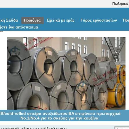
Πωλήσεις
ική Σελίδα
Προϊόντα
Σχετικά με εμάς
Γύρος εργοστασίων
Ποι
ήστε ένα απόσπασμα
βα
SI Inox 202 cold-rolled σπείρα ανοξείδωτου ASTM A240, 2B BA
τελειώνει την επιφάνεια