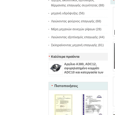
Έξοχος ακουστικός εξοπλισμός
θέρμανσης επαγωγής συχνότητας
(88)
μηχανή υδρόψυξης
(56)
Λειώνοντας φούρνος επαγωγής
(68)
Μέρη μηχανών συνεχών ρίψεων
(28)
Λειώνοντας εξοπλισμός επαγωγής
(44)
Σκληραίνοντας μηχανή επαγωγής
(81)
Καλύτερα προϊόντα
Αργίλιο A380, ADC12,
σφυρηλατημένο κομμάτι
ADC10 και κατεργασία των
πετώντας μερών μηχανών
ανοξείδωτου
Πιστοποιήσεις