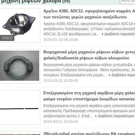
μηχανή ρίψεων χάλυβα
(59)
Αργίλιο A380, ADC12, σφυρηλατημένο κομμάτι A
των πετώντας μερών μηχανών ανοξείδωτου
Αργίλιο A380, ADC12, σφυρηλατημένο κομμάτι ADC10 κ
ανοξείδωτου Προδιαγραφές: 1)Υλικό: ορείχαλκος/ανοξεί
ADC10, ZL102 ψευδάργυρος za...
Διαβάστε περισσό
2020-01-10 09:24:06
Βιομηχανικά μέρη μηχανών ρίψεων κύβων χυτο
χαλκός/διαδικασία ρίψεων κύβων αλουμινίου
Βιομηχανικά μέρη μηχανών ρίψεων κύβων χυτοχάλυβα, 
αλουμινίου Γρήγορη λεπτομέρεια · Θέση προέλευσης: Ji
στοιχείων: Επεξεργασμένα στη μηχαν...
Διαβάστε περι
2016-03-21 18:29:45
Επεξεργασμένα στη μηχανή ακρίβεια μέρη χαλκ
μαύρο ντυμένο υποστήριγμα λουρίδων κατασκε
Επεξεργασμένα στη μηχανή ακρίβεια μέρη χαλκού/ανοξε
κατασκευής Προδιαγραφή υποστηρίγματα φραγμών μετάλλ
γαλβανισμένο φύλλο 2. Επεξ...
Διαβάστε περισσότερα
2016-03-21 18:29:44
2B/cold-rolled σπείρα ανοξείδωτου BA επιφάνε