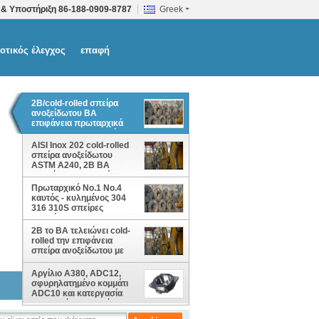
 & Υποστήριξη
86-188-0909-8787
Greek
οτικός έλεγχος
επαφή
2B/cold-rolled σπείρα
ανοξείδωτου BA
επιφάνεια πρωταρχικά
No.1/No.4 για το σκεύος
για την κουζίνα
AISI Inox 202 cold-rolled
σπείρα ανοξείδωτου
ASTM A240, 2B BA
τελειώνει την επιφάνεια
Πρωταρχικό No.1 No.4
καυτός - κυλημένος 304
316 310S σπείρες
ανοξείδωτου, 2B
επιφάνεια BA για το
2B το BA τελειώνει cold-
σκεύος για την κουζίνα
rolled την επιφάνεια
σπείρα ανοξείδωτου με
AISI Inox 202, ASTM A240
Αργίλιο A380, ADC12,
σφυρηλατημένο κομμάτι
ADC10 και κατεργασία
των πετώντας μερών
μηχανών ανοξείδωτου