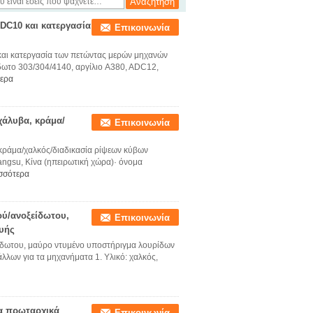
DC10 και κατεργασία
Επικοινωνία
αι κατεργασία των πετώντας μερών μηχανών
δωτο 303/304/4140, αργίλιο A380, ADC12,
τερα
χάλυβα, κράμα/
Επικοινωνία
κράμα/χαλκός/διαδικασία ρίψεων κύβων
angsu, Κίνα (ηπειρωτική χώρα)· όνομα
σσότερα
ού/ανοξείδωτου,
Επικοινωνία
υής
ίδωτου, μαύρο ντυμένο υποστήριγμα λουρίδων
ων για τα μηχανήματα 1. Υλικό: χαλκός,
ια πρωταρχικά
Επικοινωνία