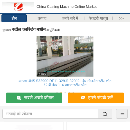
China Casting Machine Online Market
होम
उत्पाद
हमारे बारे में
फैक्टरी यात्रा
>>
स्टील कास्टिंग मशीन
गुणवत्ता
आपूर्तिकर्ता
कस्टम UNS S32900 DP11 329J1 329J2L द्वैध स्टेनलेस स्टील शीट
/ 2 बी नंबर 1 .4 समाप्त स्टील प्लेट
सबसे अच्छी कीमत
हमसे संपर्क करें