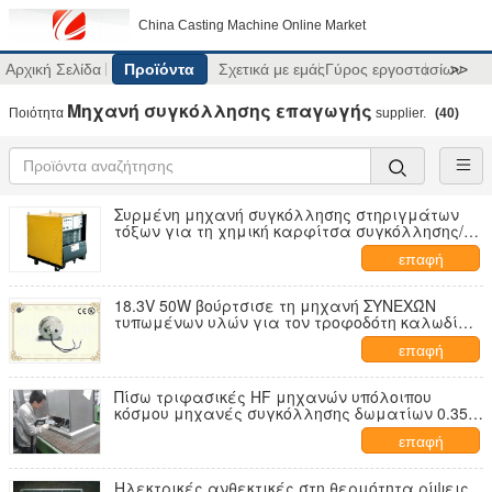
China Casting Machine Online Market
Αρχική Σελίδα
Προϊόντα
Σχετικά με εμάς
Γύρος εργοστασίων
>>
Μηχανή συγκόλλησης επαγωγής
Ποιότητα
supplier.
(40)
Συρμένη μηχανή συγκόλλησης στηριγμάτων
τόξων για τη χημική καρφίτσα συγκόλλησης/
τόξων
επαφή
18.3V 50W βούρτσισε τη μηχανή ΣΥΝΕΧΏΝ
τυπωμένων υλών για τον τροφοδότη καλωδίων,
επίπεδη σερβο μηχανή μηχανών εκτύπωσης
επαφή
Πίσω τριφασικές HF μηχανών υπόλοιπου
κόσμου μηχανές συγκόλλησης δωματίων 0.35 ~
0.45 MPA 11KVA
επαφή
Ηλεκτρικές ανθεκτικές στη θερμότητα ρίψεις