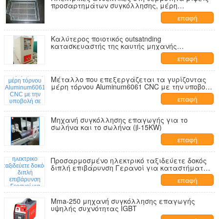
προσαρτημάτων συγκόλλησης, μέρη
χυτοχάλυβα
επαφή
Καλύτερος ποιοτικός outsatnding
κατασκευαστής της καυτής μηχανής
συγκόλλησης επαγωγής υψηλής συχνότητας
επαφή
πώλησης
Μέταλλο που επεξεργάζεται τα γυρίζοντας
μέρη τόρνου Aluminum6061 CNC με την υποβολή
σε ανοδική οξείδωση φύσης στη μηχανή
επαφή
Μηχανή συγκόλλησης επαγωγής για το
σωλήνα και το σωλήνα (jl-15KW)
επαφή
Προσαρμοσμένο ηλεκτρικό ταξιδεύετε δοκός
διπλή επιβάρυνση Γερανοί για καταστήματα
ρούχων
επαφή
Mma-250 μηχανή συγκόλλησης επαγωγής
υψηλής συχνότητας IGBT