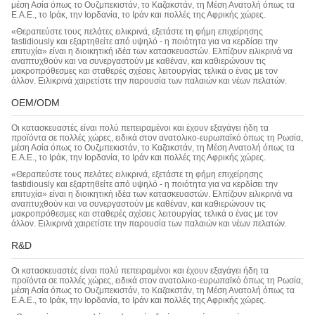
μέση Ασία όπως το Ουζμπεκιστάν, το Καζακστάν, τη Μέση Ανατολή όπως τα
Ε.Α.Ε., το Ιράκ, την Ιορδανία, το Ιράν και πολλές της Αφρικής χώρες.
«Θεραπεύστε τους πελάτες ειλικρινά, εξετάστε τη φήμη επιχείρησης
fastidiously και εξαρτηθείτε από υψηλό - η ποιότητα για να κερδίσει την
επιτυχία» είναι η διοικητική ιδέα των κατασκευαστών. Ελπίζουν ειλικρινά να
αναπτυχθούν και να συνεργαστούν με καθέναν, και καθιερώνουν τις
μακροπρόθεσμες και σταθερές σχέσεις λειτουργίας τελικά ο ένας με τον
άλλον. Ειλικρινά χαιρετίστε την παρουσία των παλαιών και νέων πελατών.
OEM/ODM
Οι κατασκευαστές είναι πολύ πεπειραμένοι και έχουν εξαγάγει ήδη τα
προϊόντα σε πολλές χώρες, ειδικά στον ανατολικο-ευρωπαϊκό όπως τη Ρωσία,
μέση Ασία όπως το Ουζμπεκιστάν, το Καζακστάν, τη Μέση Ανατολή όπως τα
Ε.Α.Ε., το Ιράκ, την Ιορδανία, το Ιράν και πολλές της Αφρικής χώρες.
«Θεραπεύστε τους πελάτες ειλικρινά, εξετάστε τη φήμη επιχείρησης
fastidiously και εξαρτηθείτε από υψηλό - η ποιότητα για να κερδίσει την
επιτυχία» είναι η διοικητική ιδέα των κατασκευαστών. Ελπίζουν ειλικρινά να
αναπτυχθούν και να συνεργαστούν με καθέναν, και καθιερώνουν τις
μακροπρόθεσμες και σταθερές σχέσεις λειτουργίας τελικά ο ένας με τον
άλλον. Ειλικρινά χαιρετίστε την παρουσία των παλαιών και νέων πελατών.
R&D
Οι κατασκευαστές είναι πολύ πεπειραμένοι και έχουν εξαγάγει ήδη τα
προϊόντα σε πολλές χώρες, ειδικά στον ανατολικο-ευρωπαϊκό όπως τη Ρωσία,
μέση Ασία όπως το Ουζμπεκιστάν, το Καζακστάν, τη Μέση Ανατολή όπως τα
Ε.Α.Ε., το Ιράκ, την Ιορδανία, το Ιράν και πολλές της Αφρικής χώρες.