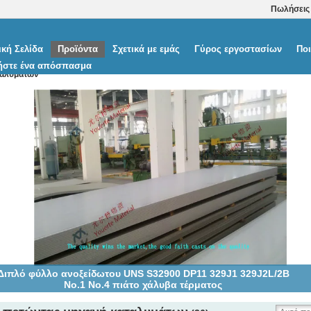
Πωλήσεις
ική Σελίδα
Προϊόντα
Σχετικά με εμάς
Γύρος εργοστασίων
Ποι
ήστε ένα απόσπασμα
ταλυμάτων
Διπλό φύλλο ανοξείδωτου UNS S32900 DP11 329J1 329J2L/2B
No.1 No.4 πιάτο χάλυβα τέρματος