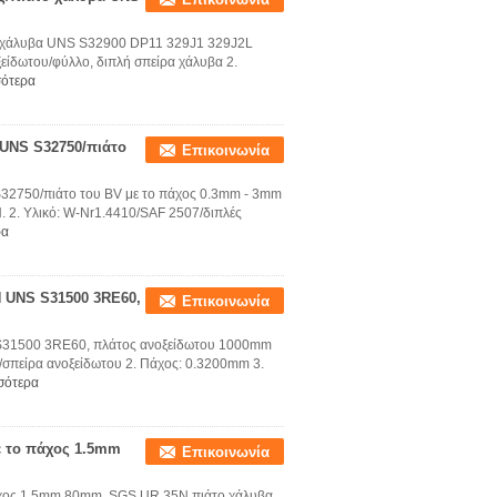
το χάλυβα UNS S32900 DP11 329J1 329J2L
είδωτου/φύλλο, διπλή σπείρα χάλυβα 2.
σότερα
 UNS S32750/πιάτο
Επικοινωνία
32750/πιάτο του BV με το πάχος 0.3mm - 3mm
. 2. Υλικό: W-Nr1.4410/SAF 2507/διπλές
ρα
N UNS S31500 3RE60,
Επικοινωνία
 S31500 3RE60, πλάτος ανοξείδωτου 1000mm
σπείρα ανοξείδωτου 2. Πάχος: 0.3200mm 3.
σότερα
ε το πάχος 1.5mm
Επικοινωνία
άχος 1.5mm 80mm, SGS UR 35N πιάτο χάλυβα