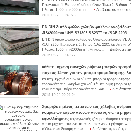
Περιγραφή: 1. Εμπορικό σήμα μύλων: Tisco 2. Βαθμός: 
Πλάτος: 1000mm2000mm, ή ...
Διαβάστε περισσότερ
2016-03-21 10:49:23
EN DIN διπλό φύλλο χάλυβα φύλλων ανοξείδω
JIS/2000mm UNS S31803 SS2377 το /SAF 2205
EN DIN διπλό φύλλο χάλυβα φύλλων ανοξείδωτου ΜΒ
/SAF 2205 Περιγραφή: 1. Τύπος: SAE 2205 διπλά πιάτο
Πλάτος: 1000mm-2000mm 4. Μήκος: ...
Διαβάστε περ
2016-03-21 10:49:22
κάθετη μηχανή συνεχών ρίψεων μπαρών τροφο
πάχους 12mm για την μπάρα τροφοδότησης, λο
κάθετη μηχανή συνεχών ρίψεων μπαρών τροφοδότησης
τροφοδότησης, λουρίδα χαλκού Κάθετη ρίψη μπαρών τρ
είναι για την μπάρα τροφοδότησης, λου...
Διαβάστε π
2015-10-21 00:06:04
Σφυρηλατημένος τετραγωνικός χάλυβας άνθρα
κομματιών κύβων άξονων ανοικτός για τα μηχα
μεταλλείας
Σφυρηλατημένος τετραγωνικός χάλυβας άνθρακα σφυρη
για τα μηχανήματα 34CrNiMo6 μεταλλείας Γρήγορες λεπ
κύβων είναι δύναμη για να ...
Διαβάστε περισσότερα