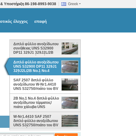
 & Υποστήριξη
86-198-8993-9038
Greek
οτικός έλεγχος
επαφή
Διπλό φύλλο ανοξείδωτου
συνήθειας UNS S32900
DP11 329J1 329J2L/2B
No.1 No.4 πιάτο χάλυβα
τέρματος
Διπλό φύλλο ανοξείδωτου
UNS S32900 DP11 329J1
329J2L/2B No.1 No.4
πιάτο χάλυβα τέρματος
SAF 2507 διπλό φύλλο
ανοξείδωτου W-Nr1.4410
UNS S32750/πιάτο του BV
με 0.3mm - 3mm
2B No.1 No.4 διπλά φύλλο
ανοξείδωτου τέρματος/
πιάτο χάλυβα UNS
S32900 DP11 329J1
329J2L
W-Nr1.4410 SAF 2507
διπλό φύλλο ανοξείδωτου
UNS S32750/πιάτο του BV
με το πάχος 0.3mm - 3mm