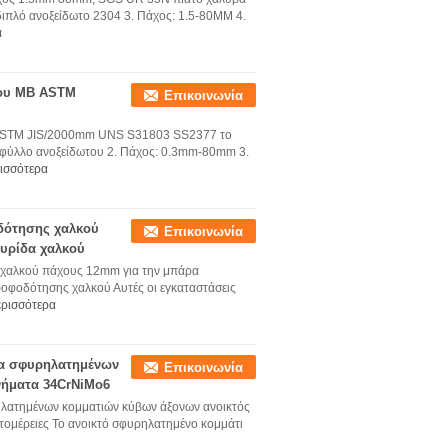
διπλό ανοξείδωτο 2304 3. Πάχος: 1.5-80MM 4.
α
του ΜΒ ASTM
Επικοινωνία
 ASTM JIS/2000mm UNS S31803 SS2377 το
/φύλλο ανοξείδωτου 2. Πάχος: 0.3mm-80mm 3.
ισσότερα
δότησης χαλκού
Επικοινωνία
υρίδα χαλκού
 χαλκού πάχους 12mm για την μπάρα
οφοδότησης χαλκού Αυτές οι εγκαταστάσεις
ερισσότερα
κα σφυρηλατημένων
Επικοινωνία
νήματα 34CrNiMo6
λατημένων κομματιών κύβων άξονων ανοικτός
τομέρειες Το ανοικτό σφυρηλατημένο κομμάτι