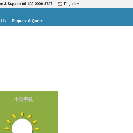
es & Support
86-188-0909-8787
English
 Us
Request A Quote
小刻字机