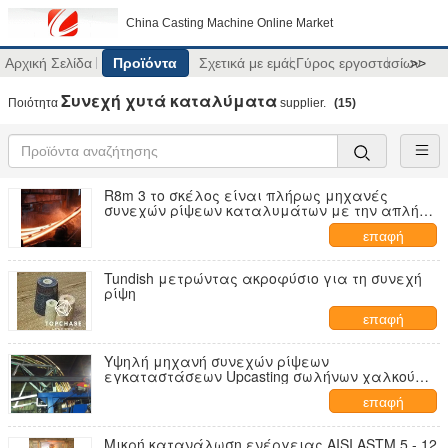
China Casting Machine Online Market
Αρχική Σελίδα
Προϊόντα
Σχετικά με εμάς
Γύρος εργοστασίων
>>
Συνεχή χυτά καταλύματα
Ποιότητα
supplier.
(15)
R8m 3 το σκέλος είναι πλήρως μηχανές
συνεχών ρίψεων καταλυμάτων με την απλή
δροσίζοντας τράπεζα
επαφή
Tundish μετρώντας ακροφύσιο για τη συνεχή
ρίψη
επαφή
Υψηλή μηχανή συνεχών ρίψεων
εγκαταστάσεων Upcasting σωλήνων χαλκού
διαδικασίας εξώθησης
επαφή
Μικρή κατανάλωση ενέργειας AISI ASTM 5 - 12