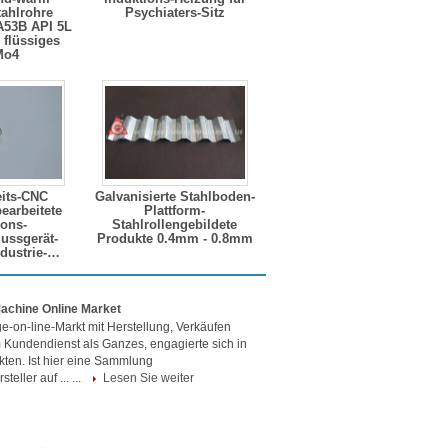
tahlrohre
Psychiaters-Sitz
53B API 5L
 flüssiges
Mo4
its-CNC
Galvanisierte Stahlboden-
earbeitete
Plattform-
ions-
Stahlrollengebildete
ussgerät-
Produkte 0.4mm - 0.8mm
ndustrie-
teile
achine Online Market
-on-line-Markt mit Herstellung, Verkäufen
Kundendienst als Ganzes, engagierte sich in
ten. Ist hier eine Sammlung
teller auf ... ...
Lesen Sie weiter