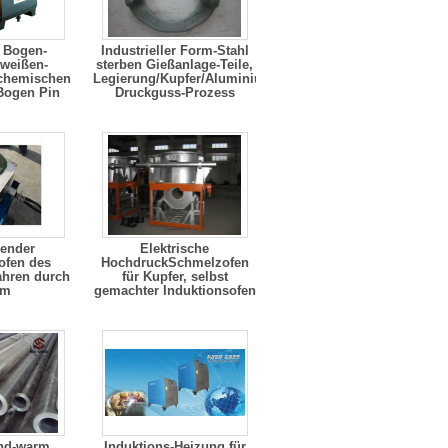
 Bogen-
Industrieller Form-Stahl
weißen-
sterben Gießanlage-Teile,
 chemischen
Legierung/Kupfer/Aluminium
Bogen Pin
Druckguss-Prozess
ender
Elektrische
ofen des
HochdruckSchmelzofen
ahren durch
für Kupfer, selbst
om
gemachter Induktionsofen
nd-warm
Induktions-Heizung für