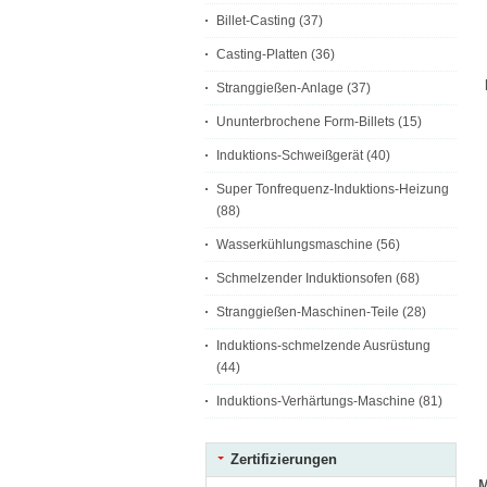
Billet-Casting
(37)
Casting-Platten
(36)
Stranggießen-Anlage
(37)
Ununterbrochene Form-Billets
(15)
Induktions-Schweißgerät
(40)
Super Tonfrequenz-Induktions-Heizung
(88)
Wasserkühlungsmaschine
(56)
Schmelzender Induktionsofen
(68)
Stranggießen-Maschinen-Teile
(28)
Induktions-schmelzende Ausrüstung
(44)
Induktions-Verhärtungs-Maschine
(81)
Zertifizierungen
M