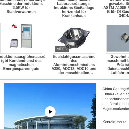
Maschine der induktions-
Laborausrüstungs-
gewalzte S
3.5KW für
Induktions-Gießanlage
ASTM A106B A
Stahlvorwärmen
horizontal für
B für Öl-Gas
Krankenhaus
34Cr
nduktionsausglühenausrüstung
Edelstahlgussmaschine
Gewohnhe
igbt Kundendienst des
des
maschinell b
magnetischen
Aluminiumschmiedens
Präzis
Energiesparers gute
A380, ADC12, ADC10 und
Datenanschl
der maschinellen
Luftfahrti
Bearbeitung zerteilt
Ersatz
China Casting M
China-Gießanlage
und technischem 
den Berufsproduk
Majorsmarkenhers
Kontakt Heute