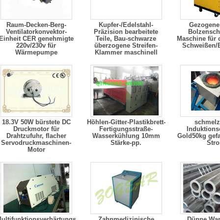
Raum-Decken-Berg-
Kupfer-/Edelstahl-
Gezogene
Ventilatorkonvektor-
Präzision bearbeitete
Bolzensch
Einheit CER genehmigte
Teile, Bau-schwarze
Maschine für
220v/230v für
überzogene Streifen-
Schweißen/
Wärmepumpe
Klammer maschinell
18.3V 50W bürstete DC
Höhlen-Gitter-Plastikbrett-
schmelz
Druckmotor für
Fertigungsstraße-
Induktions
Drahtzufuhr, flacher
Wasserkühlung 10mm
Gold50kg gef
Servodruckmaschinen-
Stärke-pp.
Str
Motor
ultifunktionsverhärtungs-
Zahnmedizinische
Dünne Wa