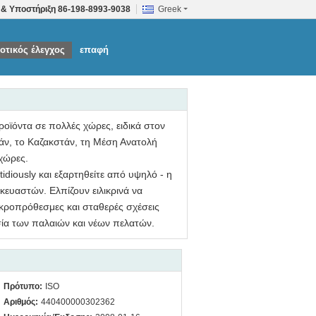
 & Υποστήριξη
86-198-8993-9038
Greek
οτικός έλεγχος
επαφή
ροϊόντα σε πολλές χώρες, ειδικά στον
ν, το Καζακστάν, τη Μέση Ανατολή
 χώρες.
idiously και εξαρτηθείτε από υψηλό - η
ασκευαστών. Ελπίζουν ειλικρινά να
ακροπρόθεσμες και σταθερές σχέσεις
υσία των παλαιών και νέων πελατών.
Πρότυπο:
ISO
Αριθμός:
440400000302362