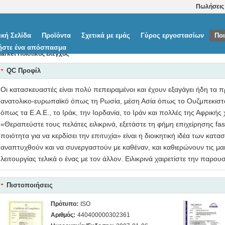
Πωλήσεις
ική Σελίδα
Προϊόντα
Σχετικά με εμάς
Γύρος εργοστασίων
Ποι
ήστε ένα απόσπασμα
arket Ποιοτικός έλεγχος
QC Προφίλ
Οι κατασκευαστές είναι πολύ πεπειραμένοι και έχουν εξαγάγει ήδη τα π
ανατολικο-ευρωπαϊκό όπως τη Ρωσία, μέση Ασία όπως το Ουζμπεκιστά
όπως τα Ε.Α.Ε., το Ιράκ, την Ιορδανία, το Ιράν και πολλές της Αφρικής
«Θεραπεύστε τους πελάτες ειλικρινά, εξετάστε τη φήμη επιχείρησης fast
ποιότητα για να κερδίσει την επιτυχία» είναι η διοικητική ιδέα των κατ
αναπτυχθούν και να συνεργαστούν με καθέναν, και καθιερώνουν τις μ
λειτουργίας τελικά ο ένας με τον άλλον. Ειλικρινά χαιρετίστε την παρο
Πιστοποιήσεις
Πρότυπο:
ISO
Αριθμός:
440400000302361