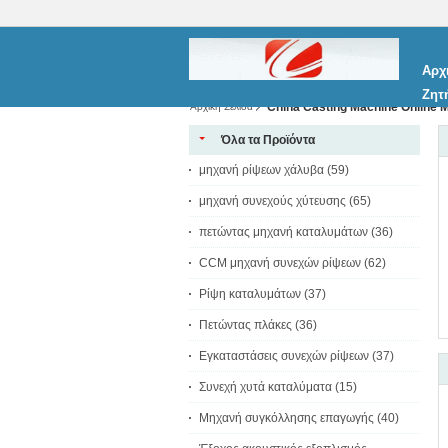
Αρχ
Ζητ
China Casting Machine Online M
Αρχική Σελίδα
Όλα τα Προϊόντα
μηχανή ρίψεων χάλυβα
(59)
μηχανή συνεχούς χύτευσης
(65)
πετώντας μηχανή καταλυμάτων
(36)
CCM μηχανή συνεχών ρίψεων
(62)
Ρίψη καταλυμάτων
(37)
Πετώντας πλάκες
(36)
Εγκαταστάσεις συνεχών ρίψεων
(37)
Συνεχή χυτά καταλύματα
(15)
Μηχανή συγκόλλησης επαγωγής
(40)