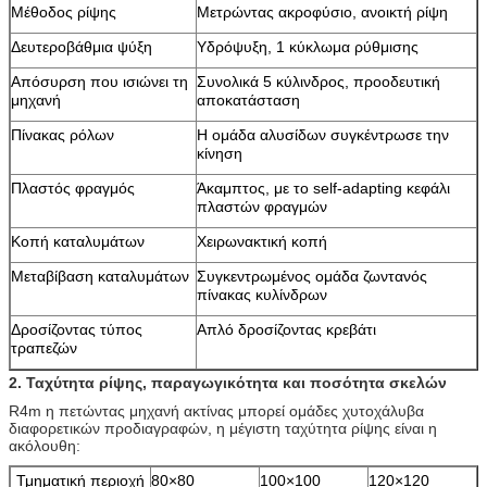
Μέθοδος ρίψης
Μετρώντας ακροφύσιο, ανοικτή ρίψη
Δευτεροβάθμια ψύξη
Υδρόψυξη, 1 κύκλωμα ρύθμισης
Απόσυρση που ισιώνει τη
Συνολικά 5 κύλινδρος, προοδευτική
μηχανή
αποκατάσταση
Πίνακας ρόλων
Η ομάδα αλυσίδων συγκέντρωσε την
κίνηση
Πλαστός φραγμός
Άκαμπτος, με το self-adapting κεφάλι
πλαστών φραγμών
Κοπή καταλυμάτων
Χειρωνακτική κοπή
Μεταβίβαση καταλυμάτων
Συγκεντρωμένος ομάδα ζωντανός
πίνακας κυλίνδρων
Δροσίζοντας τύπος
Απλό δροσίζοντας κρεβάτι
τραπεζών
2. Ταχύτητα ρίψης, παραγωγικότητα και ποσότητα σκελών
R4m η πετώντας μηχανή ακτίνας μπορεί ομάδες χυτοχάλυβα
διαφορετικών προδιαγραφών, η μέγιστη ταχύτητα ρίψης είναι η
ακόλουθη:
Τμηματική περιοχή
80×80
100×100
120×120