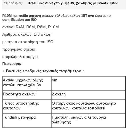
Χάλυβας συνεχών ρίψεων
χάλυβας ρίψεων κύβων
Υψηλό φως:
,
R10M ημι-πυίδα μηχανή ρίψεων χάλυβα σκελών 15T ανά ώρα με το
centrification του ISO
ακτίνα: R4M,
R6M, R8M, R10M
Αριθμός σκελών: 1-8 σκέλη
με την πιστοποίηση του ISO
προηγμένο σχέδιο
ασφαλής λειτουργία
Περιγραφή:
Βασικές εφεδρικές τεχνικές παράμετροι:
1.
Ακτίνα μηχανών ρίψης
4m
καταλυμάτων χάλυβα
Ποσότητα σκελών
2 σκέλη
Τύπος υποστήριξης
Ο πυργίσκος κουταλών, αυτοκίνητο
κουταλών
κουταλών, κουτάλα τοποθετεί
Tundish μεταφορά
Ημι-πύλη, διαγώνια λειτουργία
ολίσθησης