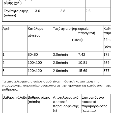
ρίψης (χιλ.)
Ταχύτητα ρίψης
3.0
2.8
2.6
(m/min)
Αριθ.
Κατάλυμα
Ταχύτητα ρίψης
ωριαία
Καθημ
παραγωγή
παρα
μέγεθος
(τόνοι)
24hou
(τόνοι
1
80×80
3.0m/min
7.42
178
2
100×100
2.8m/min
10.81
259.
3
120×120
2.6m/min
15.69
377
Τα αποτελέσματα υπολογισμού είναι η ιδανική κατάσταση της
παραγωγής, παρακαλώ σύμφωνα με την πραγματική κατάσταση της
ρύθμισης.
Βαθμός χάλυβα
Βαθμός ρίψης
Αποτελεσματικό
Επιτρεπόμενο
(m/min)
ποσοστό
ποσοστό
παραμόρφωσης
παραμόρφωσης
(ε)
(ε
)
ανώτατο