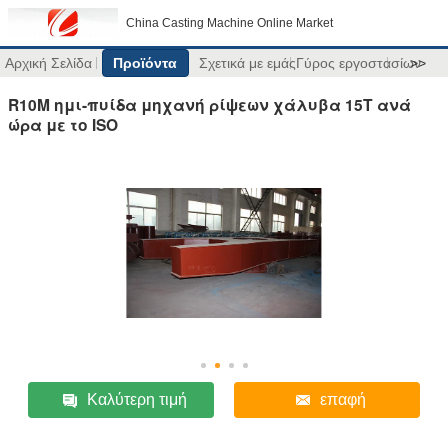
China Casting Machine Online Market
Αρχική Σελίδα
Προϊόντα
Σχετικά με εμάς
Γύρος εργοστασίων
>>
R10M ημι-πυίδα μηχανή ρίψεων χάλυβα 15T ανά
ώρα με το ISO
Καλύτερη τιμή
επαφή