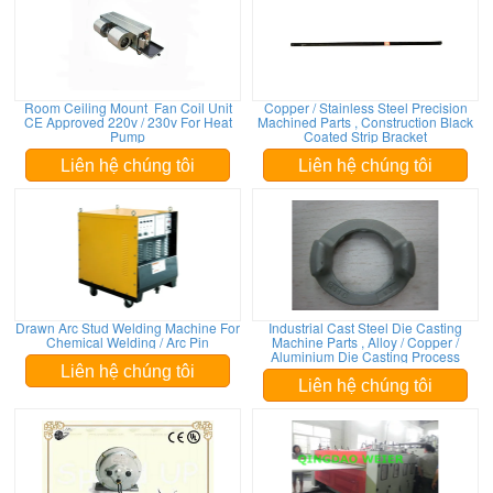
Room Ceiling Mount Fan Coil Unit
Copper / Stainless Steel Precision
CE Approved 220v / 230v For Heat
Machined Parts , Construction Black
Pump
Coated Strip Bracket
Liên hệ chúng tôi
Liên hệ chúng tôi
Drawn Arc Stud Welding Machine For
Industrial Cast Steel Die Casting
Chemical Welding / Arc Pin
Machine Parts , Alloy / Copper /
Aluminium Die Casting Process
Liên hệ chúng tôi
Liên hệ chúng tôi