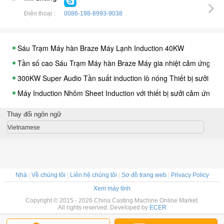
Điện thoại :
0086-198-8993-9038
Sáu Trạm Máy hàn Braze Máy Lạnh Induction 40KW
Tần số cao Sáu Trạm Máy hàn Braze Máy gia nhiệt cảm ứng 8
300KW Super Audio Tần suất induction lò nóng Thiết bị sưởi ấm
Máy Induction Nhôm Sheet Induction với thiết bị sưởi cảm ứng
Công nghiệp 25KW Siêu âm tần số Induction Thiết bị sưởi ấm,
Thay đổi ngôn ngữ
Chuyên nghiệp Super Audio Tần số Induction Thiết bị sưởi Thiết
Vietnamese
Công nghiệp điện cảm cảm nóng thiết bị máy hàn
Máy hàn cảm ứng ba pha Thiết bị xử lý nhiệt, 360V-520V
Super Audio Tần suất Induction Nhiệt điều trị Thiết bị cho cảm 
Nhà
|
Về chúng tôi
|
Liên hệ chúng tôi
|
Sơ đồ trang web
|
Privacy Policy
100KW Siêu âm Tần số Khởi tạo Máy xử lý nhiệt Thiết bị Smeltin
Xem máy tính
Máy Induction 60KW
Copyright © 2015 - 2026 China Casting Machine Online Market.
All rights reserved. Developed by
ECER
Rèn Ba Giai đoạn Super Audio Frequency Induction Thiết bị sưở