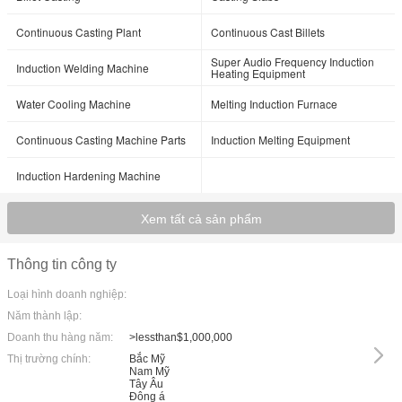
Continuous Casting Plant
Continuous Cast Billets
Super Audio Frequency Induction
Induction Welding Machine
Heating Equipment
Water Cooling Machine
Melting Induction Furnace
Continuous Casting Machine Parts
Induction Melting Equipment
Induction Hardening Machine
Xem tất cả sản phẩm
Thông tin công ty
Loại hình doanh nghiệp:
Năm thành lập:
Doanh thu hàng năm:
>lessthan$1,000,000
Thị trường chính:
Bắc Mỹ
Nam Mỹ
Tây Âu
Đông á