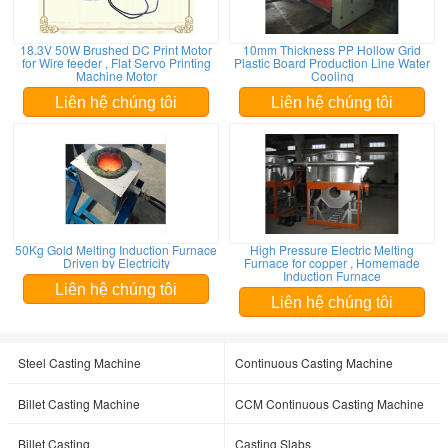
18.3V 50W Brushed DC Print Motor
10mm Thickness PP Hollow Grid
for Wire feeder , Flat Servo Printing
Plastic Board Production Line Water
Machine Motor
Cooling
Liên hệ chúng tôi
Liên hệ chúng tôi
50Kg Gold Melting Induction Furnace
High Pressure Electric Melting
Driven by Electricity
Furnace for copper , Homemade
Induction Furnace
Liên hệ chúng tôi
Liên hệ chúng tôi
Steel Casting Machine
Continuous Casting Machine
Billet Casting Machine
CCM Continuous Casting Machine
Billet Casting
Casting Slabs