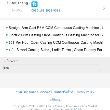
Mr. zhang
โทรศัพท์ :
0086-198-8993-9038
Straight Arm Cast R8M CCM Continuous Casting Machine , 60T /
Electric R8m Casting Slabs Continous Casting Machine for Steel
30T Per Hour Open Casting CCM Continuous Casting Machine ,
1 / 2 Strand Casting Slabs , Ladle Turret , Chain Dummy Bar
R10m Automatic Casting Slabs / CCM Continuous Casting Machi
เปลี่ยนภาษา
1 / 3 Strands Cross Sliding CCM Continuous Casting Machine /
Thai
60T R8M CCM Continuous Casting Machine Straight Arm 8 Strands
1 / 2 Strand Casting Slabs R6m , R8m , R10m Ladle Turret
8 Strand Cast Steel CCM Continuous Casting Machine with R8M
บ้าน
|
เกี่ยวกับเรา
|
ติดต่อเรา
|
แผนผังเว็บไซต์
|
Privacy Policy
R10m Casting Slabs
R8M 8S CCM Continuous Casting Machine Dummy Bar Die Cast
สก์ท็อปดู
Copyright © 2015 - 2026 China Casting Machine Online Market.
Slab Casting Machine
All rights reserved. Developed by
ECER