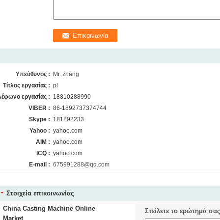
Υπεύθυνος :
Mr. zhang
Τίτλος εργασίας :
pl
λέφωνο εργασίας :
18810288990
VIBER :
86-1892737374744
Skype :
181892233
Yahoo :
yahoo.com
AIM :
yahoo.com
ICQ :
yahoo.com
E-mail :
675991288@qq.com
Στοιχεία επικοινωνίας
China Casting Machine Online
Στείλετε το ερώτημά σα
Market