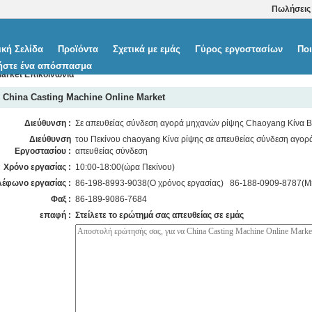
Πωλήσεις
ική Σελίδα
Προϊόντα
Σχετικά με εμάς
Γύρος εργοστασίων
Ποι
ήστε ένα απόσπασμα
Market Επικοινωνία
China Casting Machine Online Market
Διεύθυνση :
Σε απευθείας σύνδεση αγορά μηχανών ρίψης Chaoyang Κίνα B
Διεύθυνση
του Πεκίνου chaoyang Κίνα ρίψης σε απευθείας σύνδεση αγορ
Εργοστασίου :
απευθείας σύνδεση
Χρόνο εργασίας :
10:00-18:00(ώρα Πεκίνου)
λέφωνο εργασίας :
86-198-8993-9038(Ο χρόνος εργασίας) 86-188-0909-8787(Μη
Φαξ :
86-189-9086-7684
επαφή :
Στείλετε το ερώτημά σας απευθείας σε εμάς