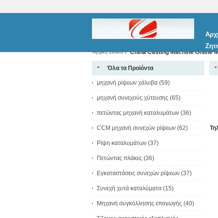
Αρχ
Ζητ
China Casting Machine Online 
Αρχική Σελίδα
Όλα τα Προϊόντα
μηχανή ρίψεων χάλυβα
(59)
μηχανή συνεχούς χύτευσης
(65)
πετώντας μηχανή καταλυμάτων
(36)
CCM μηχανή συνεχών ρίψεων
(62)
Τη
Ρίψη καταλυμάτων
(37)
Πετώντας πλάκες
(36)
Εγκαταστάσεις συνεχών ρίψεων
(37)
Συνεχή χυτά καταλύματα
(15)
Μηχανή συγκόλλησης επαγωγής
(40)