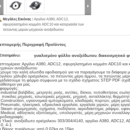
Μεγάλες Εικόνας :
Αργίλιο A380, ADC12,
σφυρηλατημένο κομμάτι ADC10 και κατεργασία των
πετώντας μερών μηχανών ανοξείδωτου
επτομερής Περιγραφή Προϊόντος
γυαλισμένο φύλλο ανοξείδωτου
διακοσμητικό φ
Επισημαίνω:
,
επτομέρεια: Αργίλιο A380, ADC12, σφυρηλατημένο κομμάτι ADC10 και
ηχανών ανοξείδωτου
χουμε την καλή αλυσίδα εφοδιασμού για να παραγάγουμε τα διάφορα
ργιλίου χάλυβα ορείχαλκου, τα πετώντας μέρη άμμου, τα πετώντας μέρη
χεδιάσουμε τη φόρμα σύμφωνα με το σχέδιο σχήματος STEP PDF σχεδ
ιαθέσιμοι για μας.
φαρμογές:
.industrial βαλβίδες, μετρητές ροής, αντλίες, δίσκοι, τοποθετήσεις σω
. ποικίλες μηχανές, εσωτερικές μηχανές, μηχανή, ανταλλάκτης θερμότη
.Construction, υγειονομικά εμπορεύματα, κλειδαριές πορτών, μέρη με
.Pneumatic, ηλεκτρικά, υδραυλικά εργαλεία, εργαλεία χεριών, μέρη εργ
.Steam ατμομηχανές, οχήματα, ποδήλατα, αεροδιάστημα, ράψιμο, υφα
.Medical, αθλητικός εξοπλισμός, υπολογιστές, μέρη μηχανών συναλλα
ροδιαγραφές:
) Υλικό: ανοξείδωτο ορείχαλκου 303/304/4140, αργίλιο A380, ADC12, 
-0, 4-1
) Βάρος προϊόντων: από 0.02kg σε 15kg