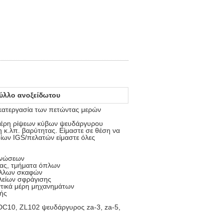
ύλλο ανοξείδωτου
 κατεργασία των πετώντας μερών
 μέρη ρίψεων κύβων ψευδάργυρου
 κ.λπ. βαρύτητας. Είμαστε σε θέση να
ίων IGS/πελατών είμαστε όλες
ληνώσεων
τας, τμήματα όπλων
τάλλων σκαφών
αλείων σφράγισης
ντικά μέρη μηχανημάτων
γής
ADC10, ZL102 ψευδάργυρος za-3, za-5,