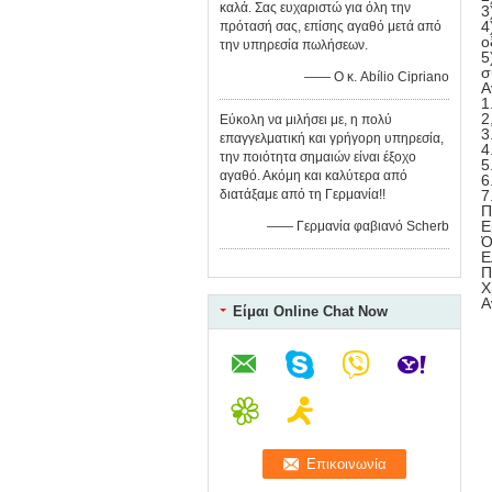
καλά. Σας ευχαριστώ για όλη την
3
4
πρότασή σας, επίσης αγαθό μετά από
ο
την υπηρεσία πωλήσεων.
5
σ
—— Ο κ. Abílio Cipriano
Α
1
2
Εύκολη να μιλήσει με, η πολύ
3
επαγγελματική και γρήγορη υπηρεσία,
4
την ποιότητα σημαιών είναι έξοχο
5
αγαθό. Ακόμη και καλύτερα από
6
διατάξαμε από τη Γερμανία!!
7
Π
Ε
—— Γερμανία φαβιανό Scherb
Ό
Ε
Π
Χ
Α
Είμαι Online Chat Now