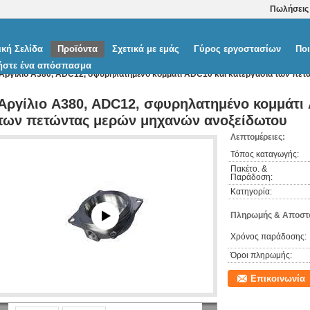
Πωλήσεις
ική Σελίδα
Προϊόντα
Σχετικά με εμάς
Γύρος εργοστασίων
Ποι
ήστε ένα απόσπασμα
Αργίλιο A380, ADC12, σφυρηλατημένο κομμάτι ADC10 και κατεργασία των πε
Αργίλιο A380, ADC12, σφυρηλατημένο κομμάτι 
των πετώντας μερών μηχανών ανοξείδωτου
Λεπτομέρειες:
Τόπος καταγωγής:
Πακέτο. &
Παράδοση:
Κατηγορία:
Πληρωμής & Αποστο
Χρόνος παράδοσης:
Όροι πληρωμής:
Επικοινωνία