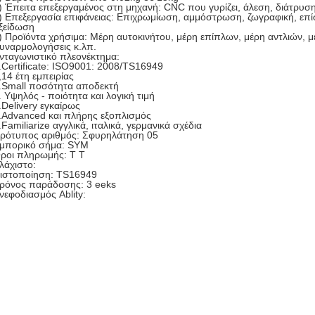
) Έπειτα επεξεργαμένος στη μηχανή: CNC που γυρίζει, άλεση, διάτρυση
) Επεξεργασία επιφάνειας: Επιχρωμίωση, αμμόστρωση, ζωγραφική, επ
ξείδωση
) Προϊόντα χρήσιμα: Μέρη αυτοκινήτου, μέρη επίπλων, μέρη αντλιών, 
υναρμολογήσεις κ.λπ.
νταγωνιστικό πλεονέκτημα:
.Certificate: ISO9001: 2008/TS16949
,14 έτη εμπειρίας
.Small ποσότητα αποδεκτή
. Υψηλός - ποιότητα και λογική τιμή
.Delivery εγκαίρως
.Advanced και πλήρης εξοπλισμός
.Familiarize αγγλικά, ιταλικά, γερμανικά σχέδια
ρότυπος αριθμός: Σφυρηλάτηση 05
μπορικό σήμα: SYM
ροι πληρωμής: Τ Τ
λάχιστο:
ιστοποίηση: TS16949
ρόνος παράδοσης: 3 eeks
νεφοδιασμός Ablity: