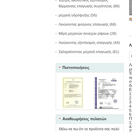
Έξοχος ακουστικός εξοπλισμός
θέρμανσης επαγωγής συχνότητας
(88)
μηχανή υδρόψυξης
(56)
Λειώνοντας φούρνος επαγωγής
(68)
Μέρη μηχανών συνεχών ρίψεων
(28)
Λειώνοντας εξοπλισμός επαγωγής
(44)
Λ
Σκληραίνοντας μηχανή επαγωγής
(81)
Λ
Πιστοποιήσεις
μ
Έ
α
σ
δ
Ε
1
2
3
4
5
6
Π
Αναθεωρήσεις πελατών
1
4
Θέλω να πω ότι τα προϊόντα σας πολύ
2