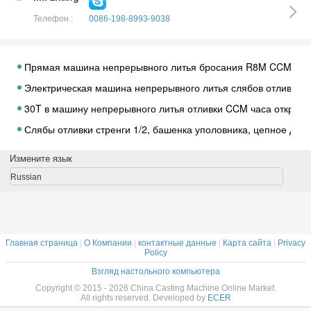
Телефон :
0086-198-8993-9038
Прямая машина непрерывного литья бросания R8M CCM руки,
Электрическая машина непрерывного литья слябов отливки 
30T в машину непрерывного литья отливки CCM часа открыту
Слябы отливки стренги 1/2, башенка уполовника, цепное дум
Машина непрерывного литья слябы/CCM отливки R10m автом
Измените язык
R6M, 3 стренги, CCM для стального заготовки
Russian
стренг руки 8 машины непрерывного литья 60T R8M CCM заг
Слябы R6m отливки стренги 1/2, R8m, башенка уполовника 
Машина непрерывного литья литой стали CCM 8 стренг с ра
Главная страница
|
О Компании
|
контактные данные
|
Карта сайта
|
Privacy
Слябы отливки R10m
Policy
Взгляд настольного компьютера
Адвокатура машины непрерывного литья R8M 8S CCM фикти
Copyright © 2015 - 2026 China Casting Machine Online Market.
отливная машина сляба
All rights reserved. Developed by
ECER