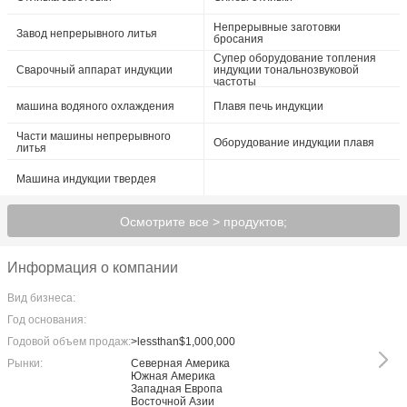
Непрерывные заготовки
Завод непрерывного литья
бросания
Супер оборудование топления
Сварочный аппарат индукции
индукции тональнозвуковой
частоты
машина водяного охлаждения
Плавя печь индукции
Части машины непрерывного
Оборудование индукции плавя
литья
Машина индукции твердея
Осмотрите все > продуктов;
Информация о компании
Вид бизнеса:
Год основания:
Годовой объем продаж:
>lessthan$1,000,000
Рынки:
Северная Америка
Южная Америка
Западная Европа
Восточной Азии