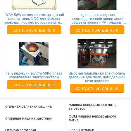
18.3V 50W почистило мотор щеткой
водяное охлаждение
напечатанный DC для фидера
производственной линии доски
провода, плоского мотора печатной
решетки полости PP толщины
машины сервопривода
10mm пластичное
контактные данные
контактные данные
печь индукции золота 50Kg плавя
Высокая плавильная электропечь
управляемая электричеством
давления для меди, домодельной
печи индукции
контактные данные
контактные данные
машина непрерывного литья
стальная отливная машина
заготовок
CCM машина непрерывного
отливная машина заготовки
литья
Отливка заготовки
Слябы отливки