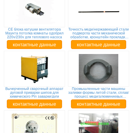
CE блока катушки вентилятора
Точность меди/нержавеющей стали
Маунта потолка комнаты одобрил
подвергла части механической
220v/230v для теплового насоса
обработке, кронштейн прокладки
конструкции черный покрынный
контактные данные
контактные данные
Вычерченный сварочный аппарат
Промышленные части машины
дуговой приварки шипов для
заливки формы литой стали, сплав/
химического Pin заварки/дуги
процесс меди/алюминиевых
заливки формы
контактные данные
контактные данные