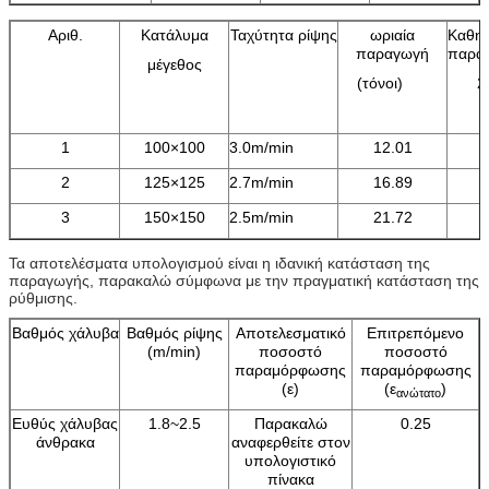
Αριθ.
Κατάλυμα
Ταχύτητα ρίψης
ωριαία
Καθημ
παραγωγή
παρα
μέγεθος
(τόνοι)
2
(
1
100×100
3.0m/min
12.01
2
125×125
2.7m/min
16.89
3
150×150
2.5m/min
21.72
Τα αποτελέσματα υπολογισμού είναι η ιδανική κατάσταση της
παραγωγής, παρακαλώ σύμφωνα με την πραγματική κατάσταση της
ρύθμισης.
Βαθμός χάλυβα
Βαθμός ρίψης
Αποτελεσματικό
Επιτρεπόμενο
(m/min)
ποσοστό
ποσοστό
παραμόρφωσης
παραμόρφωσης
(ε)
(ε
)
ανώτατο
Ευθύς χάλυβας
1.8~2.5
Παρακαλώ
0.25
άνθρακα
αναφερθείτε στον
υπολογιστικό
πίνακα