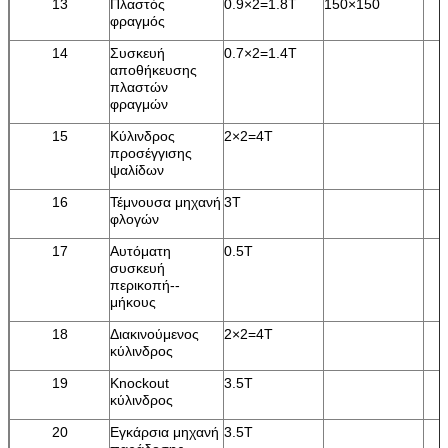
13
Πλαστός
0.9×2=1.8T
150×150
φραγμός
14
Συσκευή
0.7×2=1.4T
αποθήκευσης
πλαστών
φραγμών
15
Κύλινδρος
2×2=4T
προσέγγισης
ψαλίδων
16
Τέμνουσα μηχανή
3T
φλογών
17
Αυτόματη
0.5T
συσκευή
περικοπή--
μήκους
18
Διακινούμενος
2×2=4T
κύλινδρος
19
Knockout
3.5T
κύλινδρος
20
Εγκάρσια μηχανή
3.5T