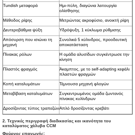
Tundish μεταφορά
Ημι-πύλη, διαγώνια λειτουργία
ολίσθησης
Μέθοδος ρίψης
Μετρώντας ακροφύσιο, ανοικτή ρίψη
Δευτεροβάθμια ψύξη
Υδρόψυξη, 1 κύκλωμα ρύθμισης
Απόσυρση που ισιώνει τη
Συνολικά 5 κύλινδρος, προοδευτική
μηχανή
αποκατάσταση
Πίνακας ρόλων
Η ομάδα αλυσίδων συγκέντρωσε την
κίνηση
Πλαστός φραγμός
Άκαμπτος, με το self-adapting κεφάλι
πλαστών φραγμών
Κοπή καταλυμάτων
Τέμνουσα μηχανή φλογών
Μεταβίβαση καταλυμάτων
Συγκεντρωμένος ομάδα ζωντανός
πίνακας κυλίνδρων
Δροσίζοντας τύπος τραπεζών
Απλό δροσίζοντας κρεβάτι
2.
Τεχνικές περιγραφή διαδικασίας και ικανότητα του
καταλύματος χάλυβα CCM
Φούρνος επαγωγής: