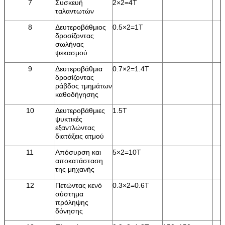
7
Συσκευή
2×2=4T
ταλαντωτών
8
Δευτεροβάθμιος
0.5×2=1T
δροσίζοντας
σωλήνας
ψεκασμού
9
Δευτεροβάθμια
0.7×2=1.4T
δροσίζοντας
ράβδος τμημάτων
καθοδήγησης
10
Δευτεροβάθμιες
1.5T
ψυκτικές
εξαντλώντας
διατάξεις ατμού
11
Απόσυρση και
5×2=10T
αποκατάσταση
της μηχανής
12
Πετώντας κενό
0.3×2=0.6T
σύστημα
πρόληψης
δόνησης