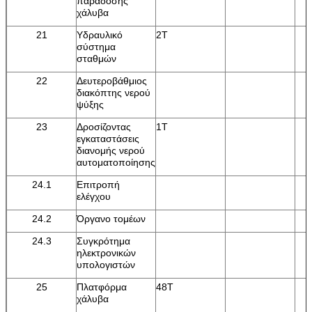
παράδοσης
χάλυβα
21
Υδραυλικό
2T
σύστημα
σταθμών
22
Δευτεροβάθμιος
διακόπτης νερού
ψύξης
23
Δροσίζοντας
1T
εγκαταστάσεις
διανομής νερού
αυτοματοποίησης
24.1
Επιτροπή
ελέγχου
24.2
Όργανο τομέων
24.3
Συγκρότημα
ηλεκτρονικών
υπολογιστών
25
Πλατφόρμα
48T
χάλυβα