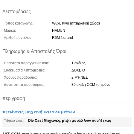
Λεπτομέρειες
Τόπος καταγωγής:
Wuxi, Κίνα (ηπειρωτική χώρα)
Μάρκα:
HAIJUN
Αριθμό μοντέλου:
R6M 1strand
Πληρωμής & Αποστολής Όροι
Ποσότητα παραγγελίας min:
1 σκέλος
Συσκευασία λεπτομέρειες:
ΔΟΧΕΙΟ
Χρόνος παράδοσης:
2 ΜΉΝΕΣ
Δυνατότητα προσφοράς:
30 σκέλη CCM το χρόνο
περιγραφή
πετώντας μηχανή καταλυμάτων
Die Cast Μηχανές
ρίψη μετάλλων συνήθειας
Υψηλό φως:
,
10T CCM πετώντας μηχανή καταλυμάτων με 1 αυτοκίνητο