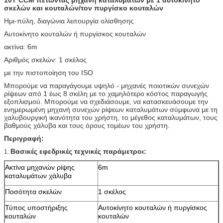
σκελών και κουταλών/τον πυργίσκο κουταλών
Ημι-πύλη, διαγώνια λειτουργία ολίσθησης
Αυτοκίνητο κουταλών ή πυργίσκος κουταλών
ακτίνα: 6m
Αριθμός σκελών: 1 σκέλος
με την πιστοποίηση του ISO
Μπορούμε να παραγάγουμε υψηλό - μηχανές ποιοτικών συνεχών
ρίψεων από 1 έως 8 σκέλη με το χαμηλότερο κόστος παραγωγής
εξοπλισμού. Μπορούμε να σχεδιάσουμε, να κατασκευάσουμε την
ενημερωμένη μηχανή συνεχών ρίψεων καταλυμάτων σύμφωνα με τη
χαλυβουργική ικανότητα του χρήστη, το μέγεθος καταλυμάτων, τους
βαθμούς χάλυβα και τους όρους τομέων του χρήστη.
Περιγραφή:
Βασικές εφεδρικές τεχνικές παράμετροι:
1.
Ακτίνα μηχανών ρίψης
6m
καταλυμάτων χάλυβα
Ποσότητα σκελών
1 σκέλος
Τύπος υποστήριξης
Αυτοκίνητο κουταλών ή πυργίσκος
κουταλών
κουταλών