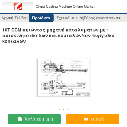
China Casting Machine Online Market
Αρχική Σελίδα
Προϊόντα
Σχετικά με εμάς
Γύρος εργοστασίων
>>
10T CCM πετώντας μηχανή καταλυμάτων με 1
αυτοκίνητο σκελών και κουταλών/τον πυργίσκο
κουταλών
Καλύτερη τιμή
επαφή