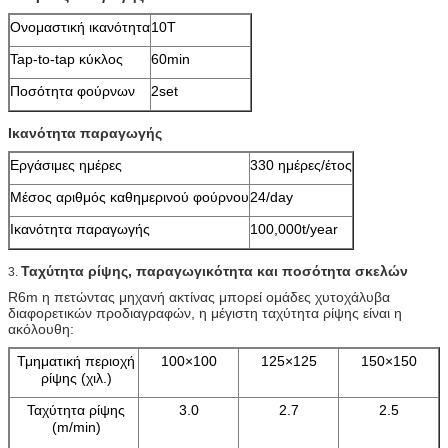
Ονομαστική ικανότητα
10T
Tap-to-tap κύκλος
60min
Ποσότητα φούρνων
2set
Ικανότητα παραγωγής
Εργάσιμες ημέρες
330 ημέρες/έτος
Μέσος αριθμός καθημερινού φούρνου
24/day
Ικανότητα παραγωγής
100,000t/year
Ταχύτητα ρίψης, παραγωγικότητα και ποσότητα σκελών
3.
R6m η πετώντας μηχανή ακτίνας μπορεί ομάδες χυτοχάλυβα
διαφορετικών προδιαγραφών, η μέγιστη ταχύτητα ρίψης είναι η
ακόλουθη:
Τμηματική περιοχή
100×100
125×125
150×150
ρίψης (χιλ.)
Ταχύτητα ρίψης
3.0
2.7
2.5
(m/min)