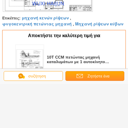
μηχανή κενών ρίψεων
Ετικέττες:
,
φυγοκεντρική πετώντας μηχανή
Μηχανή ρίψεων κύβων
,
Αποκτήστε την καλύτερη τιμή για
10T CCM πετώντας μηχανή
καταλυμάτων με 1 αυτοκίνητο
σκελών και κουταλών/τον
πυργίσκο κουταλών
συζήτηση
Ζητήστε ένα
Να συνεχίσει
απόσπασμα
πετώντας μηχανή καταλυμάτων
Περισσότεροι
7 διπλό
2B No.1 No.4
W-Nr1.4410 SAF
2B τα HL 2$ος
Διπλό 