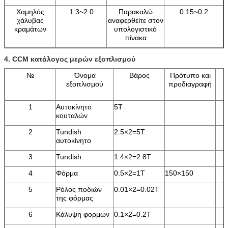
Χαμηλός
1.3~2.0
Παρακαλώ
0.15~0.2
χάλυβας
αναφερθείτε στον
κραμάτων
υπολογιστικό
πίνακα
4. CCM κατάλογος μερών εξοπλισμού
№
Όνομα
Βάρος
Πρότυπο και
εξοπλισμού
προδιαγραφή
1
Αυτοκίνητο
5T
κουταλών
2
Tundish
2.5×2=5T
αυτοκίνητο
3
Tundish
1.4×2=2.8T
4
Φόρμα
0.5×2=1T
150×150
5
Ρόλος ποδιών
0.01×2=0.02T
της φόρμας
6
Κάλυψη φορμών
0.1×2=0.2T