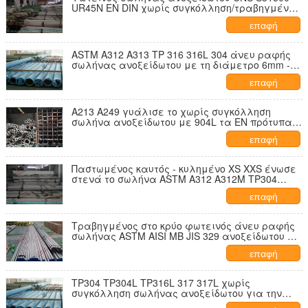
UR45N EN DIN χωρίς συγκόλληση/τραβηγμένος
στο κρύο διπλός σωλήνας χάλυβα
επαφή
ASTM A312 A313 TP 316 316L 304 άνευ ραφής
σωλήνας ανοξείδωτου με τη διάμετρο 6mm -
219mm
επαφή
A213 A249 γυάλισε το χωρίς συγκόλληση
σωλήνα ανοξείδωτου με 904L τα EN πρότυπα
1.4539 AISI NO8904
επαφή
Παστωμένος καυτός - κυλημένο XS XXS ένωσε
στενά το σωλήνα ASTM A312 A312M TP304
ανοξείδωτου για τη χημική ουσία
επαφή
Τραβηγμένος στο κρύο φωτεινός άνευ ραφής
σωλήνας ASTM AISI ΜΒ JIS 329 ανοξείδωτου με
την αντίσταση διάβρωσης
επαφή
TP304 TP304L TP316L 317 317L χωρίς
συγκόλληση σωλήνας ανοξείδωτου για την
κατεργασία ύδατος, πάχος 0.6mm - 60mm