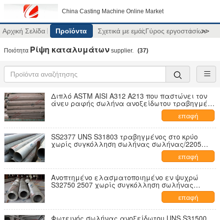
China Casting Machine Online Market
Αρχική Σελίδα
Προϊόντα
Σχετικά με εμάς
Γύρος εργοστασίων
>>
Ρίψη καταλυμάτων
Ποιότητα
supplier.
(37)
Διπλό ASTM AISI A312 A213 που παστώνει τον
άνευ ραφής σωλήνα ανοξείδωτου τραβηγμένο
στο κρύο για τον ανταλλάκτη θερμότητας
επαφή
SS2377 UNS S31803 τραβηγμένος στο κρύο
χωρίς συγκόλληση σωλήνας σωλήνας/2205
χάλυβα ανοξείδωτου διπλός για τη δομή
επαφή
Ανοπτημένο ελασματοποιημένο εν ψυχρώ
S32750 2507 χωρίς συγκόλληση σωλήνας
ανοξείδωτου/σωλήνας, 10 χιλ. σε 323.8mm OD
επαφή
Φωτεινός σωλήνας ανοξείδωτου UNS S31500