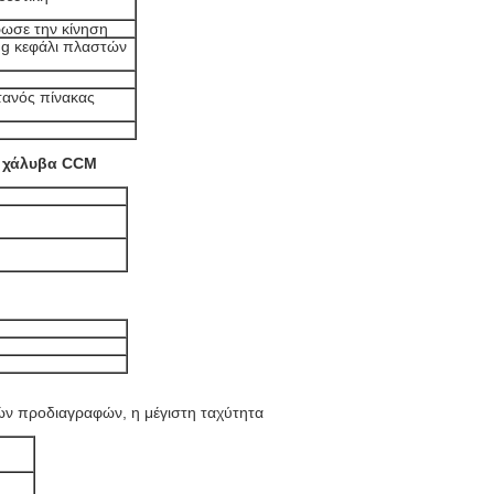
ωσε την κίνηση
ing κεφάλι πλαστών
ανός πίνακας
ς χάλυβα CCM
ών προδιαγραφών, η μέγιστη ταχύτητα