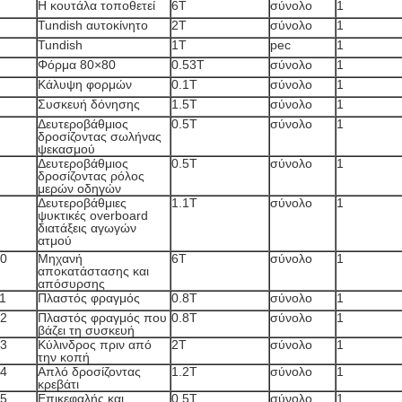
Η κουτάλα τοποθετεί
6T
σύνολο
1
Tundish αυτοκίνητο
2T
σύνολο
1
Tundish
1T
pec
1
Φόρμα 80×80
0.53T
σύνολο
1
Κάλυψη φορμών
0.1T
σύνολο
1
Συσκευή δόνησης
1.5T
σύνολο
1
Δευτεροβάθμιος
0.5T
σύνολο
1
δροσίζοντας σωλήνας
ψεκασμού
Δευτεροβάθμιος
0.5T
σύνολο
1
δροσίζοντας ρόλος
μερών οδηγών
Δευτεροβάθμιες
1.1T
σύνολο
1
ψυκτικές overboard
διατάξεις αγωγών
ατμού
0
Μηχανή
6T
σύνολο
1
αποκατάστασης και
απόσυρσης
1
Πλαστός φραγμός
0.8T
σύνολο
1
2
Πλαστός φραγμός που
0.8T
σύνολο
1
βάζει τη συσκευή
3
Κύλινδρος πριν από
2T
σύνολο
1
την κοπή
4
Απλό δροσίζοντας
1.2T
σύνολο
1
κρεβάτι
5
Επικεφαλής και
0.5T
σύνολο
1