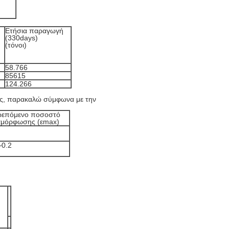
Ετήσια παραγωγή
(330days)
(τόνοι)
58.766
85615
124.266
ής, παρακαλώ σύμφωνα με την
ρεπόμενο ποσοστό
μόρφωσης (εmax)
~0.2