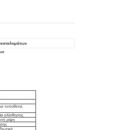
 καταλυμάτων
ων
α τοποθετεί,
γία ολίσθησης
κτή ρίψη
ισης
δευτική