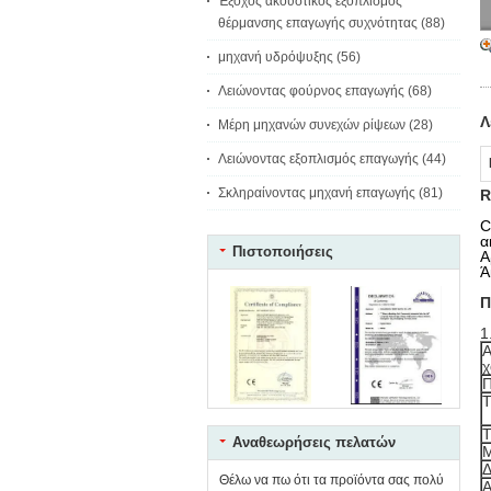
Έξοχος ακουστικός εξοπλισμός
θέρμανσης επαγωγής συχνότητας
(88)
μηχανή υδρόψυξης
(56)
Λειώνοντας φούρνος επαγωγής
(68)
Λ
Μέρη μηχανών συνεχών ρίψεων
(28)
Λειώνοντας εξοπλισμός επαγωγής
(44)
Σκληραίνοντας μηχανή επαγωγής
(81)
R
C
α
Πιστοποιήσεις
Α
Ά
Π
1
Α
χ
Π
Τ
T
Αναθεωρήσεις πελατών
Μ
Δ
Θέλω να πω ότι τα προϊόντα σας πολύ
Α