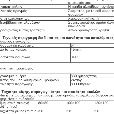
αποκατάσταση
ίνακας ρόλων
Η ομάδα αλυσίδων συγκέντρ
λαστός φραγμός
Άκαμπτος, με το self-adapt
φραγμών
οπή καταλυμάτων
Χειρωνακτική κοπή
εταβίβαση καταλυμάτων
Συγκεντρωμένος ομάδα ζωντ
κυλίνδρων
ροσίζοντας τύπος τραπεζών
Απλό δροσίζοντας κρεβάτι
. Τεχνικές περιγραφή διαδικασίας και ικανότητα του καταλύματο
ούρνος επαγωγής:
νομαστική ικανότητα
5T
ap-to-tap κύκλος
45min
οσότητα φούρνων
3set
κανότητα παραγωγής
ργάσιμες ημέρες
330 ημέρες/έτος
έσος αριθμός καθημερινού φούρνου
24/day
κανότητα παραγωγής
80000t/year
.
Ταχύτητα ρίψης, παραγωγικότητα και ποσότητα σκελών
4m η πετώντας μηχανή ακτίνας μπορεί ομάδες χυτοχάλυβα διαφορετικ
ίψης είναι η ακόλουθη:
Τμηματική περιοχή
80×80
100×100
120×120
ρίψης (χιλ.)
Ταχύτητα ρίψης (m/min)
3.0
2.8
2.6