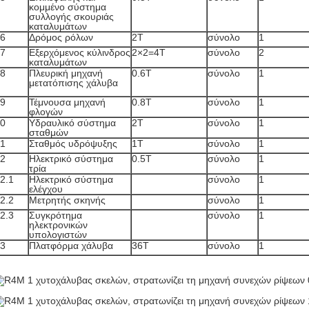
κομμένο σύστημα
συλλογής σκουριάς
καταλυμάτων
6
Δρόμος ρόλων
2T
σύνολο
1
7
Εξερχόμενος κύλινδρος
2×2=4T
σύνολο
2
καταλυμάτων
8
Πλευρική μηχανή
0.6T
σύνολο
1
μετατόπισης χάλυβα
9
Τέμνουσα μηχανή
0.8T
σύνολο
1
φλογών
0
Υδραυλικό σύστημα
2T
σύνολο
1
σταθμών
1
Σταθμός υδρόψυξης
1T
σύνολο
1
2
Ηλεκτρικό σύστημα
0.5T
σύνολο
1
τρία
2.1
Ηλεκτρικό σύστημα
σύνολο
1
ελέγχου
2.2
Μετρητής σκηνής
σύνολο
1
2.3
Συγκρότημα
σύνολο
1
ηλεκτρονικών
υπολογιστών
3
Πλατφόρμα χάλυβα
36T
σύνολο
1