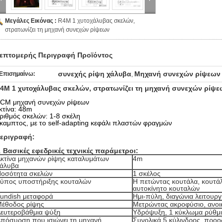
Μεγάλες Εικόνας :
R4M 1 χυτοχάλυβας σκελών,
στρατωνίζει τη μηχανή συνεχών ρίψεων
επτομερής Περιγραφή Προϊόντος
συνεχής ρίψη χάλυβα
Μηχανή συνεχών ρίψεων
Επισημαίνω:
,
4M 1 χυτοχάλυβας σκελών, στρατωνίζει τη μηχανή συνεχών ρίψε
CM μηχανή συνεχών ρίψεων
κτίνα: 48m
ριθμός σκελών: 1-8 σκέλη
καμπτος, με το self-adapting κεφάλι πλαστών φραγμών
εριγραφή:
.
Βασικές εφεδρικές τεχνικές παράμετροι:
κτίνα μηχανών ρίψης καταλυμάτων
4m
άλυβα
οσότητα σκελών
1 σκέλος
ύπος υποστήριξης κουταλών
Η πετώντας κουτάλα, κουτάλ
αυτοκίνητο κουταλών
undish μεταφορά
Ημι-πύλη, διαγώνια λειτουρ
έθοδος ρίψης
Μετρώντας ακροφύσιο, ανοι
ευτεροβάθμια ψύξη
Υδρόψυξη, 1 κύκλωμα ρύθμ
πόσυρση που ισιώνει τη μηχανή
Συνολικά 5 κύλινδρος, προο