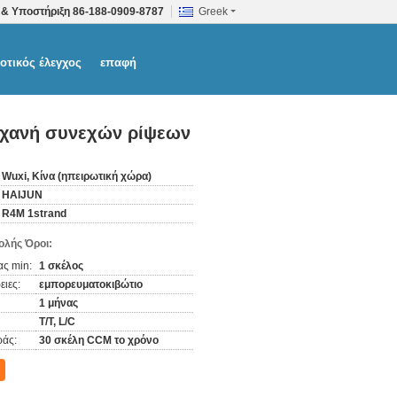
 & Υποστήριξη
86-188-0909-8787
Greek
οτικός έλεγχος
επαφή
ηχανή συνεχών ρίψεων
Wuxi, Κίνα (ηπειρωτική χώρα)
HAIJUN
R4M 1strand
λής Όροι:
ς min:
1 σκέλος
ιες:
εμπορευματοκιβώτιο
1 μήνας
T/T, L/C
άς:
30 σκέλη CCM το χρόνο