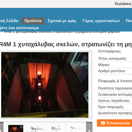
Πωλήσεις
ική Σελίδα
Προϊόντα
Σχετικά με εμάς
Γύρος εργοστασίων
Ποι
ήστε ένα απόσπασμα
R4M 1 χυτοχάλυβας σκελών, στρατωνίζει τη μηχανή συνεχών ρίψεων
R4M 1 χυτοχάλυβας σκελών, στρατωνίζει τη μ
Λεπτομέρειες:
Τόπος καταγωγής:
Μάρκα:
Αριθμό μοντέλου:
Πληρωμής & Αποστο
Ποσότητα παραγγελία
Συσκευασία λεπτομέρε
Χρόνος παράδοσης:
Όροι πληρωμής:
Δυνατότητα προσφορ
Επικοινωνία