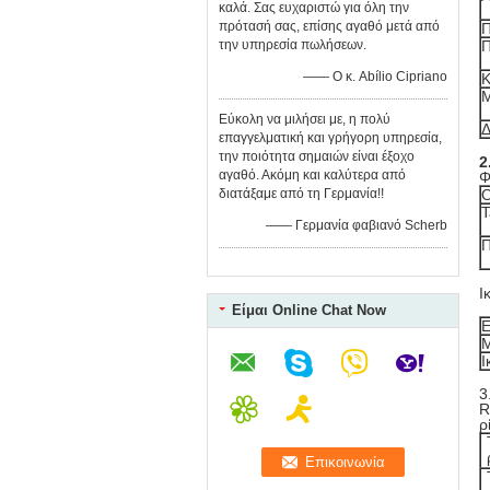
καλά. Σας ευχαριστώ για όλη την
πρότασή σας, επίσης αγαθό μετά από
Π
την υπηρεσία πωλήσεων.
Π
—— Ο κ. Abílio Cipriano
Κ
Μ
Εύκολη να μιλήσει με, η πολύ
Δ
επαγγελματική και γρήγορη υπηρεσία,
την ποιότητα σημαιών είναι έξοχο
2
αγαθό. Ακόμη και καλύτερα από
Φ
διατάξαμε από τη Γερμανία!!
Ο
T
—— Γερμανία φαβιανό Scherb
Π
Ι
Είμαι Online Chat Now
Ε
Μ
Ι
3
R
ρ