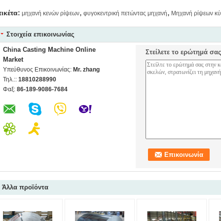
,
,
τικέτα:
μηχανή κενών ρίψεων
φυγοκεντρική πετώντας μηχανή
Μηχανή ρίψεων κ
Στοιχεία επικοινωνίας
China Casting Machine Online
Στείλετε το ερώτημά σα
Market
Υπεύθυνος Επικοινωνίας:
Mr. zhang
Τηλ.::
18810288990
Φαξ:
86-189-9086-7684
Άλλα προϊόντα