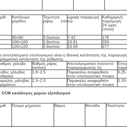
ριθ.
Κατάλυμα
Ταχύτητα
ωριαία παραγωγή
Καθημερινή
μέγεθος
ρίψης
(τόνοι)
παραγωγή
24 ώρες
(τόνοι)
80×80
3.0m/min
7.42
178
100×100
2.8m/min
10.81
259.
120×120
2.6m/min
15.69
377
α αποτελέσματα υπολογισμού είναι η ιδανική κατάσταση της παραγωγ
ραγματική κατάσταση της ρύθμισης.
αθμός χάλυβα
Βαθμός ρίψης
Αποτελεσματικό ποσοστό
Επιτ
(m/min)
παραμόρφωσης (ε)
παρα
υθύς χάλυβας
1.8~2.5
Παρακαλώ αναφερθείτε
0,25
νθρακα
στον υπολογιστικό πίνακα
αμηλός χάλυβας
1.3~2.0
Παρακαλώ αναφερθείτε
0.15
ραμάτων
στον υπολογιστικό πίνακα
.
CCM κατάλογος μερών εξοπλισμού
ριθ.
Όνομα μηχανών
Βάρος
Μονάδα
Ποσότητα