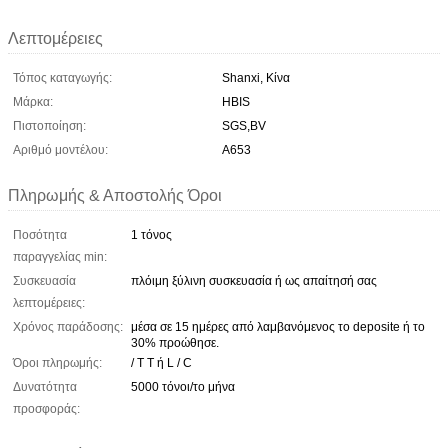
Λεπτομέρειες
Τόπος καταγωγής:
Shanxi, Κίνα
Μάρκα:
HBIS
Πιστοποίηση:
SGS,BV
Αριθμό μοντέλου:
A653
Πληρωμής & Αποστολής Όροι
Ποσότητα
1 τόνος
παραγγελίας min:
Συσκευασία
πλόιμη ξύλινη συσκευασία ή ως απαίτησή σας
λεπτομέρειες:
Χρόνος παράδοσης:
μέσα σε 15 ημέρες από λαμβανόμενος το deposite ή το
30% προώθησε.
Όροι πληρωμής:
/ T T ή L / C
Δυνατότητα
5000 τόνοι/το μήνα
προσφοράς: