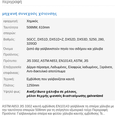
περιγραφή
μηχανή συνεχούς χύτευσης
εφαρμογή:
Χημικός
Ταυτότητα
508MM, 610mm
σπειρών:
Βαθμός:
SGCC, DX51D, DX51D+Z, DX52D, DX53D, S250, 280,
320GD
Όνομα
ζεστό dip γαλβανιστούν πηνίο του σιδήρου και χάλυβα
Προϊόντος:
Πρότυπο:
JIS 3302, ASTM A653, EN10143, ASTM, JIS
Επεξεργασία
Δέρμα-πέρασμα, Λαδωμένος, Ελαφρώς λαδωμένος, Ξεράνετε,
Αντι-δακτυλικό αποτύπωμα
επιφάνειας:
Τεχνική:
Εμβύθιση που γαλβανίζεται καυτή
Πλάτος:
1250mm
Ανοξείδωτο χάλυβα σε ρόλους
Υψηλό φως:
,
ρόλοι θερμής φανούς διασταύρωσης galvanized
ASTM A653 JIS 3302 καυτή εμβύθιση EN10143 γαλβάνισε τη σπείρα χάλυβα με
την ταυτότητα σπειρών 508mm για τη στέγη/τον εξωτερικό τοίχο Περιγραφή:
Προϊόντα: Γαλβανισμένα σπείρα και φύλλο χάλυβα καυτής εμβύθισης Τε...