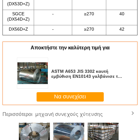
(DX53D+Z)
SGCE
-
≥270
40
(DX54D+Z)
DX56D+Z
-
≥270
42
Αποκτήστε την καλύτερη τιμή για
ASTM A653 JIS 3302 καυτή
εμβύθιση EN10143 γαλβάνισε τη
σπείρα χάλυβα με την ταυτότητα
σπειρών 508mm για τη στέγη/τον
εξωτερικό τοίχο
Να συνεχίσει
μηχανή συνεχούς χύτευσης
Περισσότεροι