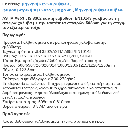
μηχανή κενών ρίψεων
Ετικέττες:
,
φυγοκεντρική πετώντας μηχανή
Μηχανή ρίψεων κύβων
,
ASTM A653 JIS 3302 καυτή εμβύθιση EN10143 γαλβάνισε τη
σπείρα χάλυβα με την ταυτότητα σπειρών 508mm για τη στέγη/
τον εξωτερικό τοίχο
Περιγραφή:
Προϊόντα: Γαλβανισμένα σπείρα και φύλλο χάλυβα καυτής
εμβύθισης
Τεχνικά πρότυπα: JIS 3302/ASTM A653/EN10143
Βαθμός: DX51D/DX52D/DX53D/S250,280,320GD
Τύποι: Εμπορικός/σχέδιο/βαθύ σχέδιο/δομική ποιότητα
Πλάτος: 500/650/726/820/914/1000/1200/1219/1220/1250mm
Πάχος: 0.122.8mm
Τύπος επιστρώματος: Γαλβανισμένος
Επίστρωμα ψευδάργυρου: Z30-275g/m2
Επεξεργασία επιφάνειας: Επιχρωμιωμένος/το δέρμα-πέρασμα που
λαδώνεται/ελαφρώς λαδωμένο ξηρό αντι-δακτυλικό αποτύπωμα
Δομή επιφάνειας: Μηά πούλια/ελαχιστοποιημένη πούλια/κανονική
μεγάλη πούλια πουλιών
Σπείρα ταυτότητας: 508mm ή 610mm
Βάρος σπειρών: 3-8 ΑΜ ανά σπείρα
Προδιαγραφές:
Καυτά βυθισμένα γαλβανισμένα τεχνικά στοιχεία σπειρών