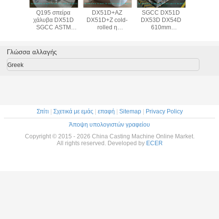
Q195 σπείρα
DX51D+AZ
SGCC DX51D
Q195 σ
χάλυβα DX51D
DX51D+Z cold-
DX53D DX54D
χάλυβα 
SGCC ASTM
rolled η
610mm
SGCC 
A653M JIS
γαλβανισμένη
ψευδάργυρου
A653M
610mm καυτός-
σπείρα χάλυβα
μεγάλη πούλια
610mm κ
βυθισμένη
καυτής εμβύθισης/
σπειρών χάλυβα
βυθισ
Γλώσσα αλλαγής
γαλβανισμένη,
η σπείρα χάλυβα
επιστρώματος
γαλβανισ
σπείρα χάλυβα
ASTM A653
γαλβανισμένη,
σπείρα 
Greek
0.14mm 3.0mm
508mm
πλάτος 1000mm
0.14mm 
1250mm
Σπίτι
|
Σχετικά με εμάς
|
επαφή
|
Sitemap
|
Privacy Policy
Άποψη υπολογιστών γραφείου
Copyright © 2015 - 2026 China Casting Machine Online Market.
All rights reserved. Developed by
ECER