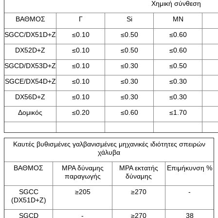
Χημική σύνθεση
ΒΑΘΜΟΣ
Γ
Si
ΜΝ
SGCC/DX51D+Z
≤0.10
≤0.50
≤0.60
DX52D+Z
≤0.10
≤0.50
≤0.60
SGCD/DX53D+Z
≤0.10
≤0.30
≤0.50
SGCE/DX54D+Z
≤0.10
≤0.30
≤0.30
DX56D+Z
≤0.10
≤0.30
≤0.30
Δομικός
≤0.20
≤0.60
≤1.70
Καυτές βυθισμένες γαλβανισμένες μηχανικές ιδιότητες σπειρών
χάλυβα
ΒΑΘΜΟΣ
MPA δύναμης
MPA εκτατής
Επιμήκυνση %
παραγωγής
δύναμης
SGCC
≥205
≥270
-
(DX51D+Z)
SGCD
-
≥270
38