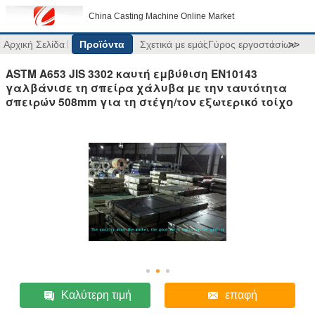
China Casting Machine Online Market
Αρχική Σελίδα
Προϊόντα
Σχετικά με εμάς
Γύρος εργοστασίων
>>
ASTM A653 JIS 3302 καυτή εμβύθιση EN10143
γαλβάνισε τη σπείρα χάλυβα με την ταυτότητα
σπειρών 508mm για τη στέγη/τον εξωτερικό τοίχο
Καλύτερη τιμή
επαφή