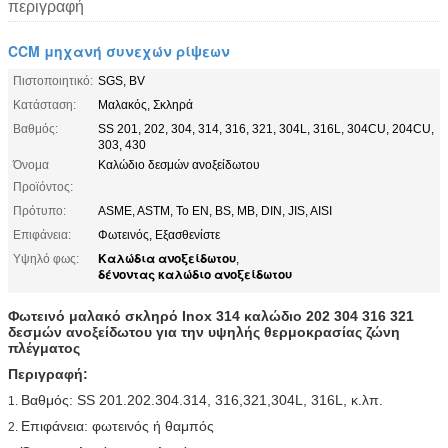
περιγραφή
CCM μηχανή συνεχών ρίψεων
Πιστοποιητικό:
SGS, BV
Κατάσταση:
Μαλακός, Σκληρά
Βαθμός:
SS 201, 202, 304, 314, 316, 321, 304L, 316L, 304CU, 204CU,
303, 430
Όνομα
Καλώδιο δεσμών ανοξείδωτου
Προϊόντος:
Πρότυπο:
ASME, ASTM, Το EN, BS, ΜΒ, DIN, JIS, AISI
Επιφάνεια:
Φωτεινός, Εξασθενίστε
Καλώδια ανοξείδωτου
Υψηλό φως:
,
δένοντας καλώδιο ανοξείδωτου
Φωτεινό μαλακό σκληρό Inox 314 καλώδιο 202 304 316 321
δεσμών ανοξείδωτου για την υψηλής θερμοκρασίας ζώνη
πλέγματος
Περιγραφή:
Βαθμός: SS 201.202.304.314, 316,321,304L, 316L, κ.λπ.
1.
Επιφάνεια: φωτεινός ή θαμπός
2.