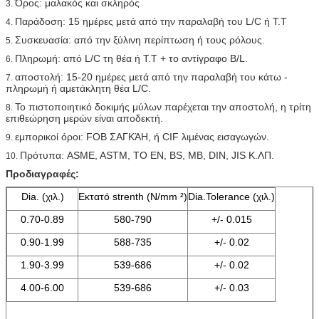
Όρος: μαλακός και σκληρός
3.
Παράδοση: 15 ημέρες μετά από την παραλαβή του L/C ή T.T
4.
Συσκευασία: από την ξύλινη περίπτωση ή τους ρόλους.
5.
Πληρωμή: από L/C τη θέα ή T.T + το αντίγραφο B/L.
6.
αποστολή: 15-20 ημέρες μετά από την παραλαβή του κάτω -
7.
πληρωμή ή αμετάκλητη θέα L/C.
Το πιστοποιητικό δοκιμής μύλων παρέχεται την αποστολή, η τρίτη
8.
επιθεώρηση μερών είναι αποδεκτή.
εμπορικοί όροι: FOB ΣΑΓΚΆΗ, ή CIF λιμένας εισαγωγών.
9.
Πρότυπα: ASME, ASTM, ΤΟ EN, BS, ΜΒ, DIN, JIS Κ.ΛΠ.
10.
Προδιαγραφές:
Dia. (χιλ.)
Εκτατό strenth (N/mm ²)
Dia.Tolerance (χιλ.)
0.70-0.89
580-790
+/- 0.015
0.90-1.99
588-735
+/- 0.02
1.90-3.99
539-686
+/- 0.02
4.00-6.00
539-686
+/- 0.03