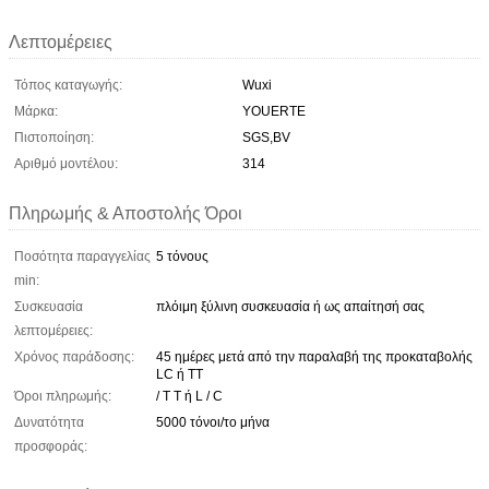
Λεπτομέρειες
Τόπος καταγωγής:
Wuxi
Μάρκα:
YOUERTE
Πιστοποίηση:
SGS,BV
Αριθμό μοντέλου:
314
Πληρωμής & Αποστολής Όροι
Ποσότητα παραγγελίας
5 τόνους
min:
Συσκευασία
πλόιμη ξύλινη συσκευασία ή ως απαίτησή σας
λεπτομέρειες:
Χρόνος παράδοσης:
45 ημέρες μετά από την παραλαβή της προκαταβολής
LC ή TT
Όροι πληρωμής:
/ T T ή L / C
Δυνατότητα
5000 τόνοι/το μήνα
προσφοράς: