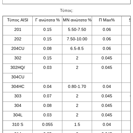
Τύπος:
Τύπος AISI
Γ ανώτατα %
ΜΝ ανώτατα %
Π Max%
S
201
0.15
5.50-7.50
0.06
202
0.15
7.50-10.00
0.06
204CU
0.08
6.5-8.5
0.06
302
0.15
2
0.045
302HQ/
0.03
2
0.045
304CU
304HC
0.04
0.80-1.70
0.04
303
0.07
2
0.045
0
304
0.08
2
0.045
304L
0.03
2
0.045
310 S
0.055
1.5
0.04