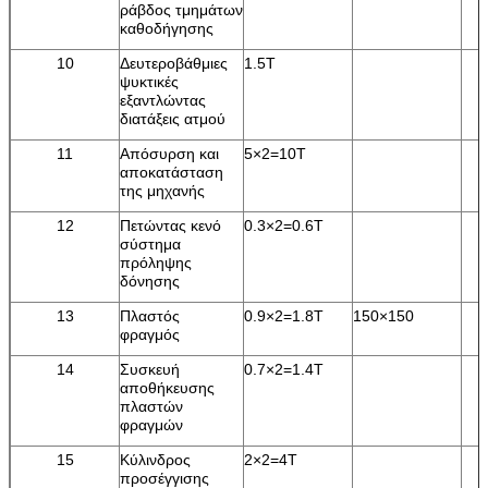
ράβδος τμημάτων
καθοδήγησης
10
Δευτεροβάθμιες
1.5T
ψυκτικές
εξαντλώντας
διατάξεις ατμού
11
Απόσυρση και
5×2=10T
αποκατάσταση
της μηχανής
12
Πετώντας κενό
0.3×2=0.6T
σύστημα
πρόληψης
δόνησης
13
Πλαστός
0.9×2=1.8T
150×150
φραγμός
14
Συσκευή
0.7×2=1.4T
αποθήκευσης
πλαστών
φραγμών
15
Κύλινδρος
2×2=4T
προσέγγισης