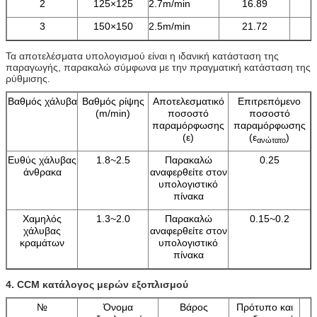
2
125×125
2.7m/min
16.89
3
150×150
2.5m/min
21.72
Τα αποτελέσματα υπολογισμού είναι η ιδανική κατάσταση της
παραγωγής, παρακαλώ σύμφωνα με την πραγματική κατάσταση της
ρύθμισης.
Βαθμός χάλυβα
Βαθμός ρίψης
Αποτελεσματικό
Επιτρεπόμενο
(m/min)
ποσοστό
ποσοστό
παραμόρφωσης
παραμόρφωσης
(ε)
(ε
)
ανώτατο
Ευθύς χάλυβας
1.8~2.5
Παρακαλώ
0.25
άνθρακα
αναφερθείτε στον
υπολογιστικό
πίνακα
Χαμηλός
1.3~2.0
Παρακαλώ
0.15~0.2
χάλυβας
αναφερθείτε στον
κραμάτων
υπολογιστικό
πίνακα
4. CCM κατάλογος μερών εξοπλισμού
№
Όνομα
Βάρος
Πρότυπο και