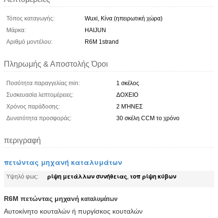
Τόπος καταγωγής:
Wuxi, Κίνα (ηπειρωτική χώρα)
Μάρκα:
HAIJUN
Αριθμό μοντέλου:
R6M 1strand
Πληρωμής & Αποστολής Όροι
Ποσότητα παραγγελίας min:
1 σκέλος
Συσκευασία λεπτομέρειες:
ΔΟΧΕΙΟ
Χρόνος παράδοσης:
2 ΜΉΝΕΣ
Δυνατότητα προσφοράς:
30 σκέλη CCM το χρόνο
περιγραφή
πετώντας μηχανή καταλυμάτων
ρίψη μετάλλων συνήθειας
τοπ ρίψη κύβων
Υψηλό φως:
,
R6M πετώντας μηχανή
καταλυμάτων
Αυτοκίνητο κουταλών ή πυργίσκος κουταλών