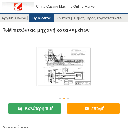
China Casting Machine Online Market
Αρχική Σελίδα
Προϊόντα
Σχετικά με εμάς
Γύρος εργοστασίων
>>
R6M πετώντας μηχανή καταλυμάτων
Καλύτερη τιμή
επαφή
Λεπτομέρειες