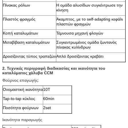
Πίνακας ρόλων
Η ομάδα αλυσίδων συγκέντρωσε την
κίνηση
Πλαστός φραγμός
Άκαμπτος, με το self-adapting κεφάλι
πλαστών φραγμών
Κοπή καταλυμάτων
Τέμνουσα μηχανή φλογών
Μεταβίβαση καταλυμάτων
Συγκεντρωμένος ομάδα ζωντανός
πίνακας κυλίνδρων
Δροσίζοντας τύπος τραπεζών
Απλό δροσίζοντας κρεβάτι
2.
Τεχνικές περιγραφή διαδικασίας και ικανότητα του
καταλύματος χάλυβα CCM
Φούρνος επαγωγής:
Ονομαστική ικανότητα
10T
Tap-to-tap κύκλος
60min
Ποσότητα φούρνων
2set
Ικανότητα παραγωγής