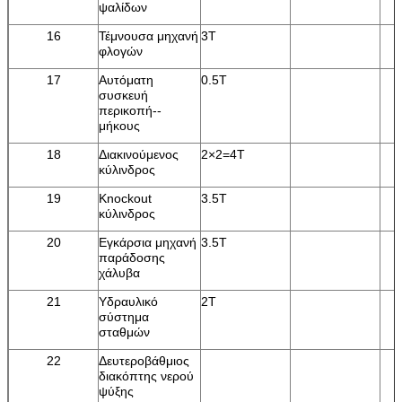
ψαλίδων
16
Τέμνουσα μηχανή
3T
φλογών
17
Αυτόματη
0.5T
συσκευή
περικοπή--
μήκους
18
Διακινούμενος
2×2=4T
κύλινδρος
19
Knockout
3.5T
κύλινδρος
20
Εγκάρσια μηχανή
3.5T
παράδοσης
χάλυβα
21
Υδραυλικό
2T
σύστημα
σταθμών
22
Δευτεροβάθμιος
διακόπτης νερού
ψύξης