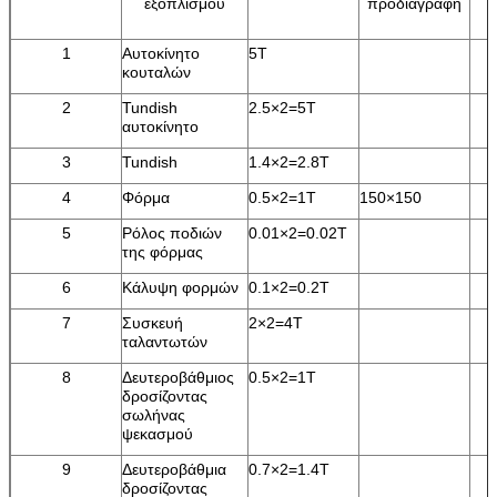
εξοπλισμού
προδιαγραφή
1
Αυτοκίνητο
5T
κουταλών
2
Tundish
2.5×2=5T
αυτοκίνητο
3
Tundish
1.4×2=2.8T
4
Φόρμα
0.5×2=1T
150×150
5
Ρόλος ποδιών
0.01×2=0.02T
της φόρμας
6
Κάλυψη φορμών
0.1×2=0.2T
7
Συσκευή
2×2=4T
ταλαντωτών
8
Δευτεροβάθμιος
0.5×2=1T
δροσίζοντας
σωλήνας
ψεκασμού
9
Δευτεροβάθμια
0.7×2=1.4T
δροσίζοντας