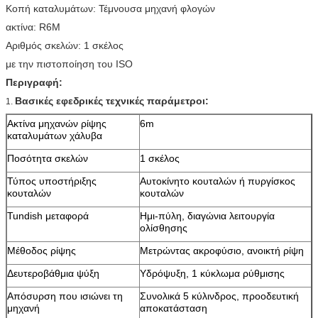
Κοπή καταλυμάτων: Τέμνουσα μηχανή φλογών
ακτίνα: R6M
Αριθμός σκελών: 1 σκέλος
με την πιστοποίηση του ISO
Περιγραφή:
Βασικές εφεδρικές τεχνικές παράμετροι:
1.
Ακτίνα μηχανών ρίψης
6m
καταλυμάτων χάλυβα
Ποσότητα σκελών
1 σκέλος
Τύπος υποστήριξης
Αυτοκίνητο κουταλών ή πυργίσκος
κουταλών
κουταλών
Tundish μεταφορά
Ημι-πύλη, διαγώνια λειτουργία
ολίσθησης
Μέθοδος ρίψης
Μετρώντας ακροφύσιο, ανοικτή ρίψη
Δευτεροβάθμια ψύξη
Υδρόψυξη, 1 κύκλωμα ρύθμισης
Απόσυρση που ισιώνει τη
Συνολικά 5 κύλινδρος, προοδευτική
μηχανή
αποκατάσταση