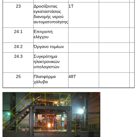
23
Δροσίζοντας
1T
εγκαταστάσεις
διανομής νερού
αυτοματοποίησης
24.1
Επιτροπή
ελέγχου
24.2
Όργανο τομέων
24.3
Συγκρότημα
ηλεκτρονικών
υπολογιστών
25
Πλατφόρμα
48T
χάλυβα