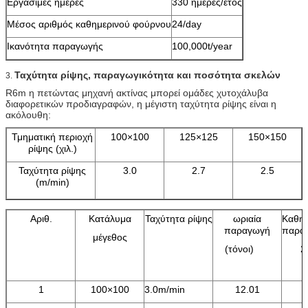
Εργάσιμες ημέρες
330 ημέρες/έτος
Μέσος αριθμός καθημερινού φούρνου
24/day
Ικανότητα παραγωγής
100,000t/year
Ταχύτητα ρίψης, παραγωγικότητα και ποσότητα σκελών
3.
R6m η πετώντας μηχανή ακτίνας μπορεί ομάδες χυτοχάλυβα
διαφορετικών προδιαγραφών, η μέγιστη ταχύτητα ρίψης είναι η
ακόλουθη:
Τμηματική περιοχή
100×100
125×125
150×150
ρίψης (χιλ.)
Ταχύτητα ρίψης
3.0
2.7
2.5
(m/min)
Αριθ.
Κατάλυμα
Ταχύτητα ρίψης
ωριαία
Καθημ
παραγωγή
παρα
μέγεθος
(τόνοι)
2
(
1
100×100
3.0m/min
12.01