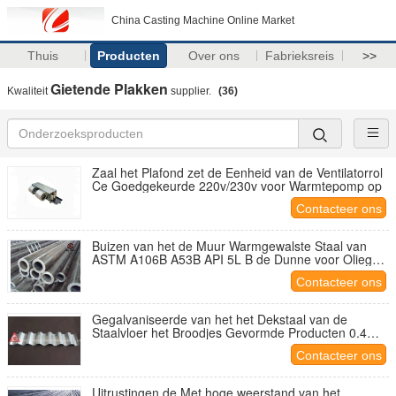
China Casting Machine Online Market
Thuis
Producten
Over ons
Fabrieksreis
>>
Gietende Plakken
Kwaliteit
supplier.
(36)
Zaal het Plafond zet de Eenheid van de Ventilatorrol
Ce Goedgekeurde 220v/230v voor Warmtepomp op
Contacteer ons
Buizen van het de Muur Warmgewalste Staal van
ASTM A106B A53B API 5L B de Dunne voor Oliegas
Vloeibare 34CrMo4
Contacteer ons
Gegalvaniseerde van het het Dekstaal van de
Staalvloer het Broodjes Gevormde Producten 0.4mm
- 0.8mm
Contacteer ons
Uitrustingen de Met hoge weerstand van het