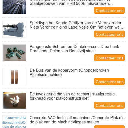
Staalgebouwen van HRB 500E misvormden
Seismische Betonstalen
Contacteer ons
Speldtype het Koude Gietijzer van de Voerextruder
Niets Verontreiniging Lage Nosie Om het even welke
Kleur
Contacteer ons
Aangepaste Schroef en Containerscnc Draaibank
Draaiende Delen van Roestvrij staal
Contacteer ons
De Buis van de kopervorm (Ononderbroken
Afgietselmachine)
Contacteer ons
De investering die van de roestvrij staalprecisie
forkhead voor plakconstructi giet
Contacteer ons
Concrete AAC-Installatiemachines/Concrete Plak die
de plak van de MachineVliegas maken