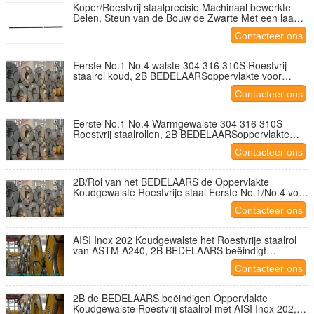
Koper/Roestvrij staalprecisie Machinaal bewerkte
Delen, Steun van de Bouw de Zwarte Met een laag
bedekte Strook
Contacteer ons
Eerste No.1 No.4 walste 304 316 310S Roestvrij
staalrol koud, 2B BEDELAARSoppervlakte voor
Keukengerei
Contacteer ons
Eerste No.1 No.4 Warmgewalste 304 316 310S
Roestvrij staalrollen, 2B BEDELAARSoppervlakte
voor Keukengerei
Contacteer ons
2B/Rol van het BEDELAARS de Oppervlakte
Koudgewalste Roestvrije staal Eerste No.1/No.4 voor
Keukengerei
Contacteer ons
AISI Inox 202 Koudgewalste het Roestvrije staalrol
van ASTM A240, 2B BEDELAARS beëindigt
Oppervlakte
Contacteer ons
2B de BEDELAARS beëindigen Oppervlakte
Koudgewalste Roestvrij staalrol met AISI Inox 202,