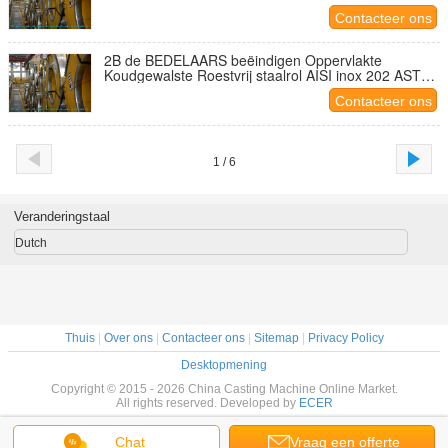
ASTM A240
Contacteer ons
2B de BEDELAARS beëindigen Oppervlakte
Koudgewalste Roestvrij staalrol AISI inox 202 ASTM
A240
Contacteer ons
1 / 6
Veranderingstaal
Dutch
Thuis
|
Over ons
|
Contacteer ons
|
Sitemap
|
Privacy Policy
Desktopmening
Copyright © 2015 - 2026 China Casting Machine Online Market.
All rights reserved. Developed by
ECER
Chat
Vraag een offerte