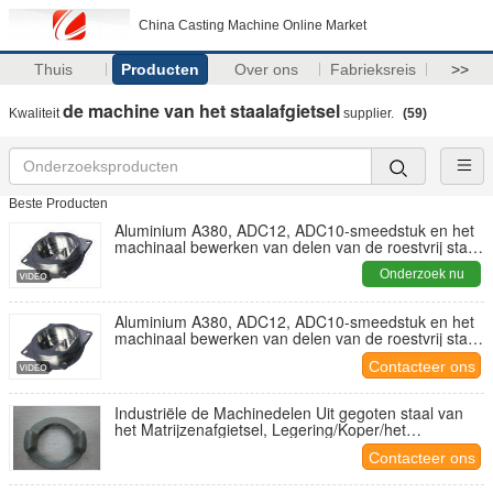
China Casting Machine Online Market
Thuis
Producten
Over ons
Fabrieksreis
>>
de machine van het staalafgietsel
Kwaliteit
supplier.
(59)
Beste Producten
Aluminium A380, ADC12, ADC10-smeedstuk en het
machinaal bewerken van delen van de roestvrij staal
de gietende machine
Onderzoek nu
Aluminium A380, ADC12, ADC10-smeedstuk en het
machinaal bewerken van delen van de roestvrij staal
de gietende machine
Contacteer ons
Industriële de Machinedelen Uit gegoten staal van
het Matrijzenafgietsel, Legering/Koper/het
Afgietselproces van de Aluminiummatrijs
Contacteer ons