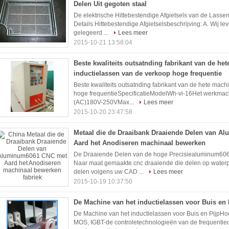
Delen Uit gegoten staal
De elektrische Hittebestendige Afgietsels van de Lassen
Details Hittebestendige Afgietselsbeschrijving: A. Wij le
gelegeerd ...
Lees meer
2015-10-21 13:58:04
Beste kwaliteits outsatnding fabrikant van de he
inductielassen van de verkoop hoge frequentie
Beste kwaliteits outsatnding fabrikant van de hete mach
hoge frequentieSpecificatieModelWh-vi-16Het werkmac
(AC)180V-250VMax...
Lees meer
2015-10-20 23:47:58
Metaal die de Draaibank Draaiende Delen van 
Aard het Anodiseren machinaal bewerken
De Draaiende Delen van de hoge Precisiealuminum606
Naar maat gemaakte cnc draaiende die delen op waterpi
delen volgens uw CAD ...
Lees meer
2015-10-19 10:37:50
De Machine van het inductielassen voor Buis en P
De Machine van het inductielassen voor Buis en PijpH
MOS, IGBT-de controletechnologieën van de frequentie