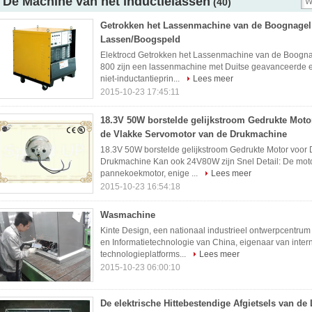
De Machine van het inductielassen
(40)
Getrokken het Lassenmachine van de Boognage
Lassen/Boogspeld
Elektrocd Getrokken het Lassenmachine van de Boogn
800 zijn een lassenmachine met Duitse geavanceerde el
niet-inductantieprin...
Lees meer
2015-10-23 17:45:11
18.3V 50W borstelde gelijkstroom Gedrukte Moto
de Vlakke Servomotor van de Drukmachine
18.3V 50W borstelde gelijkstroom Gedrukte Motor voor
Drukmachine Kan ook 24V80W zijn Snel Detail: De moto
pannekoekmotor, enige ...
Lees meer
2015-10-23 16:54:18
Wasmachine
Kinte Design, een nationaal industrieel ontwerpcentrum d
en Informatietechnologie van China, eigenaar van inte
technologieplatforms...
Lees meer
2015-10-23 06:00:10
De elektrische Hittebestendige Afgietsels van de 