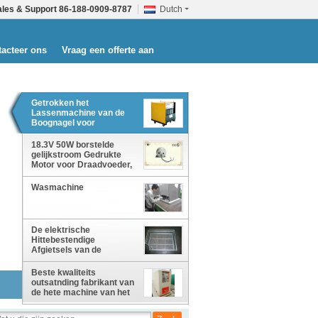
ales & Support
86-188-0909-8787
Dutch
acteer ons
Vraag een offerte aan
Getrokken het
Lassenmachine van de
Boognagel voor
Chemische
Lassen/Boogspeld
18.3V 50W borstelde
gelijkstroom Gedrukte
Motor voor Draadvoeder,
de Vlakke Servomotor
van de Drukmachine
Wasmachine
De elektrische
Hittebestendige
Afgietsels van de
Lasseninrichting, Delen
Uit gegoten staal
Beste kwaliteits
outsatnding fabrikant van
de hete machine van het
de inductielassen van de
verkoop hoge frequentie