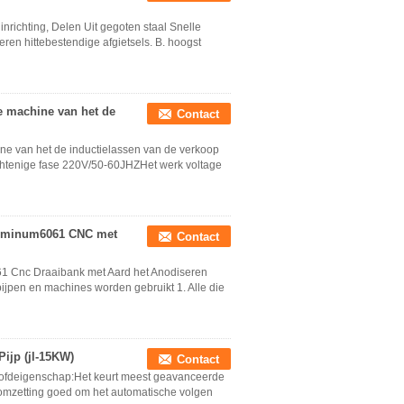
inrichting, Delen Uit gegoten staal Snelle
veren hittebestendige afgietsels. B. hoogst
te machine van het de
Contact
ine van het de inductielassen van de verkoop
htenige fase 220V/50-60JHZHet werk voltage
Aluminum6061 CNC met
Contact
1 Cnc Draaibank met Aard het Anodiseren
jpen en machines worden gebruikt 1. Alle die
ijp (jl-15KW)
Contact
oofdeigenschap:Het keurt meest geavanceerde
omzetting goed om het automatische volgen