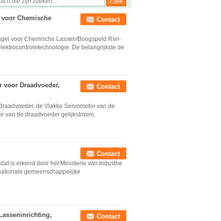
l voor Chemische
Contact
agel voor Chemische Lassen/Boogspeld Rsn-
ektrocontroletechnologie. De belangrijkste de
r voor Draadvoeder,
Contact
 Draadvoeder, de Vlakke Servomotor van de
r van de draadvoeder gelijkstroom,
Contact
at is erkend door het Ministerie van Industrie
rnationale gemeenschappelijke
Lasseninrichting,
Contact