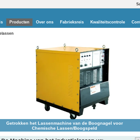
S
is
Producten
Over ons
Fabrieksreis
Kwaliteitscontrole
Cont
ielassen
18.3V 50W borstelde gelijkstroom Gedrukte Motor voor
Draadvoeder, de Vlakke Servomotor van de Drukmachine