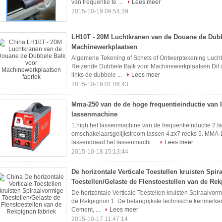
van frequentie te ...
Lees meer
2015-10-19 09:54:39
LH10T - 20M Luchtkranen van de Douane de Dubb
Machinewerkplaatsen
Algemene Tekening of Schets of Ontwerptekening Lucht
Reizende Dubbele Balk voor Machinewerkplaatsen Dit is 
links de dubbele ...
Lees meer
2015-10-19 01:06:43
Mma-250 van de de hoge frequentieinductie van 
lassenmachine
1.high het lassenmachine van de frequentieinductie 2.fa
omschakelaarsgelijkstroom lassen 4.zx7 reeks 5. MMA
lassendraad het lassenmachi...
Lees meer
2015-10-18 15:13:44
De horizontale Verticale Toestellen kruisten Spi
Toestellen/Gelaste de Flenstoestellen van de Re
De horizontale Verticale Toestellen kruisten Spiraalvor
de Rekpignon 1. De belangrijkste technische kenmerken 
Cement, ...
Lees meer
2015-10-17 11:47:14