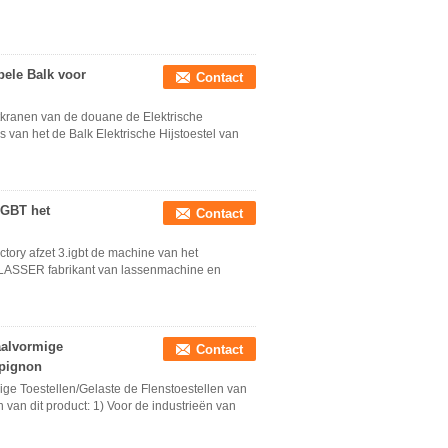
ele Balk voor
Contact
kranen van de douane de Elektrische
van het de Balk Elektrische Hijstoestel van
IGBT het
Contact
ctory afzet 3.igbt de machine van het
-LASSER fabrikant van lassenmachine en
raalvormige
Contact
kpignon
mige Toestellen/Gelaste de Flenstoestellen van
van dit product: 1) Voor de industrieën van