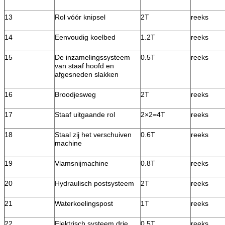
13
Rol vóór knipsel
2T
reeks
14
Eenvoudig koelbed
1.2T
reeks
15
De inzamelingssysteem
0.5T
reeks
van staaf hoofd en
afgesneden slakken
16
Broodjesweg
2T
reeks
17
Staaf uitgaande rol
2×2=4T
reeks
18
Staal zij het verschuiven
0.6T
reeks
machine
19
Vlamsnijmachine
0.8T
reeks
20
Hydraulisch postsysteem
2T
reeks
21
Waterkoelingspost
1T
reeks
22
Elektrisch systeem drie
0.5T
reeks