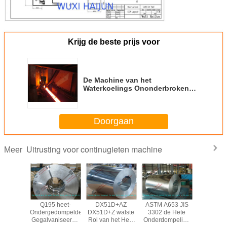
Krijg de beste prijs voor
De Machine van het
Waterkoelings Ononderbroken
Afgietsel, R4M 1S Staalstaaf CCM
Doorgaan
Uitrusting voor continugieten machine
Meer
Q195 heet-
DX51D+AZ
ASTM A653 JIS
Q195 h
Ondergedompelde
DX51D+Z walste
3302 de Hete
Onderged
Gegalvaniseerde
Rol van het Hete
Onderdompeling
Gegalvan