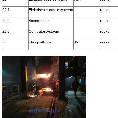
22.1
Elektrisch controlesysteem
reeks
22.2
Scènemeter
reeks
22.3
Computersysteem
reeks
23
Staalplatform
36T
reeks