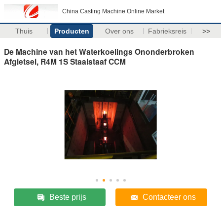
China Casting Machine Online Market
Thuis
Producten
Over ons
Fabrieksreis
>>
De Machine van het Waterkoelings Ononderbroken
Afgietsel, R4M 1S Staalstaaf CCM
Beste prijs
Contacteer ons