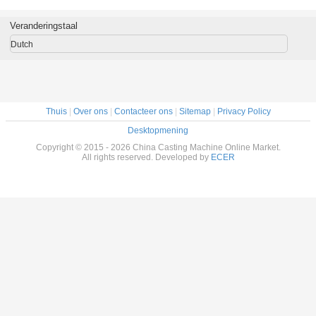
het Staalrol van
Onderdompelings
van EN10143
het Staal
DX51D SGCC
de
galvaniseerde
DX51D 
ASTM A653M JIS
Gegalvaniseerde
Staalrol met
ASTM A65
Veranderingstaal
610mm, 0.14mm
Staal/het Staalrol
508mm
610mm, 
tot 3.0mm Staalrol
koud van ASTM
Rolidentiteitskaart
tot 3.0mm 
Dutch
A653 508mm
voor
Dak/Buitenmuur
Thuis
|
Over ons
|
Contacteer ons
|
Sitemap
|
Privacy Policy
Desktopmening
Copyright © 2015 - 2026 China Casting Machine Online Market.
All rights reserved. Developed by
ECER