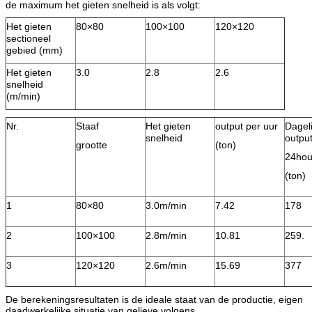
de maximum het gieten snelheid is als volgt:
Het gieten
80×80
100×100
120×120
sectioneel
gebied (mm)
Het gieten
3.0
2.8
2.6
snelheid
(m/min)
Nr.
Staaf
Het gieten
output per uur
Dageli
snelheid
outpu
grootte
(ton)
24hou
(ton)
1
80×80
3.0m/min
7.42
178
2
100×100
2.8m/min
10.81
259.
3
120×120
2.6m/min
15.69
377
De berekeningsresultaten is de ideale staat van de productie, eigen
daadwerkelijke situatie van gelieve volgens