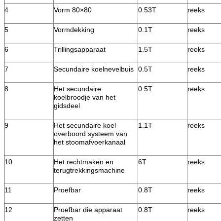
4
Vorm 80×80
0.53T
reeks
5
Vormdekking
0.1T
reeks
6
Trillingsapparaat
1.5T
reeks
7
Secundaire koelnevelbuis
0.5T
reeks
8
Het secundaire
0.5T
reeks
koelbroodje van het
gidsdeel
9
Het secundaire koel
1.1T
reeks
overboord systeem van
het stoomafvoerkanaal
10
Het rechtmaken en
6T
reeks
terugtrekkingsmachine
11
Proefbar
0.8T
reeks
12
Proefbar die apparaat
0.8T
reeks
zetten