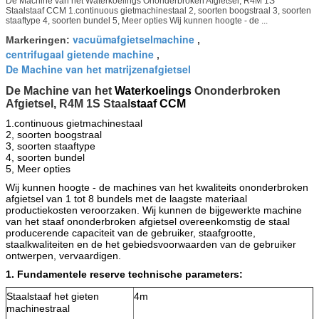
De Machine van het Waterkoelings Ononderbroken Afgietsel, R4M 1S
Staalstaaf CCM 1.continuous gietmachinestaal 2, soorten boogstraal 3, soorten
staaftype 4, soorten bundel 5, Meer opties Wij kunnen hoogte - de ...
vacuümafgietselmachine
Markeringen:
,
centrifugaal gietende machine
,
De Machine van het matrijzenafgietsel
De Machine van het
Waterkoelings
Ononderbroken
Afgietsel, R4M 1S Staal
staaf CCM
1.continuous
gietmachinestaal
2, soorten boogstraal
3, soorten staaftype
4, soorten bundel
5, Meer opties
Wij kunnen hoogte - de machines van het kwaliteits ononderbroken
afgietsel van 1 tot 8 bundels met de laagste materiaal
productiekosten veroorzaken. Wij kunnen de bijgewerkte machine
van het staaf ononderbroken afgietsel overeenkomstig de staal
producerende capaciteit van de gebruiker, staafgrootte,
staalkwaliteiten en de het gebiedsvoorwaarden van de gebruiker
ontwerpen, vervaardigen.
1. Fundamentele reserve technische parameters:
Staalstaaf het gieten
4m
machinestraal