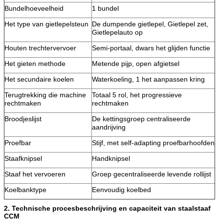
Bundelhoeveelheid
1 bundel
Het type van gietlepelsteun
De dumpende gietlepel, Gietlepel zet,
Gietlepelauto op
Houten trechtervervoer
Semi-portaal, dwars het glijden functie
Het gieten methode
Metende pijp, open afgietsel
Het secundaire koelen
Waterkoeling, 1 het aanpassen kring
Terugtrekking die machine
Totaal 5 rol, het progressieve
rechtmaken
rechtmaken
Broodjeslijst
De kettingsgroep centraliseerde
aandrijving
Proefbar
Stijf, met self-adapting proefbarhoofden
Staafknipsel
Handknipsel
Staaf het vervoeren
Groep gecentraliseerde levende rollijst
Koelbanktype
Eenvoudig koelbed
2. Technische procesbeschrijving en capaciteit van staalstaaf
CCM