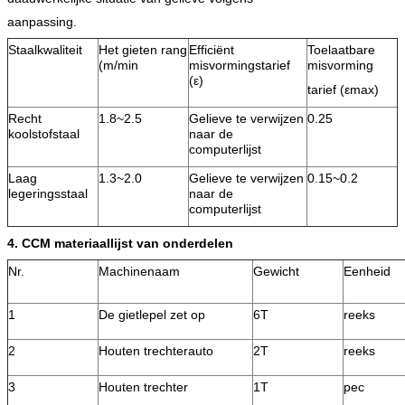
aanpassing.
Staalkwaliteit
Het gieten rang
Efficiënt
Toelaatbare
(m/min
misvormingstarief
misvorming
(ε)
tarief (εmax)
Recht
1.8~2.5
Gelieve te verwijzen
0.25
koolstofstaal
naar de
computerlijst
Laag
1.3~2.0
Gelieve te verwijzen
0.15~0.2
legeringsstaal
naar de
computerlijst
4. CCM materiaallijst van onderdelen
Nr.
Machinenaam
Gewicht
Eenheid
1
De gietlepel zet op
6T
reeks
2
Houten trechterauto
2T
reeks
3
Houten trechter
1T
pec