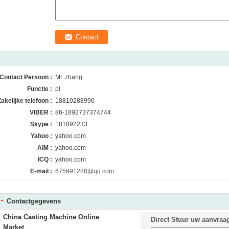
Contact Persoon :
Mr. zhang
Functie :
pl
Zakelijke telefoon :
18810288990
VIBER :
86-1892737374744
Skype :
181892233
Yahoo :
yahoo.com
AIM :
yahoo.com
ICQ :
yahoo.com
E-mail :
675991288@qq.com
Contactgegevens
China Casting Machine Online
Direct Stuur uw aanvraa
Market