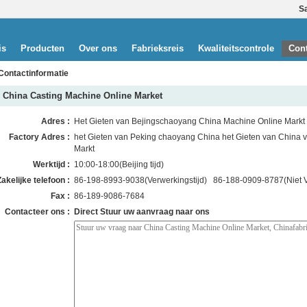
S
is
Producten
Over ons
Fabrieksreis
Kwaliteitscontrole
Cont
Contactinformatie
China Casting Machine Online Market
Adres :
Het Gieten van Bejingschaoyang China Machine Online Markt
Factory Adres :
het Gieten van Peking chaoyang China het Gieten van China 
Markt
Werktijd :
10:00-18:00(Beijing tijd)
Zakelijke telefoon :
86-198-8993-9038(Verwerkingstijd) 86-188-0909-8787(Niet Ve
Fax :
86-189-9086-7684
Contacteer ons :
Direct Stuur uw aanvraag naar ons