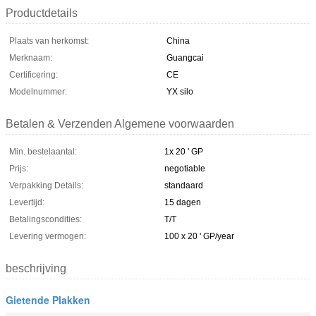
Productdetails
Plaats van herkomst:
China
Merknaam:
Guangcai
Certificering:
CE
Modelnummer:
YX silo
Betalen & Verzenden Algemene voorwaarden
Min. bestelaantal:
1x 20 ' GP
Prijs:
negotiable
Verpakking Details:
standaard
Levertijd:
15 dagen
Betalingscondities:
T/T
Levering vermogen:
100 x 20 ' GP/year
beschrijving
Gietende Plakken