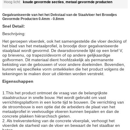
koude gevormde secties
metaal gevormde producten
Hoog licht:
,
Gegalvaniseerde van het het Dekstaal van de Staalvloer het Broodjes
Gevormde Producten 0.4mm - 0.8mm
Snel Detail:
Beschrijving:
Het geroepen vloerdek, ook het samengestelde die vloer decking of
het blad van het metaalprofiel, is broodje door gegalvaniseerde
staalplaat wordt gevormd. De dwarsdoorsnede lijkt op een brief V,
op brievenu, op trapezoïdevorm of op andere gelijkaardige
golfvormen. Dit materiaal dient hoofdzakelijk als permanente
bekisting van de gebouwen of voor andere doeleinden. Bovendien,
kunnen wij specifieke vorm ontwikkelen die het product volgens de
tekeningen te maken door uit cliënten worden verstrekt.
Eigenschappen
1.This het product ontmoet de vraag van de belangrijkste
staalstructuur in snelle bouw. Het wordt gebruikt om vast
verrichtingsplatform in een korte tijd te bouwen. De verrichting van
de stroombouw is een optie dat de arbeiders de plaat van het
metaalprofiel in veelvoudige vloeren kunnen bepalen en dan de
concrete plakken hiërarchisch gieten.
2. Als trekversterking van de concrete vloerplak, verhoogt het
vloerdek de starheid van de vloer en bewaart de het staalbar en
beton.