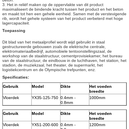
3. Het in reliëf maken op de oppervlakte van dit product
maximaliseert de bindende kracht tussen het product en het beton
en maakt tot hen een gehele eenheid. Samen met de verstevigende
rib, wordt het gehele systeem van het product verbeterd met hoge
lagercapaciteit.
Toepassing
Dit blad van het metaalprofiel wordt wijd gebruikt in staal
gestructureerde gebouwen zoals de elektrische centrale,
elektromateriaalbedrijf, automobiele tentoonstellingszaal, de
workshop van de staalstructuur, cementprovisiekamer, het bureau
van de staalstructuur, de eindbouw in de luchthaven, het station, het
stadion, de muziekzaal, het theater, de supermarkt, het
logistiekcentrum en de Olympische trefpunten, enz.
Specificaties:
Gebruik
Model
Dikte
Het voeden
breedte
Vloerdek
YX35-125-750
0.4mm -
1000mm
0.8mm
Gebruik
Model
Dikte
Het voeden
breedte
Vloerdek
YX51-200-600
0.4mm -
1200mm