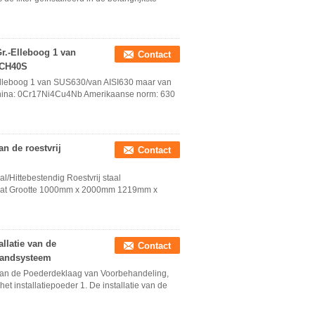
r.-Elleboog 1 van
Contact
SCH40S
lleboog 1 van SUS630/van AISI630 maar van
hina: 0Cr17Ni4Cu4Nb Amerikaanse norm: 630
n de roestvrij
Contact
l/Hittebestendig Roestvrij staal
plaat Grootte 1000mm x 2000mm 1219mm x
llatie van de
Contact
bandsysteem
e van de Poederdeklaag van Voorbehandeling,
t installatiepoeder 1. De installatie van de