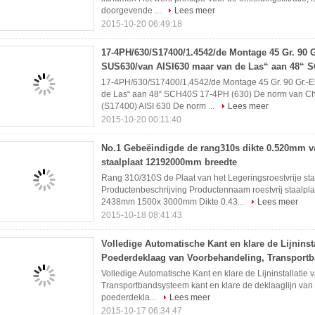
doorgevende ...
Lees meer
2015-10-20 06:49:18
17-4PH/630/S17400/1.4542/de Montage 45 Gr. 90 G
SUS630/van AISI630 maar van de Las“ aan 48“ 
17-4PH/630/S17400/1,4542/de Montage 45 Gr. 90 Gr.-E
de Las“ aan 48“ SCH40S 17-4PH (630) De norm van C
(S17400) AISI 630 De norm ...
Lees meer
2015-10-20 00:11:40
No.1 Gebeëindigde de rang310s dikte 0.520mm va
staalplaat 12192000mm breedte
Rang 310/310S de Plaat van het Legeringsroestvrije staa
Productenbeschrijving Productennaam roestvrij staal
2438mm 1500x 3000mm Dikte 0.43...
Lees meer
2015-10-18 08:41:43
Volledige Automatische Kant en klare de Lijninsta
Poederdeklaag van Voorbehandeling, Transport
Volledige Automatische Kant en klare de Lijninstallati
Transportbandsysteem kant en klare de deklaaglijn van he
poederdekla...
Lees meer
2015-10-17 06:34:47