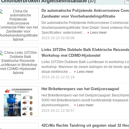
Ononderbroken Afgietselinstallatie
(37)
De automatische Polijstende Anticorrosieve Comm
Zandwater voor Voorbehandelingsfiltratie
De automatische Polijstende Anticorrosieve Commecial-
Voorbehandelingsfiltratie Snel Detail: Goed ontwerp Hoog
Specificaties: waterzuiveri...
Lees meer
2015-10-22 02:00:06
Links 10T20m Dubbele Balk Elektrische Reizende
Workshop met CD/MD-Hijstoestel
Links 10T20m Dubbele Balk Luchtkraan in workshop Li
workshop. Wanneer de zware ladingen en de brede spa
straal elektrische ...
Lees meer
2015-10-21 12:31:19
Het Briketterenpers van het Gietijzerzaagsel
Het Briketterenpers van het Gietijzerzaagsel: Beschrijvi
5000 Het Briketterenpers wordt hoofdzakelijk toegepast i
aluminiumlegerin...
Lees meer
2015-10-21 12:30:57
42CrMo Rechte Tandring uit gegoten staal 32 Hoo