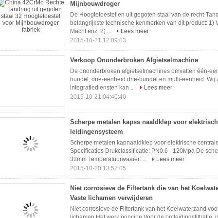
Mijnbouwdroger
De Hoogtetoestellen uit gegoten staal van de recht-Tan
belangrijkste technische kenmerken van dit product: 1)
Macht enz. 2) ...
Lees meer
2015-10-21 12:09:03
Verkoop Ononderbroken Afgietselmachine
De ononderbroken afgietselmachines omvatten één-eenh
bundel, drie-eenheid drie-bundel en multi-eenheid. Wij zi
integratiediensten kan ...
Lees meer
2015-10-21 04:40:40
Scherpe metalen kapss naaldklep voor elektrisch
leidingensysteem
Scherpe metalen kapnaaldklep voor elektrische cent
Specificaties Drukclassificatie: PN0.6 - 120Mpa De sc
32mm Temperatuurwaaier: ...
Lees meer
2015-10-20 13:57:05
Niet corrosieve de Filtertank die van het Koelwa
Vaste lichamen verwijderen
Niet corrosieve de Filtertank van het Koelwaterzand vo
lichamen Het werk principe Voor de omleidingsfiltratie, is