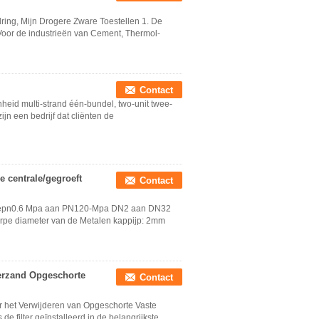
dring, Mijn Drogere Zware Toestellen 1. De
 Voor de industrieën van Cement, Thermol-
Contact
eid multi-strand één-bundel, two-unit twee-
jn een bedrijf dat cliënten de
e centrale/gegroeft
Contact
ralepn0.6 Mpa aan PN120-Mpa DN2 aan DN32
herpe diameter van de Metalen kappijp: 2mm
terzand Opgeschorte
Contact
or het Verwijderen van Opgeschorte Vaste
 de filter geïnstalleerd in de belangrijkste