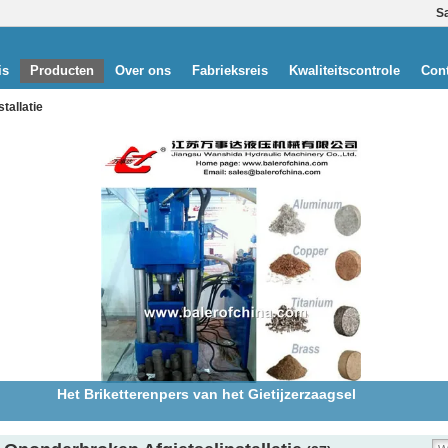
S
is
Producten
Over ons
Fabrieksreis
Kwaliteitscontrole
Cont
tallatie
Verkoop Ononderbroken Afgietselmachine