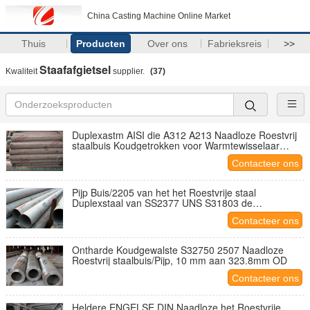
China Casting Machine Online Market
Thuis
Producten
Over ons
Fabrieksreis
>>
Staafafgietsel
Kwaliteit
supplier.
(37)
Duplexastm AISI die A312 A213 Naadloze Roestvrij
staalbuis Koudgetrokken voor Warmtewisselaar
inleggen
Contacteer ons
Pijp Buis/2205 van het het Roestvrije staal
Duplexstaal van SS2377 UNS S31803 de
Koudgetrokken Naadloze voor Structuur
Contacteer ons
Ontharde Koudgewalste S32750 2507 Naadloze
Roestvrij staalbuis/Pijp, 10 mm aan 323.8mm OD
Contacteer ons
Heldere ENGELSE DIN Naadloze het Roestvrije