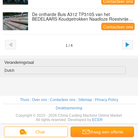
Contacteer ons
De ontharde Buis A312 TP310S van het
BEDELAARS Koudgetrokken Naadloze Roestvrije
staal met 0.9mm tot 25mm Dikte
Contacteer ons
1 / 4
Veranderingstaal
Dutch
Thuis
|
Over ons
|
Contacteer ons
|
Sitemap
|
Privacy Policy
Desktopmening
Copyright © 2015 - 2026 China Casting Machine Online Market.
All rights reserved. Developed by
ECER
Chat
Vraag een offerte