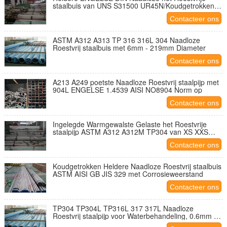
staalbuis van UNS S31500 UR45N/Koudgetrokken
Duplexstaalpijp
Contacteer ons
ASTM A312 A313 TP 316 316L 304 Naadloze
Roestvrij staalbuis met 6mm - 219mm Diameter
Contacteer ons
A213 A249 poetste Naadloze Roestvrij staalpijp met
904L ENGELSE 1.4539 AISI NO8904 Norm op
Contacteer ons
Ingelegde Warmgewalste Gelaste het Roestvrije
staalpijp ASTM A312 A312M TP304 van XS XXS
voor Chemisch product
Contacteer ons
Koudgetrokken Heldere Naadloze Roestvrij staalbuis
ASTM AISI GB JIS 329 met Corrosieweerstand
Contacteer ons
TP304 TP304L TP316L 317 317L Naadloze
Roestvrij staalpijp voor Waterbehandeling, 0.6mm -
60mm Dikte