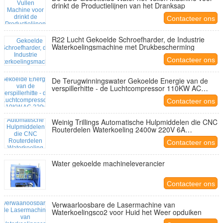
drinkt de Productielijnen van het Dranksap
Contacteer ons
R22 Lucht Gekoelde Schroefharder, de Industrie
Waterkoelingsmachine met Drukbescherming
Contacteer ons
De Terugwinningswater Gekoelde Energie van de
verspillerhitte - de Luchtcompressor 110KW AC
220v-380V-415V van de besparingsschroef
Contacteer ons
Weinig Trillings Automatische Hulpmiddelen die CNC
Routerdelen Waterkoeling 2400w 220V 6A
veranderen
Contacteer ons
Water gekoelde machineleverancier
Contacteer ons
Verwaarloosbare de Lasermachine van
Waterkoelingsco2 voor Huid het Weer opduiken