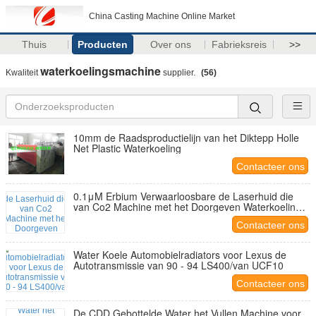
China Casting Machine Online Market
Thuis
Producten
Over ons
Fabrieksreis
>>
waterkoelingsmachine
Kwaliteit
supplier.
(56)
10mm de Raadsproductielijn van het Diktepp Holle
Net Plastic Waterkoeling
Contacteer ons
0.1μM Erbium Verwaarloosbare de Laserhuid die
van Co2 Machine met het Doorgeven Waterkoeling
weer opduiken
Contacteer ons
Water Koele Automobielradiators voor Lexus de
Autotransmissie van 90 - 94 LS400/van UCF10
Contacteer ons
De CDD Gebottelde Water het Vullen Machine voor