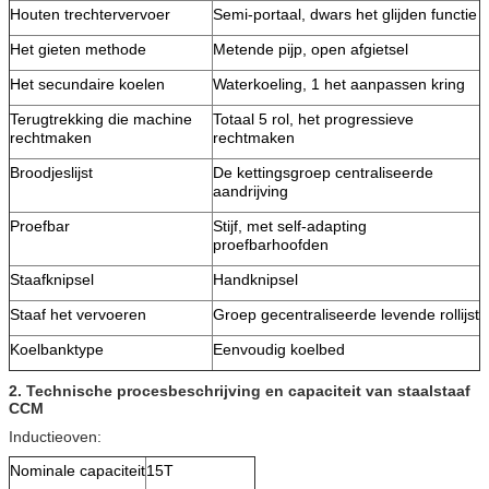
Houten trechtervervoer
Semi-portaal, dwars het glijden functie
Het gieten methode
Metende pijp, open afgietsel
Het secundaire koelen
Waterkoeling, 1 het aanpassen kring
Terugtrekking die machine
Totaal 5 rol, het progressieve
rechtmaken
rechtmaken
Broodjeslijst
De kettingsgroep centraliseerde
aandrijving
Proefbar
Stijf, met self-adapting
proefbarhoofden
Staafknipsel
Handknipsel
Staaf het vervoeren
Groep gecentraliseerde levende rollijst
Koelbanktype
Eenvoudig koelbed
2.
Technische procesbeschrijving en capaciteit van staalstaaf
CCM
Inductieoven:
Nominale capaciteit
15T