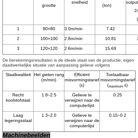
snelheid
outpu
grootte
(ton)
2
1
80×80
3.0m/min
7.42
2
100×100
2.8m/min
10.81
3
120×120
2.6m/min
15.69
De berekeningsresultaten is de ideale staat van de productie, eigen
daadwerkelijke situatie van aanpassing gelieve volgens.
Staalkwaliteit
Het gieten rang
Efficiënt
Toelaatbaar
(m/min)
misvormingstarief
misvormingstarief
(ε)
(
ε)
maximum
Recht
1.8~2.5
Gelieve te
0.25
koolstofstaal
verwijzen naar de
computerlijst
Laag
1.3~2.0
Gelieve te
0.15~0.2
legeringsstaal
verwijzen naar de
computerlijst
Machinebeelden