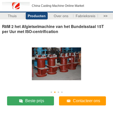
China Casting Machine Online Market
Thuis
Producten
Over ons
Fabrieksreis
>>
R8M 2 het Afgietselmachine van het Bundelsstaal 15T
per Uur met ISO-centrification
Beste prijs
Contacteer ons