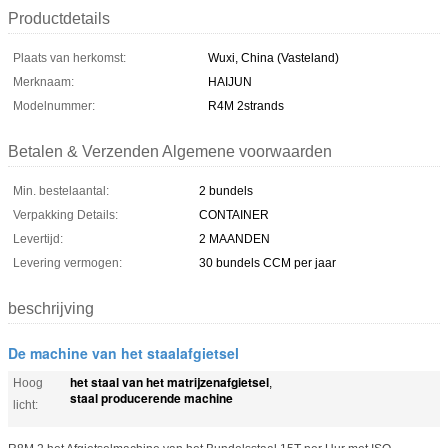
Productdetails
Plaats van herkomst:
Wuxi, China (Vasteland)
Merknaam:
HAIJUN
Modelnummer:
R4M 2strands
Betalen & Verzenden Algemene voorwaarden
Min. bestelaantal:
2 bundels
Verpakking Details:
CONTAINER
Levertijd:
2 MAANDEN
Levering vermogen:
30 bundels CCM per jaar
beschrijving
De machine van het staalafgietsel
het staal van het matrijzenafgietsel
Hoog
,
staal producerende machine
licht: