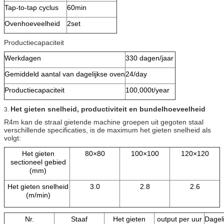
Tap-to-tap cyclus
60min
Ovenhoeveelheid
2set
Productiecapaciteit
Werkdagen
330 dagen/jaar
Gemiddeld aantal van dagelijkse oven
24/day
Productiecapaciteit
100,000t/year
Het gieten snelheid, productiviteit en bundelhoeveelheid
3.
R4m kan de straal gietende machine groepen uit gegoten staal
verschillende specificaties, is de maximum het gieten snelheid als
volgt:
Het gieten
80×80
100×100
120×120
sectioneel gebied
(mm)
Het gieten snelheid
3.0
2.8
2.6
(m/min)
Nr.
Staaf
Het gieten
output per uur
Dageli