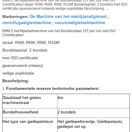
R8M 2 het Afgietselmachine van het Bundelsstaal 15T per Uur met ISO
Centrification straal: R4M, R6M, R8M, R10M Bundelaantal: 2 bundels met ISO-
certificatie geavanceerd ontwerp veilige exploitatie Beschrijving: ...
De Machine van het matrijzenafgietsel
Markeringen:
,
centrifugaalgietmachine
vacuümafgietselmachine
,
R8M 2 het Afgietselmachine van het Bundelsstaal 15T per Uur met ISO
Centrification
straal: R4M,
R6M, R8M, R10M
Bundelaantal: 2 bundels
met ISO-certificatie
geavanceerd ontwerp
veilige exploitatie
Beschrijving:
Fundamentele reserve technische parameters:
1.
Staalstaaf het gieten
4m
machinestraal
Bundelhoeveelheid
2 bundels
Het type van gietlepelsteun
Het gietlepeltorentje, Gietlepelauto,
gietlepel zet op