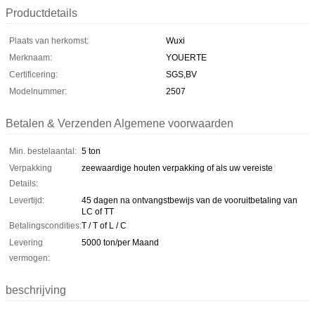
Productdetails
Plaats van herkomst:
Wuxi
Merknaam:
YOUERTE
Certificering:
SGS,BV
Modelnummer:
2507
Betalen & Verzenden Algemene voorwaarden
Min. bestelaantal:
5 ton
Verpakking
zeewaardige houten verpakking of als uw vereiste
Details:
Levertijd:
45 dagen na ontvangstbewijs van de vooruitbetaling van
LC of TT
Betalingscondities:
T / T of L / C
Levering
5000 ton/per Maand
vermogen:
beschrijving