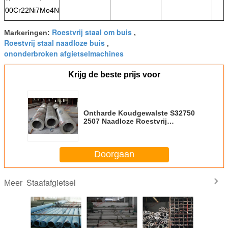
00Cr22Ni7Mo4N
Roestvrij staal om buis
Markeringen:
,
Roestvrij staal naadloze buis
,
ononderbroken afgietselmachines
Krijg de beste prijs voor
Ontharde Koudgewalste S32750
2507 Naadloze Roestvrij
staalbuis/Pijp, 10 mm aan
323.8mm OD
Doorgaan
Staafafgietsel
Meer