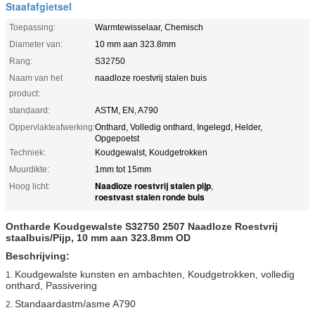
Staafafgietsel
Toepassing:
Warmtewisselaar, Chemisch
Diameter van:
10 mm aan 323.8mm
Rang:
S32750
Naam van het
naadloze roestvrij stalen buis
product:
standaard:
ASTM, EN, A790
Oppervlakteafwerking:
Onthard, Volledig onthard, Ingelegd, Helder,
Opgepoetst
Techniek:
Koudgewalst, Koudgetrokken
Muurdikte:
1mm tot 15mm
Naadloze roestvrij stalen pijp
Hoog licht:
,
roestvast stalen ronde buis
Ontharde Koudgewalste S32750 2507 Naadloze Roestvrij
staalbuis/Pijp, 10 mm aan 323.8mm OD
Beschrijving:
Koudgewalste kunsten en ambachten, Koudgetrokken, volledig
1.
onthard, Passivering
Standaardastm/asme A790
2.