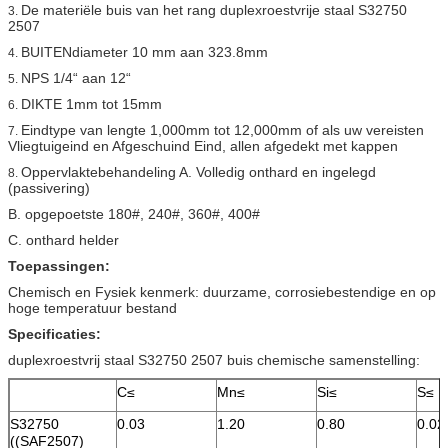
De materiële buis van het rang duplexroestvrije staal S32750
3.
2507
BUITENdiameter 10 mm aan 323.8mm
4.
NPS 1/4“ aan 12“
5.
DIKTE 1mm tot 15mm
6.
Eindtype van lengte 1,000mm tot 12,000mm of als uw vereisten
7.
Vliegtuigeind en Afgeschuind Eind, allen afgedekt met kappen
Oppervlaktebehandeling A. Volledig onthard en ingelegd
8.
(passivering)
B. opgepoetste 180#, 240#, 360#, 400#
C. onthard helder
Toepassingen:
Chemisch en Fysiek kenmerk: duurzame, corrosiebestendige en op
hoge temperatuur bestand
Specificaties:
duplexroestvrij staal S32750 2507 buis chemische samenstelling:
C≤
Mn≤
Si≤
S≤
S32750
0.03
1.20
0.80
0.02
((SAF2507)