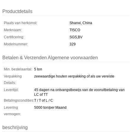
Productdetails
Plaats van herkomst:
Shanxi, China
Merknaam:
TISCO
Certificering:
SGS,BV
Modelnummer:
329
Betalen & Verzenden Algemene voorwaarden
Min. bestelaantal:
5 ton
Verpakking
zeewaardige houten verpakking of als uw vereiste
Details:
Levertijd:
45 dagen na ontvangstbewijs van de vooruitbetaling van
LC of TT
Betalingscondities:
T / T of L / C
Levering
5000 ton/per Maand
vermogen:
beschrijving