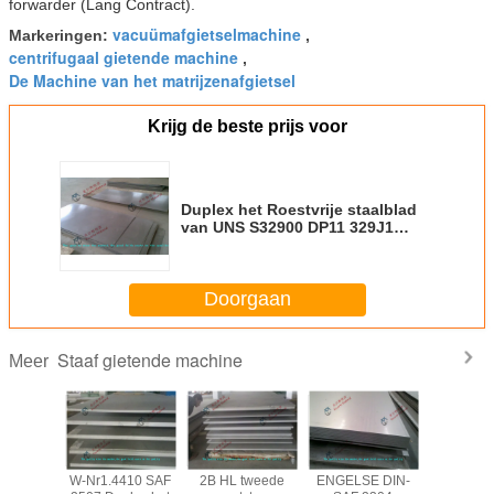
forwarder (Lang Contract).
vacuümafgietselmachine
Markeringen:
,
centrifugaal gietende machine
,
De Machine van het matrijzenafgietsel
Krijg de beste prijs voor
Duplex het Roestvrije staalblad
van UNS S32900 DP11 329J1
329J2L/2B No.1 No.4 de Plaat van
het Afwerkingsstaal
Doorgaan
Staaf gietende machine
Meer
1 No.4
W-Nr1.4410 SAF
2B HL tweede
ENGELSE DIN-
Blad va