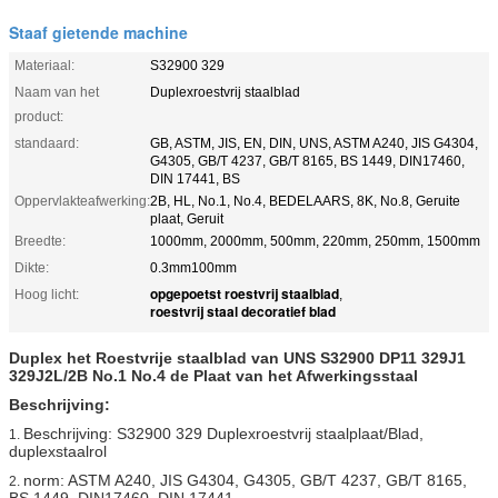
Staaf gietende machine
Materiaal:
S32900 329
Naam van het
Duplexroestvrij staalblad
product:
standaard:
GB, ASTM, JIS, EN, DIN, UNS, ASTM A240, JIS G4304,
G4305, GB/T 4237, GB/T 8165, BS 1449, DIN17460,
DIN 17441, BS
Oppervlakteafwerking:
2B, HL, No.1, No.4, BEDELAARS, 8K, No.8, Geruite
plaat, Geruit
Breedte:
1000mm, 2000mm, 500mm, 220mm, 250mm, 1500mm
Dikte:
0.3mm100mm
opgepoetst roestvrij staalblad
Hoog licht:
,
roestvrij staal decoratief blad
Duplex het Roestvrije staalblad van UNS S32900 DP11 329J1
329J2L/2B No.1 No.4 de Plaat van het Afwerkingsstaal
Beschrijving:
Beschrijving: S32900 329 Duplexroestvrij staalplaat/Blad,
1.
duplexstaalrol
norm: ASTM A240, JIS G4304, G4305, GB/T 4237, GB/T 8165,
2.
BS 1449, DIN17460, DIN 17441