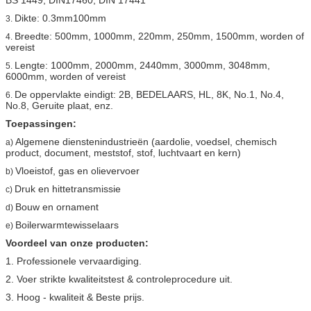
Dikte: 0.3mm100mm
3.
Breedte: 500mm, 1000mm, 220mm, 250mm, 1500mm, worden of
4.
vereist
Lengte: 1000mm, 2000mm, 2440mm, 3000mm, 3048mm,
5.
6000mm, worden of vereist
De oppervlakte eindigt: 2B, BEDELAARS, HL, 8K, No.1, No.4,
6.
No.8, Geruite plaat, enz.
Toepassingen:
Algemene dienstenindustrieën (aardolie, voedsel, chemisch
a)
product, document, meststof, stof, luchtvaart en kern)
Vloeistof, gas en olievervoer
b)
Druk en hittetransmissie
c)
Bouw en ornament
d)
Boilerwarmtewisselaars
e)
Voordeel van onze producten:
1. Professionele vervaardiging.
2. Voer strikte kwaliteitstest & controleprocedure uit.
3. Hoog - kwaliteit & Beste prijs.