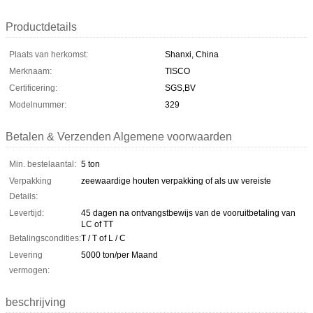
Productdetails
Plaats van herkomst:
Shanxi, China
Merknaam:
TISCO
Certificering:
SGS,BV
Modelnummer:
329
Betalen & Verzenden Algemene voorwaarden
Min. bestelaantal:
5 ton
Verpakking
zeewaardige houten verpakking of als uw vereiste
Details:
Levertijd:
45 dagen na ontvangstbewijs van de vooruitbetaling van
LC of TT
Betalingscondities:
T / T of L / C
Levering
5000 ton/per Maand
vermogen:
beschrijving