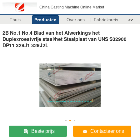
China Casting Machine Online Market
Thuis
Producten
Over ons
Fabrieksreis
>>
2B No.1 No.4 Blad van het Afwerkings het
Duplexroestvrije staal/het Staalplaat van UNS S32900
DP11 329J1 329J2L
Beste prijs
Contacteer ons