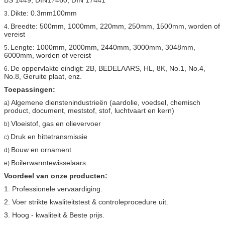
Dikte: 0.3mm100mm
3.
Breedte: 500mm, 1000mm, 220mm, 250mm, 1500mm, worden of
4.
vereist
Lengte: 1000mm, 2000mm, 2440mm, 3000mm, 3048mm,
5.
6000mm, worden of vereist
De oppervlakte eindigt: 2B, BEDELAARS, HL, 8K, No.1, No.4,
6.
No.8, Geruite plaat, enz.
Toepassingen:
Algemene dienstenindustrieën (aardolie, voedsel, chemisch
a)
product, document, meststof, stof, luchtvaart en kern)
Vloeistof, gas en olievervoer
b)
Druk en hittetransmissie
c)
Bouw en ornament
d)
Boilerwarmtewisselaars
e)
Voordeel van onze producten:
1. Professionele vervaardiging.
2. Voer strikte kwaliteitstest & controleprocedure uit.
3. Hoog - kwaliteit & Beste prijs.