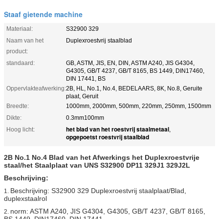
Staaf gietende machine
Materiaal:
S32900 329
Naam van het
Duplexroestvrij staalblad
product:
standaard:
GB, ASTM, JIS, EN, DIN, ASTM A240, JIS G4304,
G4305, GB/T 4237, GB/T 8165, BS 1449, DIN17460,
DIN 17441, BS
Oppervlakteafwerking:
2B, HL, No.1, No.4, BEDELAARS, 8K, No.8, Geruite
plaat, Geruit
Breedte:
1000mm, 2000mm, 500mm, 220mm, 250mm, 1500mm
Dikte:
0.3mm100mm
het blad van het roestvrij staalmetaal
Hoog licht:
,
opgepoetst roestvrij staalblad
2B No.1 No.4 Blad van het Afwerkings het Duplexroestvrije
staal/het Staalplaat van UNS S32900 DP11 329J1 329J2L
Beschrijving:
Beschrijving: S32900 329 Duplexroestvrij staalplaat/Blad,
1.
duplexstaalrol
norm: ASTM A240, JIS G4304, G4305, GB/T 4237, GB/T 8165,
2.
BS 1449, DIN17460, DIN 17441