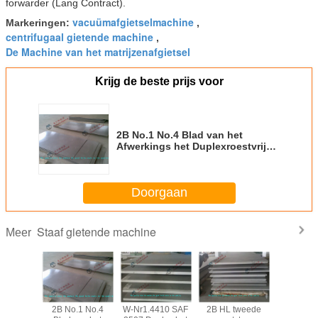
forwarder (Lang Contract).
vacuümafgietselmachine
Markeringen:
,
centrifugaal gietende machine
,
De Machine van het matrijzenafgietsel
Krijg de beste prijs voor
2B No.1 No.4 Blad van het
Afwerkings het Duplexroestvrije
staal/het Staalplaat van UNS
S32900 DP11 329J1 329J2L
Doorgaan
Staaf gietende machine
Meer
7 Duplex
2B No.1 No.4
W-Nr1.4410 SAF
2B HL tweede
Blad va