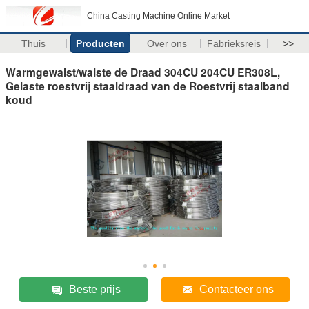
China Casting Machine Online Market
Thuis
Producten
Over ons
Fabrieksreis
>>
Warmgewalst/walste de Draad 304CU 204CU ER308L,
Gelaste roestvrij staaldraad van de Roestvrij staalband
koud
Beste prijs
Contacteer ons