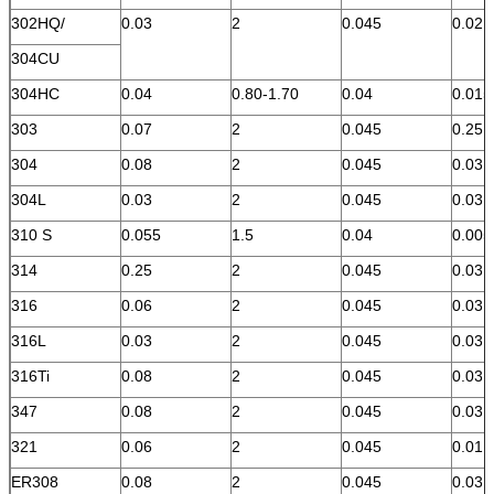
302HQ/
0.03
2
0.045
0.02
304CU
304HC
0.04
0.80-1.70
0.04
0.015
303
0.07
2
0.045
0.25 
304
0.08
2
0.045
0.03
304L
0.03
2
0.045
0.03
310 S
0.055
1.5
0.04
0.005
314
0.25
2
0.045
0.03
316
0.06
2
0.045
0.03
316L
0.03
2
0.045
0.03
316Ti
0.08
2
0.045
0.03
347
0.08
2
0.045
0.03
321
0.06
2
0.045
0.01
ER308
0.08
2
0.045
0.03