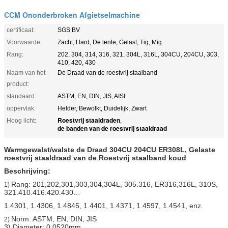
CCM Ononderbroken Afgietselmachine
certificaat:
SGS BV
Voorwaarde:
Zacht, Hard, De lente, Gelast, Tig, Mig
Rang:
202, 304, 314, 316, 321, 304L, 316L, 304CU, 204CU, 303,
410, 420, 430
Naam van het
De Draad van de roestvrij staalband
product:
standaard:
ASTM, EN, DIN, JIS, AISI
oppervlak:
Helder, Bewolkt, Duidelijk, Zwart
Roestvrij staaldraden
Hoog licht:
,
de banden van de roestvrij staaldraad
Warmgewalst/walste de Draad 304CU 204CU ER308L, Gelaste
roestvrij staaldraad van de Roestvrij staalband koud
Beschrijving:
Rang: 201,202,301,303,304,304L, 305.316, ER316,316L, 310S,
1)
321.410.416.420.430…
1.4301, 1.4306, 1.4845, 1.4401, 1.4371, 1.4597, 1.4541, enz.
Norm: ASTM, EN, DIN, JIS
2)
3) Diameter: 0.0520mm