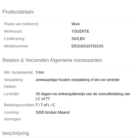
Productdetails
Plaats van herkomst:
Wuxi
Merknaam:
YOUERTE
Certificering:
SGS,BV
Modelnummer:
ER316/316TI/310S
Betalen & Verzenden Algemene voorwaarden
Min. bestelaantal:
5 ton
Verpakking
zeewaardige houten verpakking of als uw vereiste
Details:
Levertijd:
45 dagen na ontvangstbewijs van de vooruitbetaling van
LC of TT
Betalingscondities:
T / T of L / C
Levering
5000 ton/per Maand
vermogen:
beschrijving