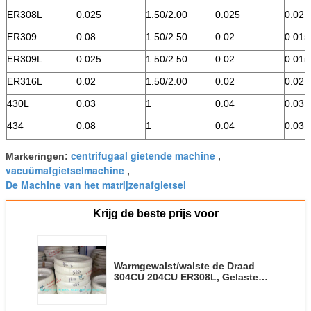
ER308L
0.025
1.50/2.00
0.025
0.02
ER309
0.08
1.50/2.50
0.02
0.015
ER309L
0.025
1.50/2.50
0.02
0.015
ER316L
0.02
1.50/2.00
0.02
0.02
430L
0.03
1
0.04
0.03
434
0.08
1
0.04
0.03
centrifugaal gietende machine
Markeringen:
,
vacuümafgietselmachine
,
De Machine van het matrijzenafgietsel
Krijg de beste prijs voor
Warmgewalst/walste de Draad
304CU 204CU ER308L, Gelaste
roestvrij staaldraad van de
Roestvrij staalband koud