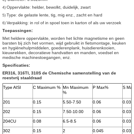
Oppervlakte: helder, bewolkt, duidelijk, zwart
4)
Type: de gelaste lente, tig, mig enz., zacht en hard
5)
Verpakking: in rol of in spoel toen in karton of als uw verzoek
6)
Toepassingen:
Met heldere oppervlakte, worden het lichte magnetisme en geen
barsten bij zich het vormen, wijd gebruikt in fietsmontage, keuken
en hygiënehulpmiddelen, goederenplank, huisdierenkooien,
kieuwrekken, decoratieve handvatten en manden, voedsel en
medische machinestoegangen, enz.
Specificaties:
ER316, 316TI, 310S de Chemische samenstelling van de
roestvrij staaldraad
Type AISI
C Maximum %
Mn Maximum
P Max%
S Ma
%
201
0.15
5.50-7.50
0.06
0.03
202
0.15
7.50-10.00
0.06
0.03
204CU
0.08
6.5-8.5
0.06
0.03
302
0.15
2
0.045
0.03