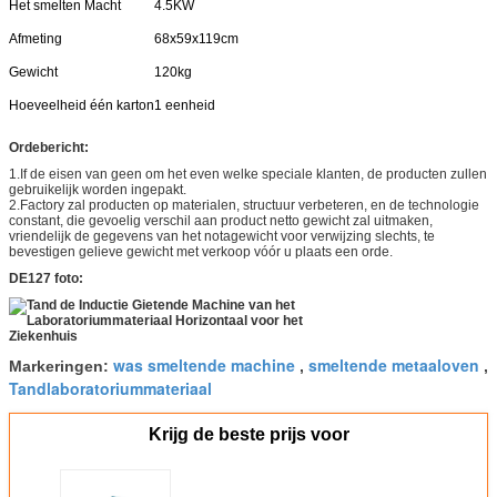
Het smelten Macht
4.5KW
Afmeting
68x59x119cm
Gewicht
120kg
Hoeveelheid één karton
1 eenheid
Ordebericht:
1.If de eisen van geen om het even welke speciale klanten, de producten zullen
gebruikelijk worden ingepakt.
2.Factory zal producten op materialen, structuur verbeteren, en de technologie
constant, die gevoelig verschil aan product netto gewicht zal uitmaken,
vriendelijk de gegevens van het notagewicht voor verwijzing slechts, te
bevestigen gelieve gewicht met verkoop vóór u plaats een orde.
DE127 foto:
was smeltende machine
smeltende metaaloven
Markeringen:
,
,
Tandlaboratoriummateriaal
Krijg de beste prijs voor