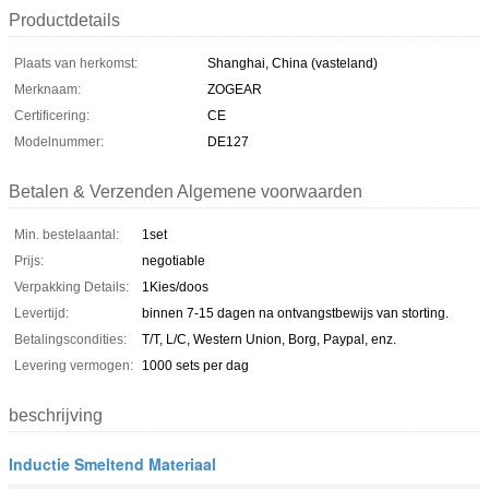
Productdetails
Plaats van herkomst:
Shanghai, China (vasteland)
Merknaam:
ZOGEAR
Certificering:
CE
Modelnummer:
DE127
Betalen & Verzenden Algemene voorwaarden
Min. bestelaantal:
1set
Prijs:
negotiable
Verpakking Details:
1Kies/doos
Levertijd:
binnen 7-15 dagen na ontvangstbewijs van storting.
Betalingscondities:
T/T, L/C, Western Union, Borg, Paypal, enz.
Levering vermogen:
1000 sets per dag
beschrijving
Inductie Smeltend Materiaal