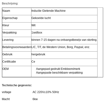
Beschrijving:
Naam
Inductie Gietende Machine
Eigenschap
Gekoelde lucht
Kleur
Wit
Verpakking
1set/box
Levering
binnen 7-15 dagen na ontvangstbewijs van storting.
Betalingsvoorwaarden
L/C, T/T, de Western Union, Borg, Paypal, enz.
Gebruik
hergebruik
Certificatie
Ce
OEM
Aangepast gedrukt Embleem/merk
Aangepaste beschikbare verpakking
Technische gegevens:
voltage
AC 220V±10% 50Hz
Macht
6kw