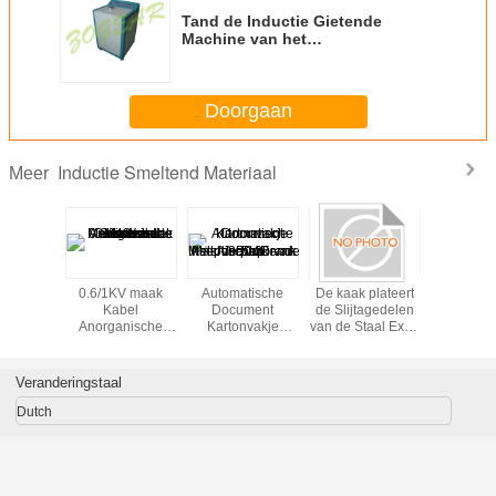
Tand de Inductie Gietende
Machine van het
Laboratoriummateriaal
Horizontaal voor het Ziekenhuis
Doorgaan
Inductie Smeltend Materiaal
Meer
verwarmingsapparatuur
0.6/1KV maak
Automatische
De kaak plateert
Tand de I
Kabel
Document
de Slijtagedelen
Gietende 
Anorganische
Kartonvakje
van de Staal Extra
van h
Mineraal
Melk/Verpakkende
Maalmachine met
Laborator
Geïsoleerde
Machine 125 van
HRc50 voor
Horizonta
Metaalschede
de Sap
Kaakmaalmachines
het Ziek
Veranderingstaal
vuurvast
Aseptische Drank
DF011
- 350ml
Dutch