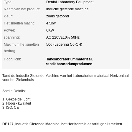
Type:
Dental Laboratory Equipment
Naam van het product:
inductie gietende machine
kleur:
zoals getoond
Het smelten macht:
4.5kw
Power:
6KW
spanning:
AC 220V±10% 50Hz
Maximum het smelten
50g (Legering Co-CH)
bedrag:
Tandlaboratoriummateriaal
Hoog licht:
,
tandlaboratoriumproducten
Tand de Inductie Gietende Machine van het Laboratoriummateriaal Horizontaal
voor het Ziekenhuis
Snelle Details:
1. Gekoelde lucht
2. Hoog - kwaliteit
3. ISO, CE
DE127, Inductie Gietende Machine, het Horizontale centrifugaal smelten