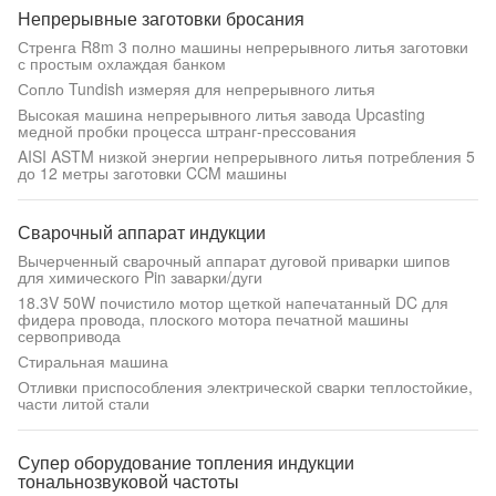
Непрерывные заготовки бросания
Стренга R8m 3 полно машины непрерывного литья заготовки
с простым охлаждая банком
Сопло Tundish измеряя для непрерывного литья
Высокая машина непрерывного литья завода Upcasting
медной пробки процесса штранг-прессования
AISI ASTM низкой энергии непрерывного литья потребления 5
до 12 метры заготовки CCM машины
Сварочный аппарат индукции
Вычерченный сварочный аппарат дуговой приварки шипов
для химического Pin заварки/дуги
18.3V 50W почистило мотор щеткой напечатанный DC для
фидера провода, плоского мотора печатной машины
сервопривода
Стиральная машина
Отливки приспособления электрической сварки теплостойкие,
части литой стали
Супер оборудование топления индукции
тональнозвуковой частоты