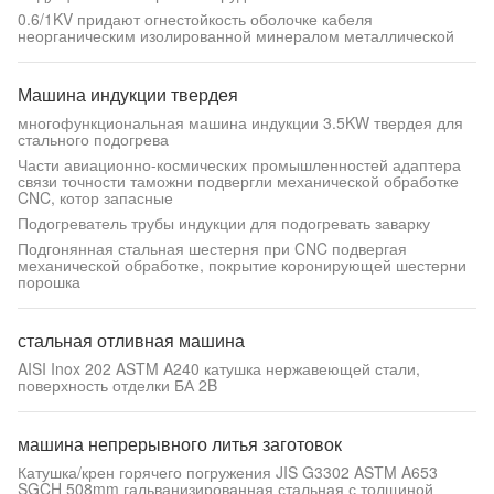
0.6/1KV придают огнестойкость оболочке кабеля
неорганическим изолированной минералом металлической
Машина индукции твердея
многофункциональная машина индукции 3.5KW твердея для
стального подогрева
Части авиационно-космических промышленностей адаптера
связи точности таможни подвергли механической обработке
CNC, котор запасные
Подогреватель трубы индукции для подогревать заварку
Подгонянная стальная шестерня при CNC подвергая
механической обработке, покрытие коронирующей шестерни
порошка
стальная отливная машина
AISI Inox 202 ASTM A240 катушка нержавеющей стали,
поверхность отделки БА 2B
машина непрерывного литья заготовок
Катушка/крен горячего погружения JIS G3302 ASTM A653
SGCH 508mm гальванизированная стальная с толщиной