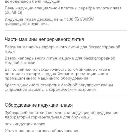
домодельной печи индукции
Печь индукции специальной платины серебра золота плавя
(JL-MFG)
Индукция плавя держащ печь 1500KG 360KW,
высокочастотную печь
Части машины непрерывного литья
Верхняя машина непрерывного литья для бескислородной
меди
Вверх непрерывного литья машина для бескислородной
медной катанки
Выполненная на заказ точность алюминиевое литье в
постоянные формы под действием гравитации части
промышленного машинного оборудования
Крест одиночного отверстия двойной регулирует краны
стиральной машины с керамическим патроном
Оборудование индукции плавя
Зубоврачебная отливная машина индукции оборудования
лаборатории горизонтальная для больницы
печь индукции плавя
Индукционного нагрева оборудования