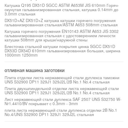
Катушка Q195 DX51D SGCC ASTM A653M JIS 610mm Горяч-
окунутая гальванизированная стальная, катушка 0.14mm до
3.0mm стальная
DX51D+AZ DX51D+Z катушка катушки горячего погружения
гальванизированная стальная/ASTM A653 508mm стальная
Катушка горячего погружения EN10143 ASTM A653 JIS 3302
гальванизированная стальная с удостоверением личности
катушки 508mm для крыши/наружной стены
Блесточка стальной катушки покрытия цинка SGCC DX51D
DX53D DX54D 610mm гальванизированная большая, ширина
1000mm 1250mm
отливная машина заготовки
Плита отделки листа нержавеющей стали дуплекса таможни
UNS S32900 DP11 329J1 329J2L/2B No.1 No.4 стальная
Плита двухшпиндельной отделки листа нержавеющей стали
UNS S32900 DP11 329J1 329J2L/2B No.1 No.4 стальная
Лист нержавеющей стали дуплекса SAF 2507 UNS S32750 W-
Nr1.4410/BV покрывает с 0.3mm - 3mm
плита листа нержавеющей стали дуплекса отделки 2B No.1
No.4/UNS S32900 DP11 329J1 329J2L стальная