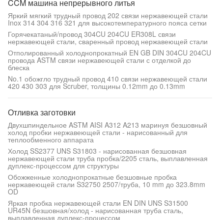
CCM машина непрерывного литья
Яркий мягкий трудный провод 202 связи нержавеющей стали
Inox 314 304 316 321 для высокотемпературного пояса сетки
Горячекатаный/провод 304CU 204CU ER308L связи
нержавеющей стали, сваренный провод нержавеющей стали
Отполированный холоднопрокатный EN GB DIN 304CU 204CU
провода ASTM связи нержавеющей стали с отделкой до
блеска
No.1 обожгло трудный провод 410 связи нержавеющей стали
420 430 303 для Scruber, толщины 0.12mm до 0.13mm
Отливка заготовки
Двухшпиндельное ASTM AISI A312 A213 маринуя безшовный
холод пробки нержавеющей стали - нарисованный для
теплообменного аппарата
Холод SS2377 UNS S31803 - нарисованная безшовная
нержавеющей стали труба пробка/2205 сталь, выплавленная
дуплекс-процессом для структуры
Обожженные холоднопрокатные безшовные пробка
нержавеющей стали S32750 2507/труба, 10 mm до 323.8mm
OD
Яркая пробка нержавеющей стали EN DIN UNS S31500
UR45N безшовная/холод - нарисованная труба сталь,
выплавленная дуплекс-процессом