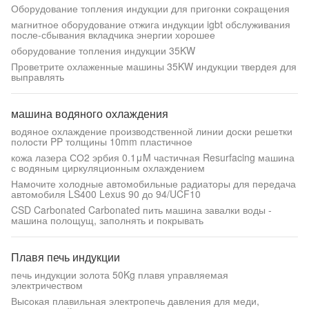
Оборудование топления индукции для пригонки сокращения
магнитное оборудование отжига индукции igbt обслуживания
после-сбывания вкладчика энергии хорошее
оборудование топления индукции 35KW
Проветрите охлаженные машины 35KW индукции твердея для
выправлять
машина водяного охлаждения
водяное охлаждение производственной линии доски решетки
полости PP толщины 10mm пластичное
кожа лазера СО2 эрбия 0.1μM частичная Resurfacing машина
с водяным циркуляционным охлаждением
Намочите холодные автомобильные радиаторы для передача
автомобиля LS400 Lexus 90 до 94/UCF10
CSD Carbonated Carbonated пить машина завалки воды -
машина полощущ, заполнять и покрывать
Плавя печь индукции
печь индукции золота 50Kg плавя управляемая
электричеством
Высокая плавильная электропечь давления для меди,