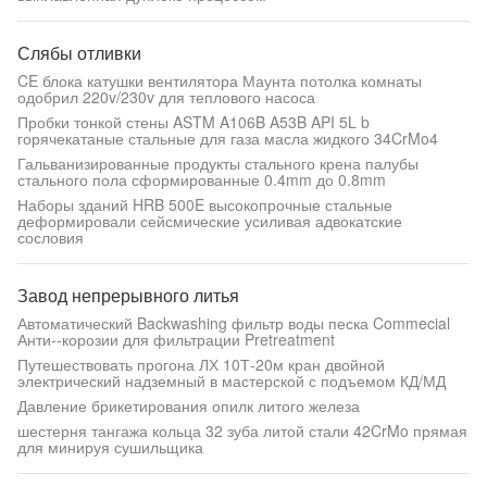
Слябы отливки
CE блока катушки вентилятора Маунта потолка комнаты
одобрил 220v/230v для теплового насоса
Пробки тонкой стены ASTM A106B A53B API 5L b
горячекатаные стальные для газа масла жидкого 34CrMo4
Гальванизированные продукты стального крена палубы
стального пола сформированные 0.4mm до 0.8mm
Наборы зданий HRB 500E высокопрочные стальные
деформировали сейсмические усиливая адвокатские
сословия
Завод непрерывного литья
Автоматический Backwashing фильтр воды песка Commecial
Анти--корозии для фильтрации Pretreatment
Путешествовать прогона ЛХ 10Т-20м кран двойной
электрический надземный в мастерской с подъемом КД/МД
Давление брикетирования опилк литого железа
шестерня тангажа кольца 32 зуба литой стали 42CrMo прямая
для минируя сушильщика