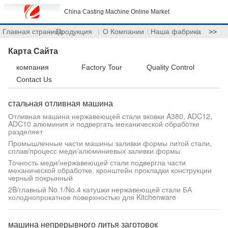
China Casting Machine Online Market
Главная страница
Продукция
О Компании
Наша фабрика
>>
Карта Сайта
компания
Factory Tour
Quality Control
Contact Us
стальная отливная машина
Отливная машина нержавеющей стали вковки A380, ADC12,
ADC10 алюминия и подвергать механической обработке
разделяет
Промышленные части машины заливки формы литой стали,
сплав/процесс меди/алюминиевых заливки формы
Точность меди/нержавеющей стали подвергла части
механической обработке, кронштейн прокладки конструкции
черный покрынный
2B/главный No.1/No.4 катушки нержавеющей стали БА
холоднопрокатное поверхностью для Kitchenware
машина непрерывного литья заготовок