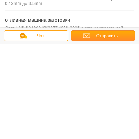
0.12mm до 3.5mm
отливная машина заготовки
Лист UNS S31803 SS2377 /SAF 2205 листа нержавеющей
стали дуплекса EN DIN GB ASTM JIS/2000mm стальной
Чат
Отправить
запрос
CCM машина непрерывного литья
Яркое мыло покрыло провод ER308L ER309L ER310 ER316L
связи нержавеющей стали с 0,040 mm – диаметром 16mm
Отливка заготовки
Холодный - нарисованная яркая безшовная пробка ASTM AISI
GB JIS 329 нержавеющей стали с коррозионной
устойчивостью
Слябы отливки
Forkhead отливки облечения точности нержавеющей стали
для constructi сляба