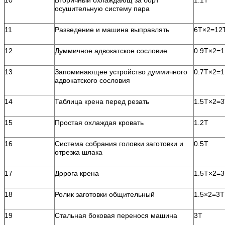
осушительную систему пара
11
Разведение и машина выправлять
6T×2=12
12
Думмичное адвокатское сословие
0.9T×2=1
13
Запоминающее устройство думмичного
0.7T×2=1
адвокатского сословия
14
Таблица крена перед резать
1.5T×2=
15
Простая охлаждая кровать
1.2T
16
Система собрания головки заготовки и
0.5T
отрезка шлака
17
Дорога крена
1.5T×2=
18
Ролик заготовки общительный
1.5×2=3T
19
Стальная боковая перенося машина
3T