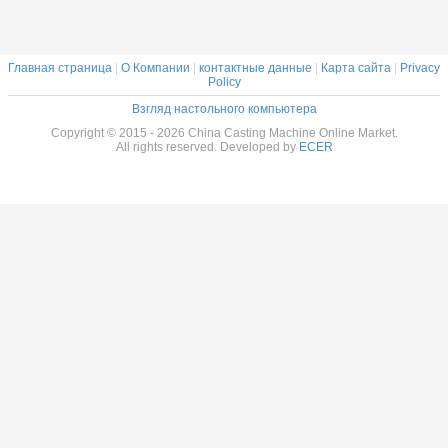
 крыши/
стальная
для крыши/
ной стены
наружной стены
Главная страница
|
О Компании
|
контактные данные
|
Карта сайта
|
Privacy
Policy
Взгляд настольного компьютера
Copyright © 2015 - 2026 China Casting Machine Online Market.
All rights reserved. Developed by
ECER