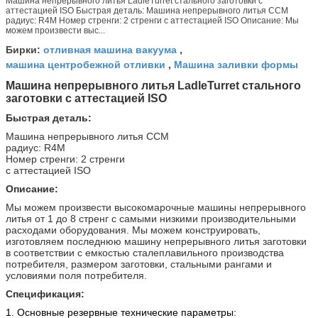
Машина непрерывного литья LadleTurret стального заготовки с
аттестацией ISO Быстрая деталь: Машина непрерывного литья CCM
радиус: R4M Номер стренги: 2 стренги с аттестацией ISO Описание: Мы
можем произвести выс...
отливная машина вакуума
Бирки:
,
машина центробежной отливки
Машина заливки формы
,
Машина непрерывного литья LadleTurret стального
заготовки с аттестацией ISO
Быстрая деталь:
Машина непрерывного литья CCM
радиус: R4M
Номер стренги: 2 стренги
с аттестацией ISO
Описание:
Мы можем произвести высокомарочные машины непрерывного
литья от 1 до 8 стренг с самыми низкими производительными
расходами оборудования. Мы можем конструировать,
изготовляем последнюю машину непрерывного литья заготовки
в соответствии с емкостью сталеплавильного производства
потребителя, размером заготовки, стальными рангами и
условиями поля потребителя.
Спецификация:
1. Основные резервные технические параметры: