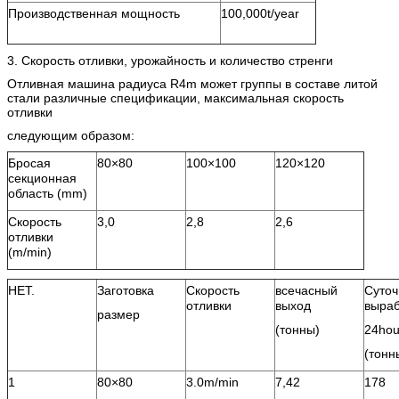
Производственная мощность
100,000t/year
3. Скорость отливки, урожайность и количество стренги
Отливная машина радиуса R4m может группы в составе литой
стали различные спецификации, максимальная скорость
отливки
следующим образом:
Бросая
80×80
100×100
120×120
секционная
область (mm)
Скорость
3,0
2,8
2,6
отливки
(m/min)
НЕТ.
Заготовка
Скорость
всечасный
Суточ
отливки
выход
выраб
размер
(тонны)
24hou
(тонн
1
80×80
3.0m/min
7,42
178