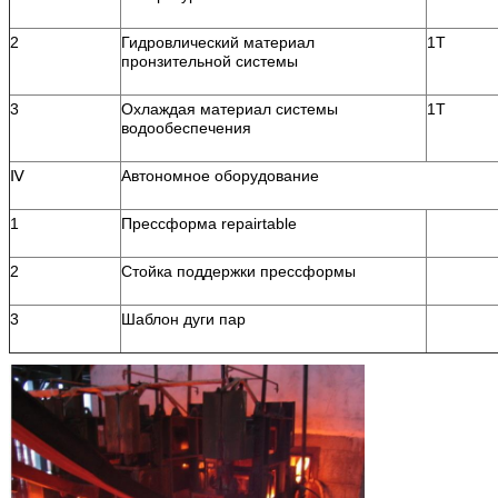
2
Гидровлический материал
1T
пронзительной системы
3
Охлаждая материал системы
1T
водообеспечения
Ⅳ
Автономное оборудование
1
Прессформа repairtable
2
Стойка поддержки прессформы
3
Шаблон дуги пар