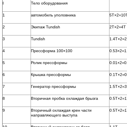
Ⅰ
Тело оборудования
1
автомобиль уполовника
5T×2=10
2
Экипаж Tundish
2T×2=4T
3
Tundish
1.4T×2=2
4
Прессформа 100×100
0.53×2=1
5
Ролик прессформы
0.01×2=0
6
Крышка прессформы
0.1T×2=0
7
Генератор прессформы
1.5T×2=
8
Вторичная пробка охлаждая брызга
0.5T×2=
9
Вторичный охлаждая крен части
0.5T×2=
направляющего выступа
10
Вторичный охлаждающ за борт
1.1T