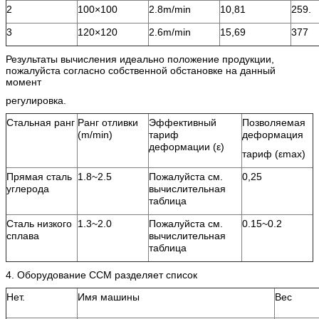
2
100×100
2.8m/min
10,81
259.
3
120×120
2.6m/min
15,69
377
Результаты вычисления идеально положение продукции,
пожалуйста согласно собственной обстановке на данный
момент
регулировка.
Стальная ранг
Ранг отливки
Эффективный
Позволяемая
(m/min)
тариф
деформация
деформации (ε)
тариф (εmax)
Прямая сталь
1.8~2.5
Пожалуйста см.
0,25
углерода
вычислительная
таблица
Сталь низкого
1.3~2.0
Пожалуйста см.
0.15~0.2
сплава
вычислительная
таблица
4. Оборудование CCM разделяет список
Нет.
Имя машины
Вес