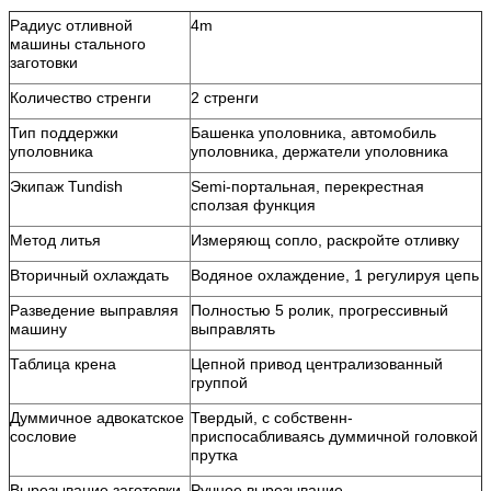
Радиус отливной
4m
машины стального
заготовки
Количество стренги
2 стренги
Тип поддержки
Башенка уполовника, автомобиль
уполовника
уполовника, держатели уполовника
Экипаж Tundish
Semi-портальная, перекрестная
сползая функция
Метод литья
Измеряющ сопло, раскройте отливку
Вторичный охлаждать
Водяное охлаждение, 1 регулируя цепь
Разведение выправляя
Полностью 5 ролик, прогрессивный
машину
выправлять
Таблица крена
Цепной привод централизованный
группой
Думмичное адвокатское
Твердый, с собственн-
сословие
приспосабливаясь думмичной головкой
прутка
Вырезывание заготовки
Ручное вырезывание