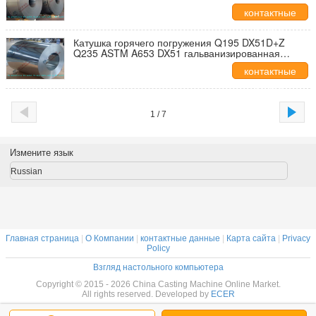
гальванизированная стальная PPGI стальная
контактные
данные
Катушка горячего погружения Q195 DX51D+Z
Q235 ASTM A653 DX51 гальванизированная
стальная с удостоверением личности катушки
контактные
610mm
данные
1 / 7
Измените язык
Russian
Главная страница
|
О Компании
|
контактные данные
|
Карта сайта
|
Privacy
Policy
Взгляд настольного компьютера
Copyright © 2015 - 2026 China Casting Machine Online Market.
All rights reserved. Developed by
ECER