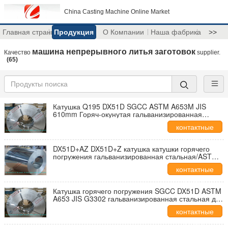
China Casting Machine Online Market
Главная страница
Продукция
О Компании
Наша фабрика
>>
машина непрерывного литья заготовок
Качество
supplier.
(65)
Катушка Q195 DX51D SGCC ASTM A653M JIS
610mm Горяч-окунутая гальванизированная
стальная, катушка 0.14mm до 3.0mm стальная
контактные
данные
DX51D+AZ DX51D+Z катушка катушки горячего
погружения гальванизированная стальная/ASTM
A653 508mm стальная
контактные
данные
Катушка горячего погружения SGCC DX51D ASTM
A653 JIS G3302 гальванизированная стальная для
конструкции, толщины 0.14mm до 3.0mm
контактные
данные