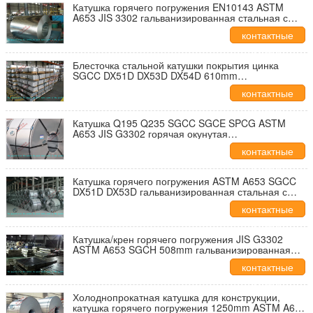
Катушка горячего погружения EN10143 ASTM
A653 JIS 3302 гальванизированная стальная с
удостоверением личности катушки 508mm для
контактные
крыши/наружной стены
данные
Блесточка стальной катушки покрытия цинка
SGCC DX51D DX53D DX54D 610mm
гальванизированная большая, ширина 1000mm
контактные
1250mm
данные
Катушка Q195 Q235 SGCC SGCE SPCG ASTM
A653 JIS G3302 горячая окунутая
гальванизированная 1250mm стальная
контактные
горячекатаная
данные
Катушка горячего погружения ASTM A653 SGCC
DX51D DX53D гальванизированная стальная с
шириной 600mm до 1500mm
контактные
данные
Катушка/крен горячего погружения JIS G3302
ASTM A653 SGCH 508mm гальванизированная
стальная с толщиной 0.12mm до 3.5mm
контактные
данные
Холоднопрокатная катушка для конструкции,
катушка горячего погружения 1250mm ASTM A653