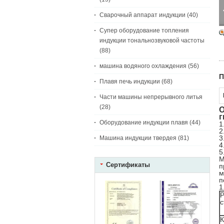
Сварочный аппарат индукции
(40)
Супер оборудование топления
индукции тональнозвуковой частоты
(88)
машина водяного охлаждения
(56)
П
Плавя печь индукции
(68)
Части машины непрерывного литья
(28)
О
г
Оборудование индукции плавя
(44)
1
2
3
Машина индукции твердея
(81)
4
5
М
Сертификаты
п
м
п
1
Р
с
К