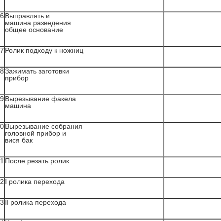
6
Выправлять и
машина разведения
общее основание
7
Ролик подходу к ножниц
8
Зажимать заготовки
прибор
9
Вырезывание факела
машина
0
Вырезывание собрания
головной прибор и
вися бак
1
После резать ролик
2
Ⅰ ролика перехода
3
Ⅱ ролика перехода