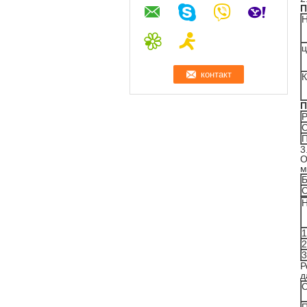
П
Н
ц
К
П
Р
С
П
3
О
м
Б
С
Н
1
2
3
Р
д
С