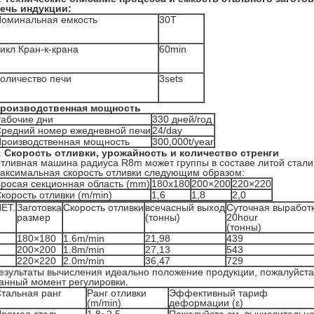
ечь индукции:
оминальная емкость
30T
икл Кран-к-крана
60min
оличество печи
3sets
роизводственная мощность
абочие дни
330 дней/год
редний номер ежедневной печи
24/day
роизводственная мощность
300,000t/year
.
Скорость отливки, урожайность и количество стренги
тливная машина радиуса R8m может группы в составе литой стал
аксимальная скорость отливки следующим образом:
росая секционная область (mm)
180x180
200×200
220×220
корость отливки (m/min)
1,6
1,8
2,0
ЕТ.
Заготовка
Скорость отливки
всечасный выход
Суточная выработ
размер
(тонны)
20hour
(тонны)
180×180
1.6m/min
21,98
439
200×200
1.8m/min
27,13
543
220×220
2.0m/min
36,47
729
езультаты вычисления идеально положение продукции, пожалуйста
анный момент регулировки.
тальная ранг
Ранг отливки
Эффективный тариф
(m/min)
деформации (ε)