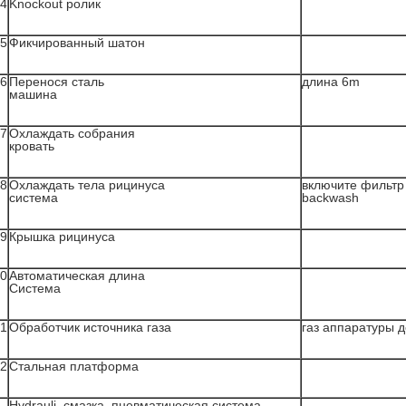
4
Knockout ролик
5
Фикчированный шатон
6
Перенося сталь
длина 6m
машина
7
Охлаждать собрания
кровать
8
Охлаждать тела рицинуса
включите фильтр
система
backwash
9
Крышка рицинуса
0
Автоматическая длина
Система
1
Обработчик источника газа
газ аппаратуры 
2
Стальная платформа
Hydrauli, смазка, пневматическая система