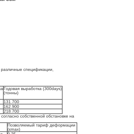
и различные спецификации,
ка
Годовая выработка (300days)
(тонны)
131.700
162.900
218.700
 согласно собственной обстановке на
Позволяемый тариф деформации
(εmax)