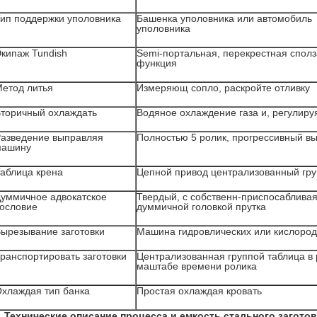
ип поддержки уполовника
Башенка уполовника или автомобиль
уполовника
кипаж Tundish
Semi-портальная, перекрестная спол
функция
етод литья
Измеряющ сопло, раскройте отливку
торичный охлаждать
Водяное охлаждение газа и, регулиру
азведение выправляя
Полностью 5 ролик, прогрессивный в
машину
аблица крена
Цепной привод централизованный гр
уммичное адвокатское
Твердый, с собственн-приспосаблива
ословие
думмичной головкой прутка
ырезывание заготовки
Машина гидровлических или кислород
ранспортировать заготовки
Централизованная группой таблица в
маштабе времени ролика
хлаждая тип банка
Простая охлаждая кровать
.
Технические описание процесса и емкость стального загото