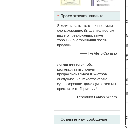
Т
Просмотрения клиента
Э
Я хочу сказать что ваши продукты
очень хорошие. Вы для полностью
М
вашего предложения, также
хороший обслуживаний после
продажи.
В
—— Г-н Abílio Cipriano
Р
Легкий для того чтобы
Т
разговаривать с, очень
профессиональное и быстрое
обслуживание, качество флага
Д
с
супер хорошие. Даже лучше чем мы
приказали от Германии!!
В
—— Германия Fabian Scherb
Т
О
Оставьте нам сообщение
2