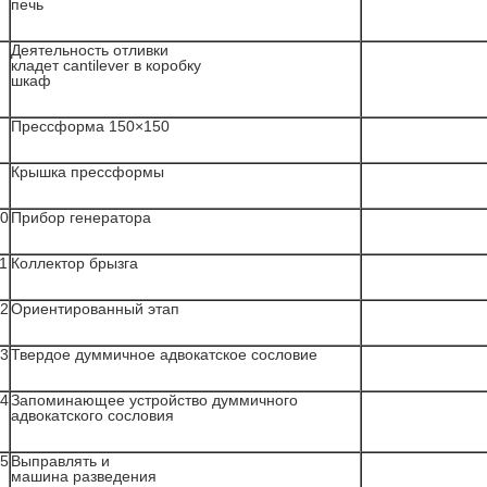
печь
Деятельность отливки
кладет cantilever в коробку
шкаф
Прессформа 150×150
Крышка прессформы
0
Прибор генератора
1
Коллектор брызга
2
Ориентированный этап
3
Твердое думмичное адвокатское сословие
4
Запоминающее устройство думмичного
адвокатского сословия
5
Выправлять и
машина разведения