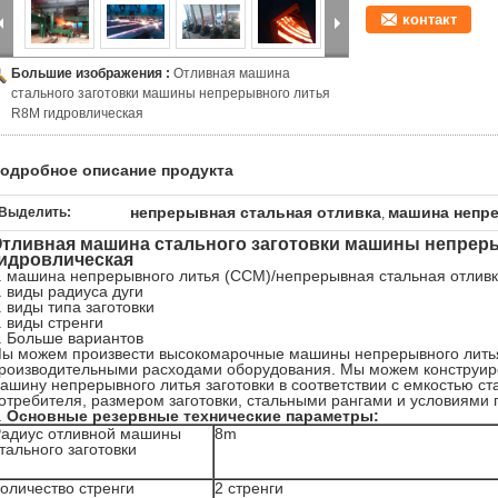
контакт
Большие изображения :
Отливная машина
стального заготовки машины непрерывного литья
R8M гидровлическая
одробное описание продукта
непрерывная стальная отливка
машина непре
Выделить:
,
тливная машина стального заготовки машины непрер
идровлическая
.
машина непрерывного литья (CCM)/непрерывная стальная отлив
. виды радиуса дуги
. виды типа заготовки
. виды стренги
. Больше вариантов
ы можем произвести высокомарочные машины непрерывного литья 
роизводительными расходами оборудования. Мы можем конструир
ашину непрерывного литья заготовки в соответствии с емкостью с
отребителя, размером заготовки, стальными рангами и условиями 
.
Основные резервные технические параметры:
адиус отливной машины
8m
тального заготовки
оличество стренги
2 стренги