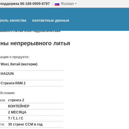
 поддержка
86-188-0909-8787
Russian
роль качества
контактные данные
рывного литья R8M гидровлическая
ины непрерывного литья
ация о продукте:
Wuxi, Китай (материк)
HAIJUN
Стренги R8M 2
 Условия:
аза:
стренга 2
КОНТЕЙНЕР
2 МЕСЯЦА
T / T, L / C
ти:
30 стренг CCM в год