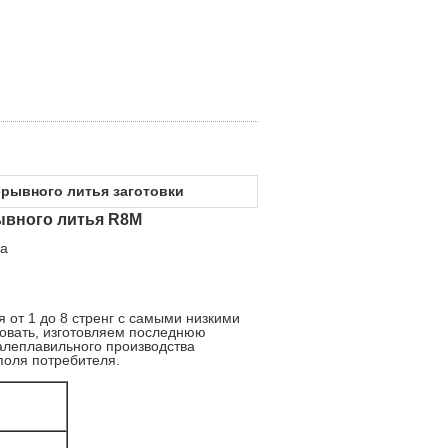
рывного литья заготовки
ывного литья R8M
ка
от 1 до 8 стренг с самыми низкими
овать, изготовляем последнюю
талеплавильного производства
поля потребителя.