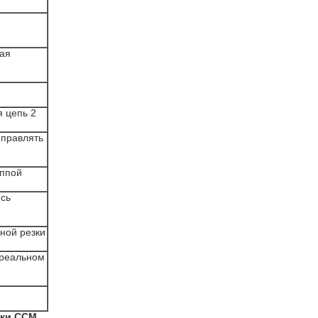
зая
я цепь 2
ыправлять
уппой
ясь
ной резки
 реальном
вки CCM