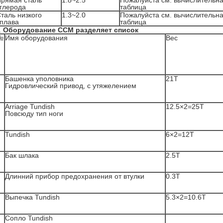
рямая сталь
1.8~2.5
Пожалуйста см. вычислительн
глерода
таблица
таль низкого
1.3~2.0
Пожалуйста см. вычислительн
плава
таблица
.
Оборудование CCM разделяет список
№
Имя оборудования
Вес
Башенка уполовника
21T
Гидровлический привод, с утяжелением
Arriage Tundish
12.5×2=25T
Повсюду тип ноги
Tundish
6×2=12T
Бак шлака
2.5T
Длинний прибор предохранения от втулки
0.3T
Выпечка Tundish
5.3×2=10.6T
Сопло Tundish