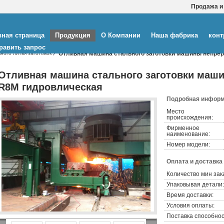
Продажа и
вная страница
Продукция
О Компании
Наша фабрика
конт
равить запрос
Отливная машина стального заготовки машины непре
ого литья заготовок
Отливная машина стального заготовки маш
R8M гидровлическая
Подробная информ
Место
происхождения:
Фирменное
наименование:
Номер модели:
Оплата и доставка
Количество мин зак
Упаковывая детали:
Время доставки:
Условия оплаты:
Поставка способнос