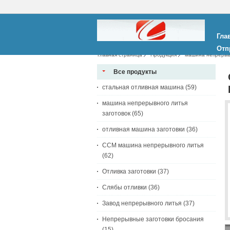
Гла
Отп
Главная страница
Продукция
машина непрерывн
Все продукты
стальная отливная машина
(59)
машина непрерывного литья
заготовок
(65)
отливная машина заготовки
(36)
CCM машина непрерывного литья
(62)
Отливка заготовки
(37)
Слябы отливки
(36)
Завод непрерывного литья
(37)
Непрерывные заготовки бросания
(15)