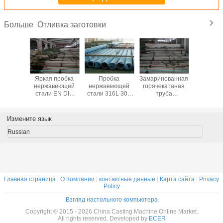
Отливка заготовки
Больше
енные
Яркая пробка
Пробка
Замаринованная
Двухшпин
прокатные
нержавеющей
нержавеющей
горячекатаная
ASTM AIS
овные
стали EN DIN
стали 316L 304
труба
A213 ма
бка
UNS S31500
ASTM A312 A313
нержавеющей
безшо
веющей
UR45N
TP 316
стали ASTM XS
холод п
S32750
безшовная/
безшовная с
сваренная XXS
нержав
Измените язык
уба, 10
холод -
диаметром 6mm
A312 A312M
стали
323.8mm
нарисованная
до 219mm
TP304 для
нарисов
Russian
D
труба сталь,
химиката
дл
выплавленная
теплообм
дуплекс-
аппар
процессом
Главная страница
|
О Компании
|
контактные данные
|
Карта сайта
|
Privacy
Policy
Взгляд настольного компьютера
Copyright © 2015 - 2026 China Casting Machine Online Market.
All rights reserved. Developed by
ECER