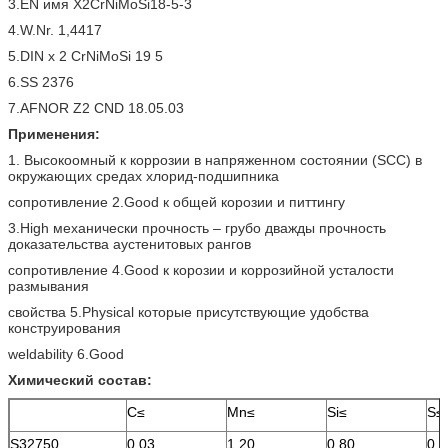
3.EN имя X2CrNiMoSi18-5-3
4.W.Nr. 1,4417
5.DIN x 2 CrNiMoSi 19 5
6.SS 2376
7.AFNOR Z2 CND 18.05.03
Применения:
1. Высокоомный к коррозии в напряженном состоянии (SCC) в
окружающих средах хлорид-подшипника
сопротивление 2.Good к общей корозии и питтингу
3.High механически прочность – грубо дважды прочность
доказательства аустенитовых рангов
сопротивление 4.Good к корозии и коррозийной усталости
размывания
свойства 5.Physical которые присутствующие удобства
конструирования
weldability 6.Good
Химический состав:
C≤
Mn≤
Si≤
S≤
S32750
0,03
1,20
0,80
0,