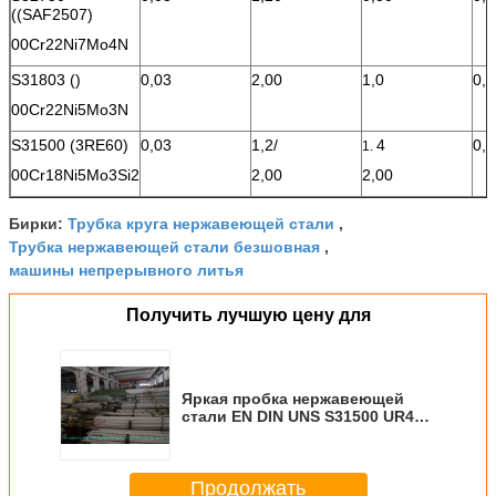
((SAF2507)
00Cr22Ni7Mo4N
S31803 ()
0,03
2,00
1,0
0,0
00Cr22Ni5Mo3N
S31500 (3RE60)
0,03
1,2/
4
0,
1.
00Cr18Ni5Mo3Si2
2,00
2,00
Трубка круга нержавеющей стали
Бирки:
,
Трубка нержавеющей стали безшовная
,
машины непрерывного литья
Получить лучшую цену для
Яркая пробка нержавеющей
стали EN DIN UNS S31500 UR45N
безшовная/холод -
нарисованная труба сталь,
выплавленная дуплекс-
Продолжать
процессом