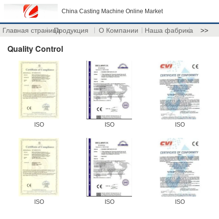
China Casting Machine Online Market
Главная страница
Продукция
О Компании
Наша фабрика
>>
Quality Control
ISO
ISO
ISO
ISO
ISO
ISO