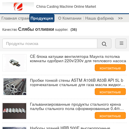
China Casting Machine Online Market
Главная страница
Продукция
О Компании
Наша фабрика
>>
Слябы отливки
Качество
supplier.
(36)
CE блока катушки вентилятора Маунта потолка
комнаты одобрил 220v/230v для теплового насоса
контактные
данные
Пробки тонкой стены ASTM A106B A53B API 5L b
горячекатаные стальные для газа масла жидкого
34CrMo4
контактные
данные
Гальванизированные продукты стального крена
палубы стального пола сформированные 0.4mm
до 0.8mm
контактные
данные
Наборы зданий HRB 500E высокопрочные