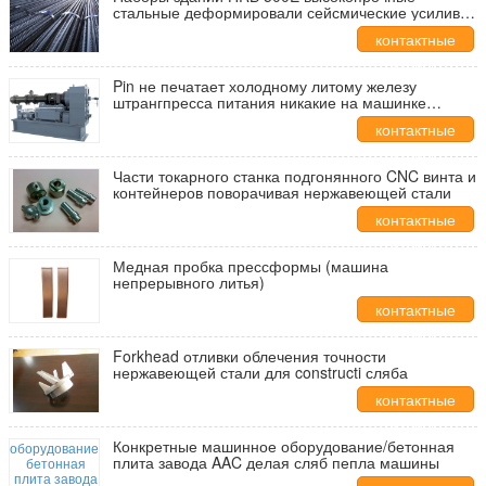
стальные деформировали сейсмические усиливая
адвокатские сословия
контактные
данные
Pin не печатает холодному литому железу
штрангпресса питания никакие на машинке
загрязнение низкое Nosie любой цвет
контактные
данные
Части токарного станка подгонянного CNC винта и
контейнеров поворачивая нержавеющей стали
контактные
данные
Медная пробка прессформы (машина
непрерывного литья)
контактные
данные
Forkhead отливки облечения точности
нержавеющей стали для constructi сляба
контактные
данные
Конкретные машинное оборудование/бетонная
плита завода AAC делая сляб пепла машины