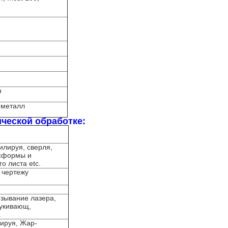
н
 металл
ической обработке:
илируя, сверля,
ссформы и
о листа etc.
 чертежу
резывание лазера,
тукивающ,
а
дируя, Жар-