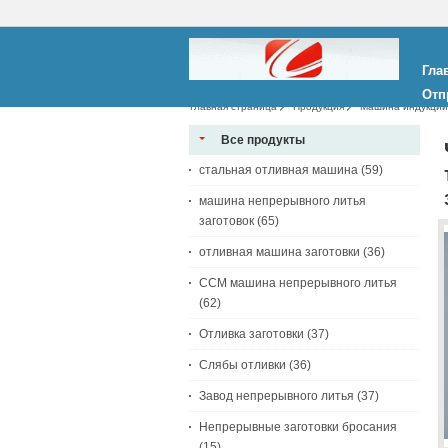
Гла
Отп
Главная страница
Продукция
Машина индукции
механической обработке CNC, котор запасн
Все продукты
стальная отливная машина
(59)
машина непрерывного литья
заготовок
(65)
отливная машина заготовки
(36)
CCM машина непрерывного литья
(62)
Отливка заготовки
(37)
Слябы отливки
(36)
Завод непрерывного литья
(37)
Непрерывные заготовки бросания
(15)