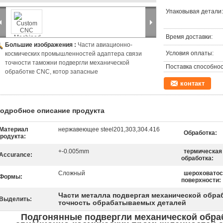
Упаковывая детали:
Время доставки:
Большие изображения :
Части авиационно-
Условия оплаты:
космических промышленностей адаптера связи
точности таможни подвергли механической
Поставка способнос
обработке CNC, котор запасные
контакт
одробное описание продукта
Материал
нержавеющее steel201,303,304.416
Обработка:
родукта:
+-0.005mm
термическая
Accurance:
обработка:
Сложный
шероховатос
Формы:
поверхности:
Части металла подвергая механической обра
Выделить:
точность обрабатываемых деталей
Подгонянные подвергли механической обраб