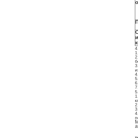
и
4
1
2
б
3
и
4
5
6
7
5
1
к
2
3
4
п
М
а
т