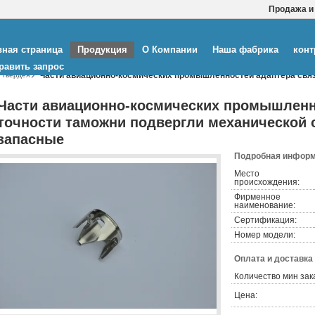
Продажа и
вная страница
Продукция
О Компании
Наша фабрика
конт
равить запрос
Части авиационно-космических промышленностей адаптера связ
 твердея
ые
Части авиационно-космических промышленн
точности таможни подвергли механической 
запасные
Подробная информ
Место
происхождения:
Фирменное
наименование:
Сертификация:
Номер модели:
Оплата и доставка
Количество мин зак
Цена: