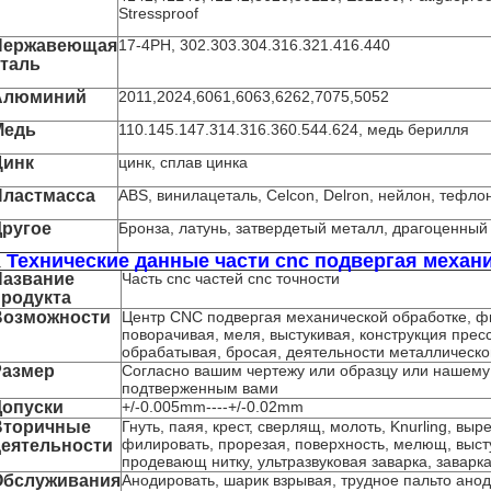
Stressproof
Нержавеющая
17-4PH, 302.303.304.316.321.416.440
сталь
Алюминий
2011,2024,6061,6063,6262,7075,5052
Медь
110.145.147.314.316.360.544.624, медь берилля
Цинк
цинк, сплав цинка
Пластмасса
ABS, винилацеталь, Celcon, Delron, нейлон, тефло
Другое
Бронза, латунь, затвердетый металл, драгоценный
Технические данные части cnc подвергая механ
.
Название
Часть cnc частей cnc точности
продукта
Возможности
Центр CNC подвергая механической обработке, ф
поворачивая, меля, выстукивая, конструкция пре
обрабатывая, бросая, деятельности металлическог
Размер
Согласно вашим чертежу или образцу или нашему
подтверженным вами
Допуски
+/-0.005mm----+/-0.02mm
Вторичные
Гнуть, паяя, крест, сверлящ, молоть, Knurling, вы
филировать, прорезая, поверхность, мелющ, выс
деятельности
продевающ нитку, ультразвуковая заварка, заварк
Обслуживания
Анодировать, шарик взрывая, трудное пальто ано