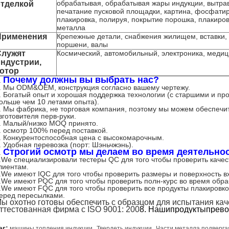
обрабатывая, обрабатывая жары индукции, вытра
отделкой
печатание пусковой площадки, картина, фосфати
плакировка, полируя, покрытие порошка, плакиро
металла
Применения
Крепежные детали, снабжения жилищем, вставки,
поршени, валы
Служят
Космический, автомобильный, электроника, медици
ндустрии,
котор
Почему должны вы выбрать нас?
.
.
Мы ODM&OEM, конструкция согласно вашему чертежу.
.
Богатый опыт и хорошая поддержка технологии (с старшими и п
ольше чем 10 летами опыта).
.
Мы фабрика, не торговая компания, поэтому мы можем обеспечит
зготовителя перв-руки.
. Малый/низко MOQ принято.
.
осмотр 100% перед поставкой.
.
Конкурентоспособная цена с высокомарочным.
.
Удобная перевозка (порт: Шэньчжэнь).
Строгий осмотр мы делаем во время деятельно
.
.We специализировали тестеры QC для того чтобы проверить качес
лиентам.
.We имеют IQC для того чтобы проверить размеры и поверхность 
.We имеют PQC для того чтобы проверить полн-
курс
во время обра
.We имеют FQC для того чтобы проверить все продукты плакировко
еред пересылками.
ы охотно готовы обеспечить с образцом для испытания кач
ттестованная фирма с ISO 9001: 200
8. Нашипродуктыпрево
,
,
ег:
машины топления индукции
Твердеть индукции
Части металла подверга