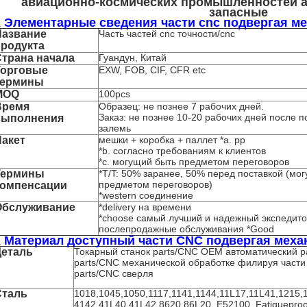
авиационно-космических промышленностей а
запасные
Элементарные сведения части cnc подвергая ме
.
Название
Часть частей cnc точности/cnc
продукта
Страна начала
Гуандун, Китай
Торговые
EXW, FOB, CIF, CFR etc
термины
MOQ
100pcs
Время
Образец: не познее 7 рабочих дней.
Заказ: не познее 10-20 рабочих дней после п
выполнения
залемь
Пакет
мешки + коробка + паллет *a. pp
*b. согласно требованиям к клиентов
*c. могущий быть предметом переговоров
Термины
*T/T: 50% заранее, 50% перед поставкой (мо
предметом переговоров)
компенсации
*western соединение
Обслуживание
*delivery на времени
*choose самый лучший и надежный экспедито
послепродажные обслуживания *Good
Материал доступный части CNC подвергая меха
.
Деталь
Токарный станок parts/CNC OEM автоматический p
parts/CNC механической обработке филируя части 
parts/CNC сверля
Сталь
1018,1045,1050,1117,1141,1144,11L17,11L41,1215,
4142,41L40,41L42,8620,86L20, E52100, Fatigueproof