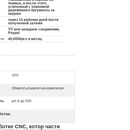
первых, и после этого
усиленный с упаковкой
деревянного аргументы за
наружн
через 15 рабочих дней после
полученной залеми
T/T или западное соединение,
Paypal
ти:
40,0000pcs в месяц
ЧПУ
Обжигать/закалять/нормализуя
ть
μin 8 до 500
ботке
,
отке CNC, котор части