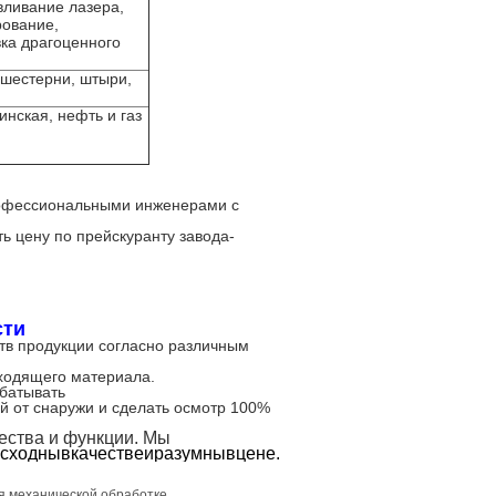
вливание лазера,
рование,
вка драгоценного
 шестерни, штыри,
нская, нефть и газ
рофессиональными инженерами с
ь цену по прейскуранту завода-
сти
тв продукции согласно различным
входящего материала.
батывать
й от снаружи и сделать осмотр 100%
ества и функции. Мы
сходнывкачествеиразумнывцене.
я механической обработке