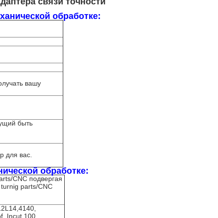
даптера связи точности
ханической обработке:
олучать вашу
гущий быть
р для вас.
нической обработке:
arts/CNC подвергая
turnig parts/CNC
12L14,4140,
, Incut 100,