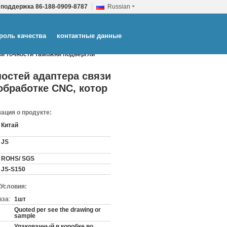
 поддержка
86-188-0909-8787
Russian
роль качества
контактные данные
и точности таможни подвергли
остей адаптера связи
обработке CNC, котор
ация о продукте:
Китай
JS
ROHS/ SGS
JS-S150
 Условия:
аза:
1шт
Quoted per see the drawing or
sample
Упакованный в коробке во