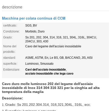
descrizione
Macchina per colata continua di CCM
certificato:
SGS, BV
Condizione:
Morbido, Duro
Grado:
Ss 201, 202, 304, 314, 316, 321, 304L, 316L, 304CU,
204CU, 303, 430
Nome del
Cavo del legame dell'acciaio inossidabile
prodotto:
standard:
ASME, ASTM, En, Le BS, GB, BACCANO, JIS, AISI
superficie:
Luminoso, Smussato
Cavi dell'acciaio inossidabile
Evidenziare:
,
acciaio inossidabile che lega cavo
Cavo duro molle luminoso 202 del legame dell'acciaio
inossidabile di Inox 314 304 316 321 per la cinghia ad alta
temperatura della maglia
Descrizione:
Grado: Ss 201.202.304.314, 316,321,304L, 316L, ecc.
1.
Superficie: luminoso o smussato