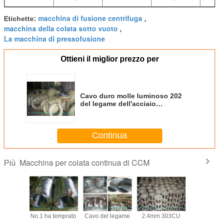
macchina di fusione centrifuga
Etichette:
,
macchina della colata sotto vuoto
,
La macchina di pressofusione
Ottieni il miglior prezzo per
Cavo duro molle luminoso 202
del legame dell'acciaio
inossidabile di Inox 314 304 316
321 per la cinghia ad alta
temperatura della maglia
Continua
Macchina per colata continua di CCM
Più
CANO
No.1 ha temprato
Cavo del legame
2.4mm 303CU
Cavo duro