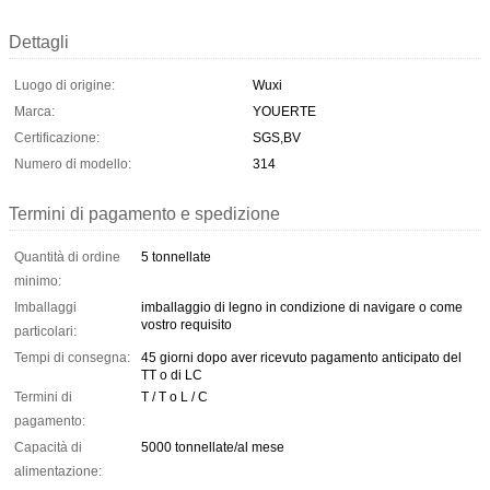
Dettagli
Luogo di origine:
Wuxi
Marca:
YOUERTE
Certificazione:
SGS,BV
Numero di modello:
314
Termini di pagamento e spedizione
Quantità di ordine
5 tonnellate
minimo:
Imballaggi
imballaggio di legno in condizione di navigare o come
vostro requisito
particolari:
Tempi di consegna:
45 giorni dopo aver ricevuto pagamento anticipato del
TT o di LC
Termini di
T / T o L / C
pagamento:
Capacità di
5000 tonnellate/al mese
alimentazione: