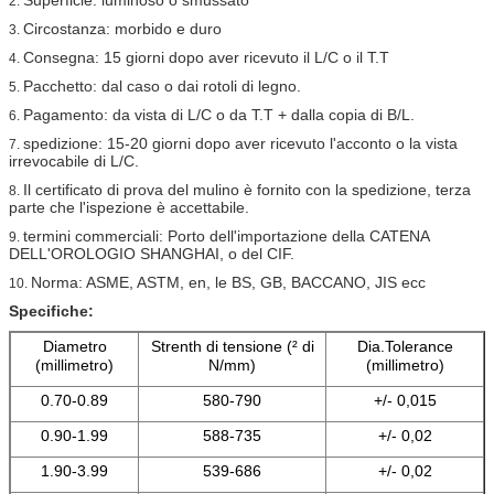
2.
Circostanza: morbido e duro
3.
Consegna: 15 giorni dopo aver ricevuto il L/C o il T.T
4.
Pacchetto: dal caso o dai rotoli di legno.
5.
Pagamento: da vista di L/C o da T.T + dalla copia di B/L.
6.
spedizione: 15-20 giorni dopo aver ricevuto l'acconto o la vista
7.
irrevocabile di L/C.
Il certificato di prova del mulino è fornito con la spedizione, terza
8.
parte che l'ispezione è accettabile.
termini commerciali: Porto dell'importazione della CATENA
9.
DELL'OROLOGIO SHANGHAI, o del CIF.
Norma: ASME, ASTM, en, le BS, GB, BACCANO, JIS ecc
10.
Specifiche:
Diametro
Strenth di tensione (² di
Dia.Tolerance
(millimetro)
N/mm)
(millimetro)
0.70-0.89
580-790
+/- 0,015
0.90-1.99
588-735
+/- 0,02
1.90-3.99
539-686
+/- 0,02