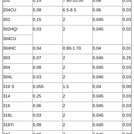
202
0,15
7.50-10.00
0,06
0,03
204CU
0,08
6.5-8.5
0,06
0,03
302
0,15
2
0,045
0,03
302HQ/
0,03
2
0,045
0,02
304CU
304HC
0,04
0.80-1.70
0,04
0,015
303
0,07
2
0,045
0,25 
304
0,08
2
0,045
0,03
304L
0,03
2
0,045
0,03
310 S
0,055
1,5
0,04
0,005
314
0,25
2
0,045
0,03
316
0,06
2
0,045
0,03
316L
0,03
2
0,045
0,03
316Ti
0,08
2
0,045
0,03