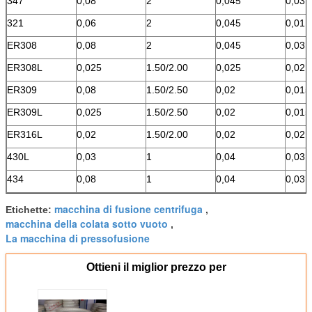
347
0,08
2
0,045
0,03
321
0,06
2
0,045
0,01
ER308
0,08
2
0,045
0,03
ER308L
0,025
1.50/2.00
0,025
0,02
ER309
0,08
1.50/2.50
0,02
0,015
ER309L
0,025
1.50/2.50
0,02
0,015
ER316L
0,02
1.50/2.00
0,02
0,02
430L
0,03
1
0,04
0,03
434
0,08
1
0,04
0,03
macchina di fusione centrifuga
Etichette:
,
macchina della colata sotto vuoto
,
La macchina di pressofusione
Ottieni il miglior prezzo per