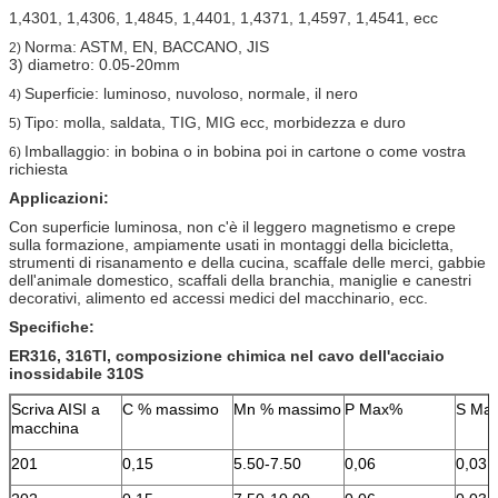
1,4301, 1,4306, 1,4845, 1,4401, 1,4371, 1,4597, 1,4541, ecc
Norma: ASTM, EN, BACCANO, JIS
2)
3) diametro: 0.05-20mm
Superficie: luminoso, nuvoloso, normale, il nero
4)
Tipo: molla, saldata, TIG, MIG ecc, morbidezza e duro
5)
Imballaggio: in bobina o in bobina poi in cartone o come vostra
6)
richiesta
Applicazioni:
Con superficie luminosa, non c'è il leggero magnetismo e crepe
sulla formazione, ampiamente usati in montaggi della bicicletta,
strumenti di risanamento e della cucina, scaffale delle merci, gabbie
dell'animale domestico, scaffali della branchia, maniglie e canestri
decorativi, alimento ed accessi medici del macchinario, ecc.
Specifiche:
ER316, 316TI, composizione chimica nel cavo dell'acciaio
inossidabile 310S
Scriva AISI a
C % massimo
Mn % massimo
P Max%
S Ma
macchina
201
0,15
5.50-7.50
0,06
0,03