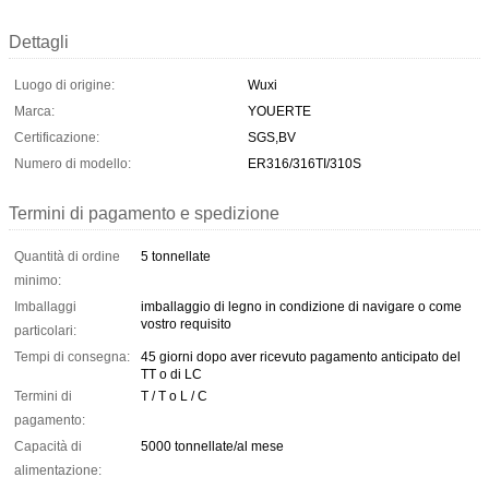
Dettagli
Luogo di origine:
Wuxi
Marca:
YOUERTE
Certificazione:
SGS,BV
Numero di modello:
ER316/316TI/310S
Termini di pagamento e spedizione
Quantità di ordine
5 tonnellate
minimo:
Imballaggi
imballaggio di legno in condizione di navigare o come
vostro requisito
particolari:
Tempi di consegna:
45 giorni dopo aver ricevuto pagamento anticipato del
TT o di LC
Termini di
T / T o L / C
pagamento:
Capacità di
5000 tonnellate/al mese
alimentazione: