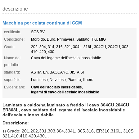
descrizione
Macchina per colata continua di CCM
certificato:
SGS BV
Condizione:
Morbido, Duro, Primavera, Saldato, TIG, MIG
Grado:
202, 304, 314, 316, 321, 304L, 316L, 304CU, 204CU, 303,
410, 420, 430
Nome del
Cavo del legame dell'acciaio inossidabile
prodotto:
standard:
ASTM, En, BACCANO, JIS, AISI
superficie:
Luminoso, Nuvoloso, Pianura, Il nero
Cavi dell'acciaio inossidabile
Evidenziare:
,
legami di cavo dell'acciaio inossidabile
Laminato a caldo/ha laminato a freddo il cavo 304CU 204CU
ER308L, cavo saldato del legame dell'acciaio inossidabile
dell'acciaio inossidabile
Descrizione:
Grado: 201,202,301,303,304,304L, 305.316, ER316,316L, 310S,
1)
321.410.416.420.430…