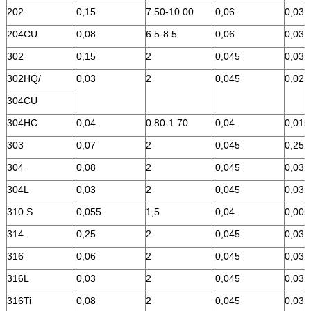
202
0,15
7.50-10.00
0,06
0,03
204CU
0,08
6.5-8.5
0,06
0,03
302
0,15
2
0,045
0,03
302HQ/
0,03
2
0,045
0,02
304CU
304HC
0,04
0.80-1.70
0,04
0,015
303
0,07
2
0,045
0,25 
304
0,08
2
0,045
0,03
304L
0,03
2
0,045
0,03
310 S
0,055
1,5
0,04
0,005
314
0,25
2
0,045
0,03
316
0,06
2
0,045
0,03
316L
0,03
2
0,045
0,03
316Ti
0,08
2
0,045
0,03