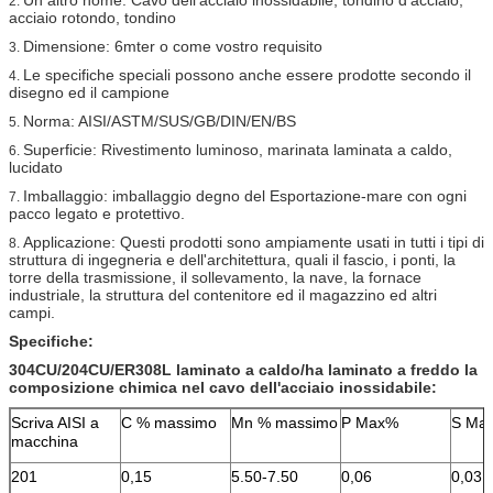
2.
acciaio rotondo, tondino
Dimensione: 6mter o come vostro requisito
3.
Le specifiche speciali possono anche essere prodotte secondo il
4.
disegno ed il campione
Norma: AISI/ASTM/SUS/GB/DIN/EN/BS
5.
Superficie: Rivestimento luminoso, marinata laminata a caldo,
6.
lucidato
Imballaggio: imballaggio degno del Esportazione-mare con ogni
7.
pacco legato e protettivo.
Applicazione: Questi prodotti sono ampiamente usati in tutti i tipi di
8.
struttura di ingegneria e dell'architettura, quali il fascio, i ponti, la
torre della trasmissione, il sollevamento, la nave, la fornace
industriale, la struttura del contenitore ed il magazzino ed altri
campi.
Specifiche:
304CU/204CU/ER308L laminato a caldo/ha laminato a freddo la
composizione chimica nel cavo dell'acciaio inossidabile:
Scriva AISI a
C % massimo
Mn % massimo
P Max%
S Ma
macchina
201
0,15
5.50-7.50
0,06
0,03