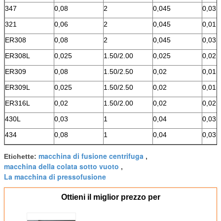
347
0,08
2
0,045
0,03
321
0,06
2
0,045
0,01
ER308
0,08
2
0,045
0,03
ER308L
0,025
1.50/2.00
0,025
0,02
ER309
0,08
1.50/2.50
0,02
0,015
ER309L
0,025
1.50/2.50
0,02
0,015
ER316L
0,02
1.50/2.00
0,02
0,02
430L
0,03
1
0,04
0,03
434
0,08
1
0,04
0,03
macchina di fusione centrifuga
Etichette:
,
macchina della colata sotto vuoto
,
La macchina di pressofusione
Ottieni il miglior prezzo per