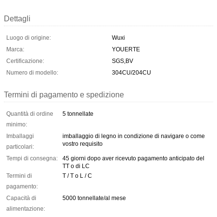
Dettagli
Luogo di origine:
Wuxi
Marca:
YOUERTE
Certificazione:
SGS,BV
Numero di modello:
304CU/204CU
Termini di pagamento e spedizione
Quantità di ordine
5 tonnellate
minimo:
Imballaggi
imballaggio di legno in condizione di navigare o come
vostro requisito
particolari:
Tempi di consegna:
45 giorni dopo aver ricevuto pagamento anticipato del
TT o di LC
Termini di
T / T o L / C
pagamento:
Capacità di
5000 tonnellate/al mese
alimentazione: