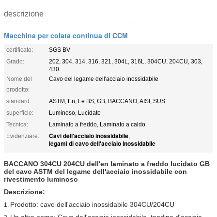
descrizione
Macchina per colata continua di CCM
certificato:
SGS BV
Grado:
202, 304, 314, 316, 321, 304L, 316L, 304CU, 204CU, 303,
430
Nome del
Cavo del legame dell'acciaio inossidabile
prodotto:
standard:
ASTM, En, Le BS, GB, BACCANO, AISI, SUS
superficie:
Luminoso, Lucidato
Tecnica:
Laminato a freddo, Laminato a caldo
Cavi dell'acciaio inossidabile
Evidenziare:
,
legami di cavo dell'acciaio inossidabile
BACCANO 304CU 204CU dell'en laminato a freddo lucidato GB
del cavo ASTM del legame dell'acciaio inossidabile con
rivestimento luminoso
Descrizione:
Prodotto: cavo dell'acciaio inossidabile 304CU/204CU
1.
Un altro nome: Cavo dell'acciaio inossidabile, tondino d'acciaio,