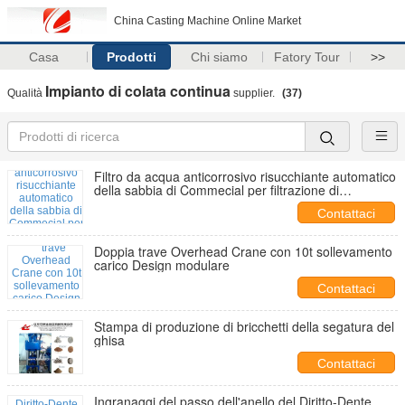
China Casting Machine Online Market
Casa
Prodotti
Chi siamo
Fatory Tour
>>
Impianto di colata continua
Qualità
supplier.
(37)
Filtro da acqua anticorrosivo risucchiante automatico
della sabbia di Commecial per filtrazione di
pretrattamento
Contattaci
Doppia trave Overhead Crane con 10t sollevamento
carico Design modulare
Contattaci
Stampa di produzione di bricchetti della segatura del
ghisa
Contattaci
Ingranaggi del passo dell'anello del Diritto-Dente