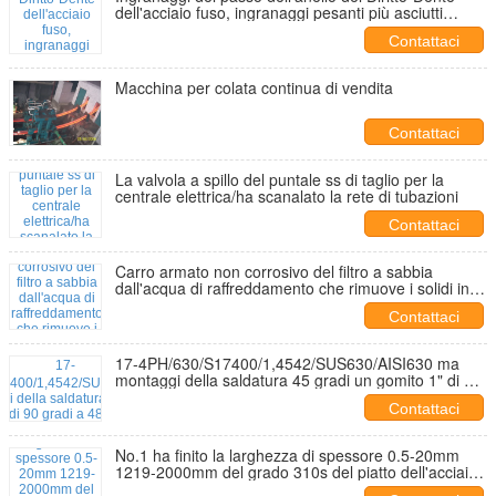
dell'acciaio fuso, ingranaggi pesanti più asciutti
estraenti
Contattaci
Macchina per colata continua di vendita
Contattaci
La valvola a spillo del puntale ss di taglio per la
centrale elettrica/ha scanalato la rete di tubazioni
Contattaci
Carro armato non corrosivo del filtro a sabbia
dall'acqua di raffreddamento che rimuove i solidi in
sospensione
Contattaci
17-4PH/630/S17400/1,4542/SUS630/AISI630 ma
montaggi della saldatura 45 gradi un gomito 1" di 90
gradi a 48" SCH40S
Contattaci
No.1 ha finito la larghezza di spessore 0.5-20mm
1219-2000mm del grado 310s del piatto dell'acciaio
inossidabile