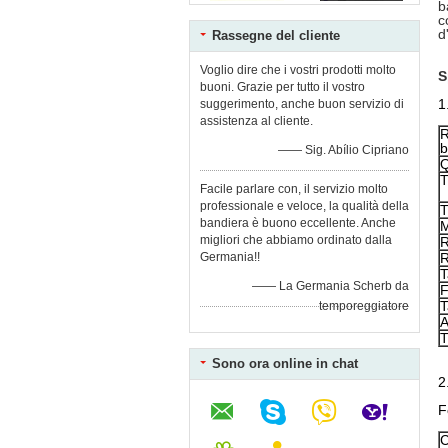
b
c
d
Rassegne del cliente
Voglio dire che i vostri prodotti molto
S
buoni. Grazie per tutto il vostro
1
suggerimento, anche buon servizio di
assistenza al cliente.
R
b
—— Sig. Abílio Cipriano
Q
T
Facile parlare con, il servizio molto
professionale e veloce, la qualità della
T
bandiera è buono eccellente. Anche
M
migliori che abbiamo ordinato dalla
R
Germania!!
R
T
—— La Germania Scherb da
F
T
temporeggiatore
A
T
Sono ora online in chat
2
F
C