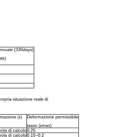
annuale (330days)
ate)
propria situazione reale di
rmazione (ε)
Deformazione permissibile
tasso (εmax)
vola di calcolo
0,25
vola di calcolo
0.15~0.2