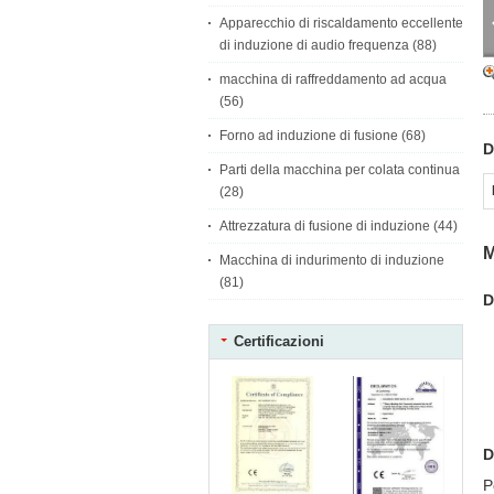
Apparecchio di riscaldamento eccellente
di induzione di audio frequenza
(88)
macchina di raffreddamento ad acqua
(56)
Forno ad induzione di fusione
(68)
D
Parti della macchina per colata continua
(28)
Attrezzatura di fusione di induzione
(44)
M
Macchina di indurimento di induzione
(81)
D
Certificazioni
D
P