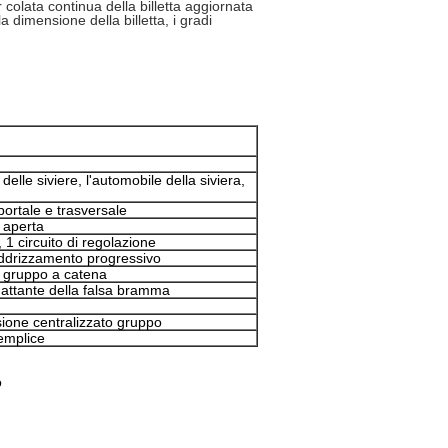
colata continua della billetta aggiornata
a dimensione della billetta, i gradi
delle siviere, l'automobile della siviera,
ortale e trasversale
a aperta
1 circuito di regolazione
ddrizzamento progressivo
 gruppo a catena
dattante della falsa bramma
nsione centralizzato gruppo
emplice
o