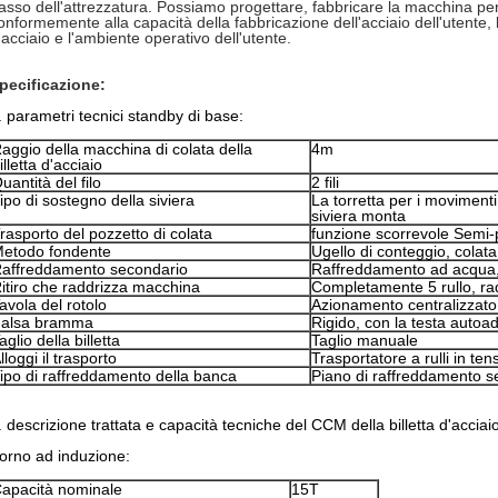
asso dell'attrezzatura. Possiamo progettare, fabbricare la macchina per 
onformemente alla capacità della fabbricazione dell'acciaio dell'utente, l
'acciaio e l'ambiente operativo dell'utente.
pecificazione:
. parametri tecnici standby di base:
aggio della macchina di colata della
4m
illetta d'acciaio
uantità del filo
2 fili
ipo di sostegno della siviera
La torretta per i movimenti 
siviera monta
rasporto del pozzetto di colata
funzione scorrevole Semi-p
etodo fondente
Ugello di conteggio, colat
affreddamento secondario
Raffreddamento ad acqua, 
itiro che raddrizza macchina
Completamente 5 rullo, ra
avola del rotolo
Azionamento centralizzato
alsa bramma
Rigido, con la testa autoa
aglio della billetta
Taglio manuale
lloggi il trasporto
Trasportatore a rulli in te
ipo di raffreddamento della banca
Piano di raffreddamento s
. descrizione trattata e capacità tecniche del CCM della billetta d'acciai
orno ad induzione:
apacità nominale
15T