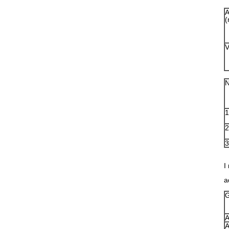
A
(
V
1
2
3
I
a
G
A
A