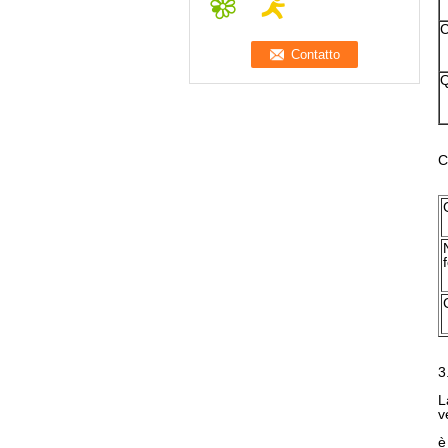
C
Q
C
3
L
v
è