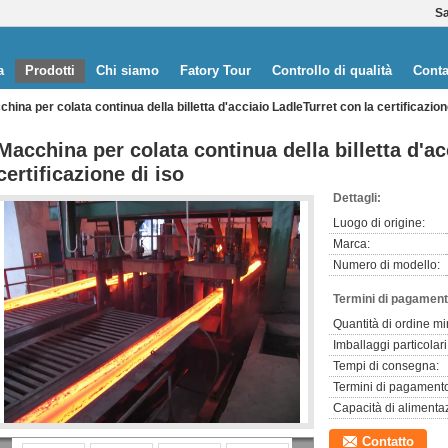
Sa
a
Prodotti
Chi siamo
Fatory Tour
Controllo di qualità
Conta
hina per colata continua della billetta d'acciaio LadleTurret con la certificazion
Macchina per colata continua della billetta d'ac
certificazione di iso
Dettagli:
Luogo di origine:
Marca:
Numero di modello:
Termini di pagament
Quantità di ordine m
Imballaggi particolari
Tempi di consegna:
Termini di pagament
Capacità di alimenta
Contatto