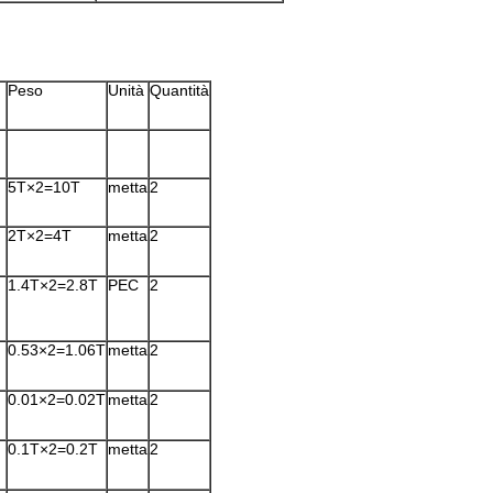
Peso
Unità
Quantità
5T×2=10T
metta
2
2T×2=4T
metta
2
1.4T×2=2.8T
PEC
2
0.53×2=1.06T
metta
2
0.01×2=0.02T
metta
2
0.1T×2=0.2T
metta
2