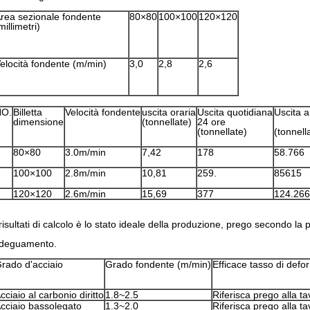
rea sezionale fondente
80×80
100×100
120×120
millimetri)
elocità fondente (m/min)
3,0
2,8
2,6
NO.
Billetta
Velocità fondente
uscita oraria
Uscita quotidiana
Uscita 
dimensione
(tonnellate)
24 ore
(tonnellate)
(tonnell
80×80
3.0m/min
7,42
178
58.766
100×100
2.8m/min
10,81
259.
85615
120×120
2.6m/min
15,69
377
124.266
 risultati di calcolo è lo stato ideale della produzione, prego secondo la 
deguamento.
rado d'acciaio
Grado fondente (m/min)
Efficace tasso di defo
cciaio al carbonio diritto
1.8~2.5
Riferisca prego alla ta
cciaio bassolegato
1.3~2.0
Riferisca prego alla ta