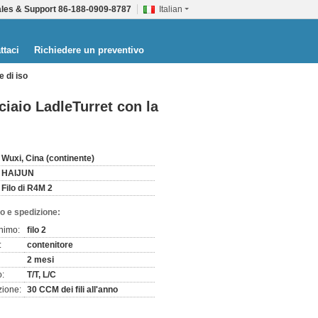
les & Support
86-188-0909-8787
Italian
ttaci
Richiedere un preventivo
e di iso
ciaio LadleTurret con la
Wuxi, Cina (continente)
HAIJUN
Filo di R4M 2
o e spedizione:
inimo:
filo 2
:
contenitore
2 mesi
o:
T/T, L/C
zione:
30 CCM dei fili all'anno