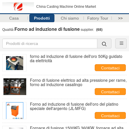
China Casting Machine Online Market
Casa
Prodotti
Chi siamo
Fatory Tour
>>
Forno ad induzione di fusione
Qualità
supplier.
(68)
forno ad induzione di fusione dell'oro 50Kg guidato
da elettricità
Contattaci
Forno di fusione elettrico ad alta pressione per rame,
forno ad induzione casalingo
Contattaci
Forno ad induzione di fusione dell'oro del platino
speciale dell'argento (JL-MFG)
Contattaci
Fornace di fusione 1500KG 360KW, fornace ad alta